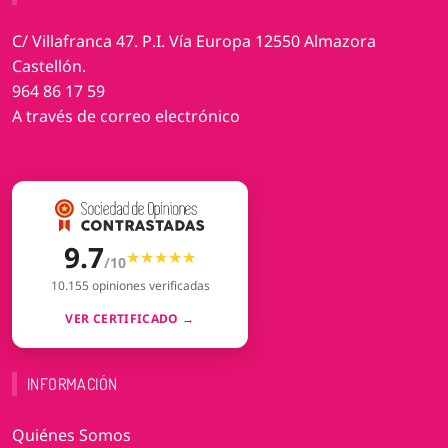
C/ Villafranca 47. P.I. Vía Europa 12550 Almazora
Castellón.
964 86 17 59
A través de correo electrónico
9.7
★★★★★
★★★★★
/10
10.155 opiniones verificadas
VER CERTIFICADO →
INFORMACIÓN
Quiénes Somos