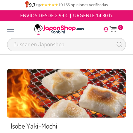
9,7
★★★★★
★★★★★
10.155 opiniones verificadas
/10
ENVÍOS DESDE 2,99 € | URGENTE 14:30 h.
0
Isobe Yaki-Mochi