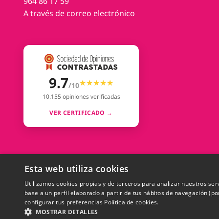
964 86 17 59
A través de correo electrónico
9.7
★★★★★
★★★★★
/10
10.155 opiniones verificadas
VER CERTIFICADO →
Esta web utiliza cookies
Utilizamos cookies propias y de terceros para analizar nuestros ser
©2009-2025 Totemo Market. Todos los derechos res
base a un perfil elaborado a partir de tus hábitos de navegación (p
configurar tus preferencias
Política de cookies.
MOSTRAR DETALLES