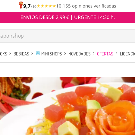
9,7
★★★★★
★★★★★
10.155 opiniones verificadas
/10
ENVÍOS DESDE 2,99 € | URGENTE 14:30 h.
ACKS
BEBIDAS
MINI SHOPS
NOVEDADES
OFERTAS
LICENCI