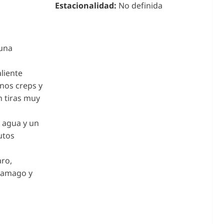
Estacionalidad:
No definida
 una
liente
unos creps y
n tiras muy
n agua y un
utos
aro,
-tamago y