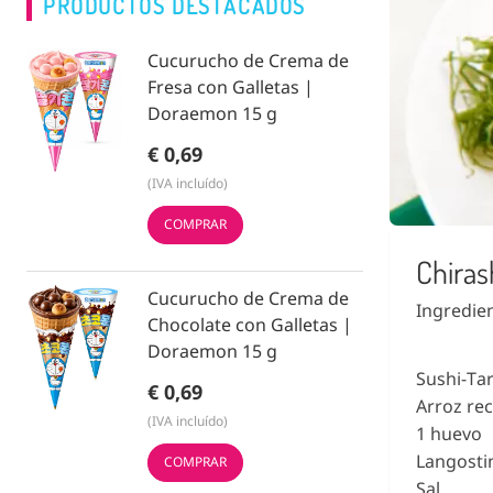
PRODUCTOS DESTACADOS
Cucurucho de Crema de
Fresa con Galletas |
Doraemon 15 g
€ 0,69
(IVA incluído)
COMPRAR
Chiras
Cucurucho de Crema de
Ingredie
Chocolate con Galletas |
Doraemon 15 g
Sushi-Ta
€ 0,69
Arroz rec
(IVA incluído)
1 huevo
Langosti
COMPRAR
Sal