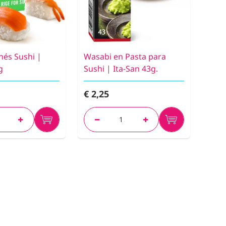
nés Sushi |
Wasabi en Pasta para
g
Sushi | Ita-San 43g.
€ 2,25