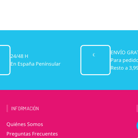
ENVÍO GRA
24/48 H
Para pedido
En España Penínsular
Resto a 3,9
INFORMACIÓN
Quiénes Somos
Preguntas Frecuentes