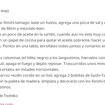
e maíz
r Kinshi-tamago: bate un huevo, agrega una pizca de sal y
 de Mirin y mezclalo bien.
a un poco de aceite en la sartén, cuando aun no este muy ca
n un papel de cocina para quitar el aceite sobrante, hacer 
s. Ponlos en una tabla, enrollalos todos juntos y cortarlos e
as columnas (el hilito negro) a los langostinos, hiervelos co
al, apaga el fuego y dejalo reposar. Trascurridos unos min
 cortalos en mitades horizontales.
l arroz recién cocido en un bol, agrega 2 bolsitas de Sushi-T
n la paleta de madera, emplata y decorarlo con los Kinshi
stinos.
de Toshiko
pon.com