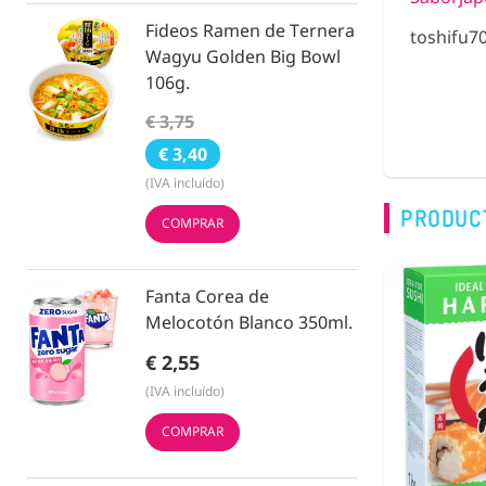
Fideos Ramen de Ternera
toshifu7
Wagyu Golden Big Bowl
106g.
€ 3,75
€ 3,40
(IVA incluído)
PRODUC
COMPRAR
Fanta Corea de
Melocotón Blanco 350ml.
€ 2,55
(IVA incluído)
COMPRAR