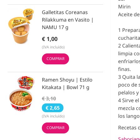
Mirin
Galletitas Coreanas
Aceite d
Rilakkuma en Vasito |
NAMU 17 g
1 Prepara
cucharita
€ 1,00
2 Calient
(IVA incluído)
limpia co
COMPRAR
enfriarlo
finas.
3 Quita l
Ramen Shoyu | Estilo
poco de s
Kitakata | Bowl 71 g
pelalos y
€ 3,10
4 Sirve e
€ 2,65
mezcla co
los lango
(IVA incluído)
Recetas 
COMPRAR
Saborja