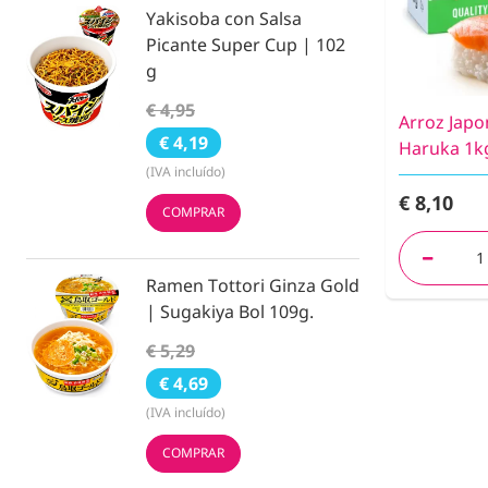
Yakisoba con Salsa
Picante Super Cup | 102
g
€ 4,95
Arroz Japo
€ 4,19
Haruka 1k
(IVA incluído)
€ 8,10
COMPRAR
Ramen Tottori Ginza Gold
| Sugakiya Bol 109g.
€ 5,29
€ 4,69
(IVA incluído)
COMPRAR