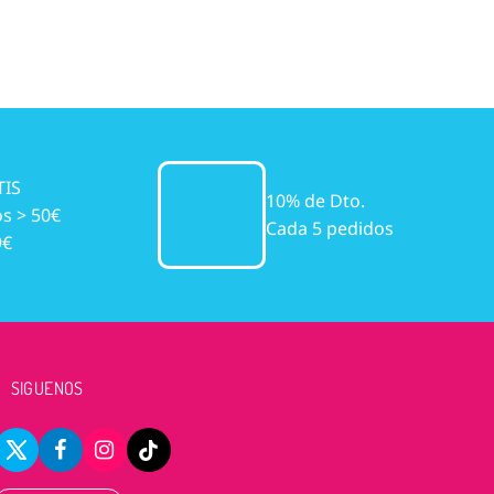
TIS
10% de Dto.
s > 50€
Cada 5 pedidos
9€
SIGUENOS