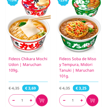
-15%
-25%
Fideos Chikara Mochi
Fideos Soba de Miso
Udon | Maruchan
y Tempura, Midori
109g.
Tanuki | Maruchan
101g.
€ 4,35
€ 4,35
€ 3,69
€ 3,25