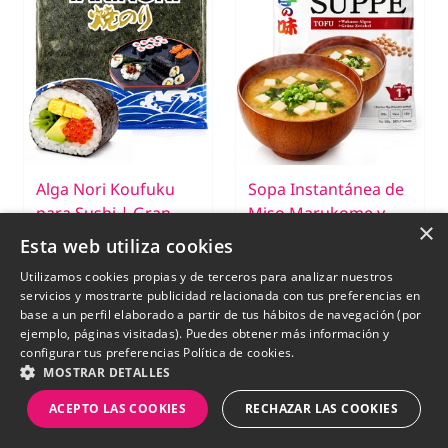
Alga Nori Koufuku
Sopa Instantánea de
para Sushi | Gran
Miso Marukome y
×
Calidad 25g | 10
Tofu | 3 Raciones
Esta web utiliza cookies
hojas
Utilizamos cookies propias y de terceros para analizar nuestros
servicios y mostrarte publicidad relacionada con tus preferencias en
€ 7,69
€ 3,45
base a un perfil elaborado a partir de tus hábitos de navegación (por
ejemplo, páginas visitadas). Puedes obtener más información y
SIN STOCK
SIN STOCK
configurar tus preferencias
Política de cookies.
MOSTRAR DETALLES
ACEPTO LAS COOKIES
RECHAZAR LAS COOKIES