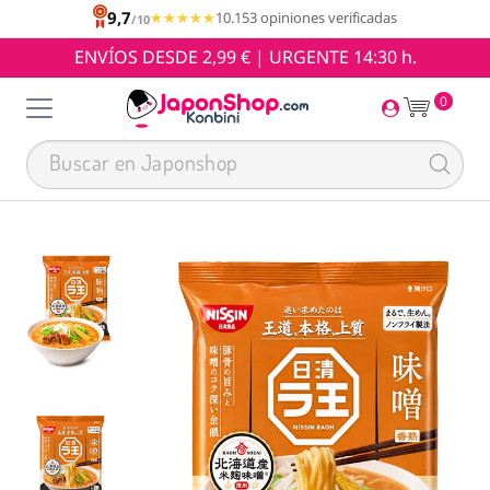
9,7
★★★★★
★★★★★
10.153 opiniones verificadas
/10
ENVÍOS DESDE 2,99 € | URGENTE 14:30 h.
0