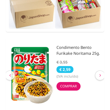
Condimento Bento
nidad
Furikake Noritama 25g.
€ 3,55
€ 2,59
(IVA incluído)
COMPRAR