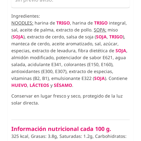
Ingredientes:
NOODLES:
harina de
TRIGO
, harina de
TRIGO
integral,
sal, aceite de palma, extracto de pollo.
SOPA:
miso
(
SOJA
), extracto de cerdo, salsa de soja (
SOJA
,
TRIGO
),
manteca de cerdo, aceite aromatizado, sal, azúcar,
especias, extracto de levadura, fibra dietética de
SOJA
,
almidón modificado, potenciador de sabor E621, agua
salada, acidulante E341, colorantes (E150, E160),
antioxidantes (E300, E307), extracto de especias,
vitaminas (B2, B1), emulsionante E322 (
SOJA
). Contiene
HUEVO
,
LÁCTEOS
y
SÉSAMO
.
Conservar en lugar fresco y seco, protegido de la luz
solar directa.
Información nutricional cada 100 g.
325 kcal, Grasas: 3.8g, Saturadas: 1.2g, Carbohidratos: