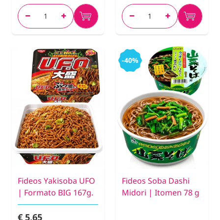
-40%
Fideos Yakisoba UFO
Fideos Soba Dashi
| Formato BIG 167g.
Midori | Itomen 78 g
€ 5,65