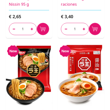
Nissin 95 g
raciones
€ 2,65
€ 3,40
New
New