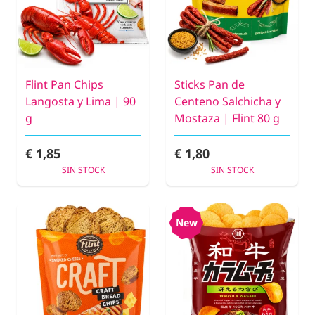
Flint Pan Chips
Sticks Pan de
Langosta y Lima | 90
Centeno Salchicha y
g
Mostaza | Flint 80 g
€ 1,85
€ 1,80
SIN STOCK
SIN STOCK
New