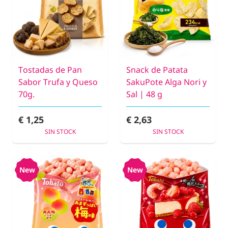
Tostadas de Pan
Snack de Patata
Sabor Trufa y Queso
SakuPote Alga Nori y
70g.
Sal | 48 g
€ 1,25
€ 2,63
SIN STOCK
SIN STOCK
New
New