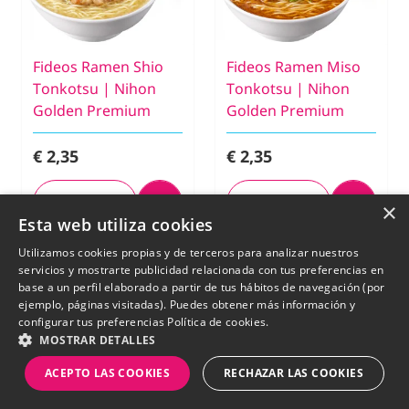
Fideos Ramen Shio
Fideos Ramen Miso
Tonkotsu | Nihon
Tonkotsu | Nihon
Golden Premium
Golden Premium
€ 2,35
€ 2,35
×
Esta web utiliza cookies
Utilizamos cookies propias y de terceros para analizar nuestros
servicios y mostrarte publicidad relacionada con tus preferencias en
base a un perfil elaborado a partir de tus hábitos de navegación (por
ejemplo, páginas visitadas). Puedes obtener más información y
configurar tus preferencias
Política de cookies.
MOSTRAR DETALLES
ACEPTO LAS COOKIES
RECHAZAR LAS COOKIES