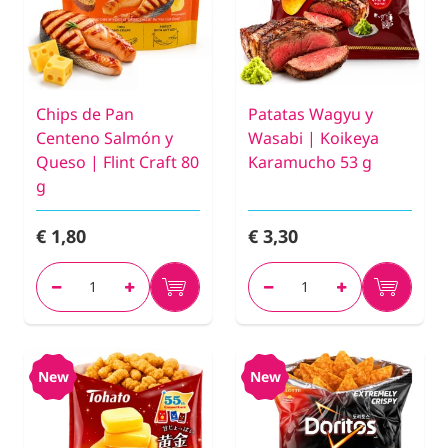
Chips de Pan
Patatas Wagyu y
Centeno Salmón y
Wasabi | Koikeya
Queso | Flint Craft 80
Karamucho 53 g
g
€ 1,80
€ 3,30
New
New