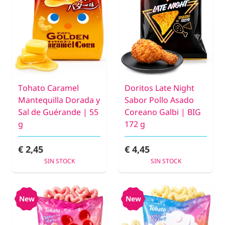
Tohato Caramel
Doritos Late Night
Mantequilla Dorada y
Sabor Pollo Asado
Sal de Guérande | 55
Coreano Galbi | BIG
g
172 g
€ 2,45
€ 4,45
SIN STOCK
SIN STOCK
New
New