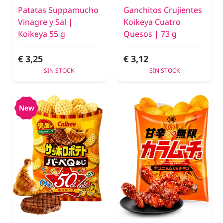
Patatas Suppamucho
Ganchitos Crujientes
Vinagre y Sal |
Koikeya Cuatro
Koikeya 55 g
Quesos | 73 g
€ 3,25
€ 3,12
SIN STOCK
SIN STOCK
New