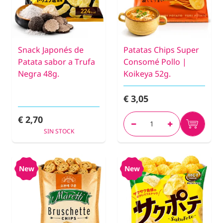
Snack Japonés de
Patatas Chips Super
Patata sabor a Trufa
Consomé Pollo |
Negra 48g.
Koikeya 52g.
€ 3,05
€ 2,70
SIN STOCK
New
New