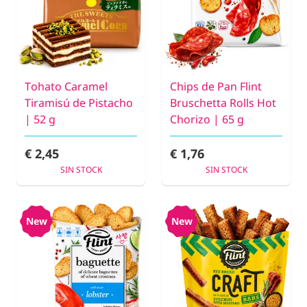
Tohato Caramel
Chips de Pan Flint
Tiramisú de Pistacho
Bruschetta Rolls Hot
| 52 g
Chorizo | 65 g
€ 2,45
€ 1,76
SIN STOCK
SIN STOCK
New
New