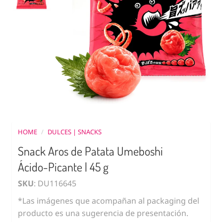
HOME
/
DULCES | SNACKS
Snack Aros de Patata Umeboshi
Ácido-Picante | 45 g
SKU
: DU116645
*Las imágenes que acompañan al packaging del
producto es una sugerencia de presentación.