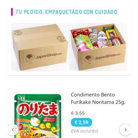
TU PEDIDO, EMPAQUETADO CON CUIDADO
Condimento Bento
nidad
Furikake Noritama 25g.
€ 3,55
€ 2,59
(IVA incluído)