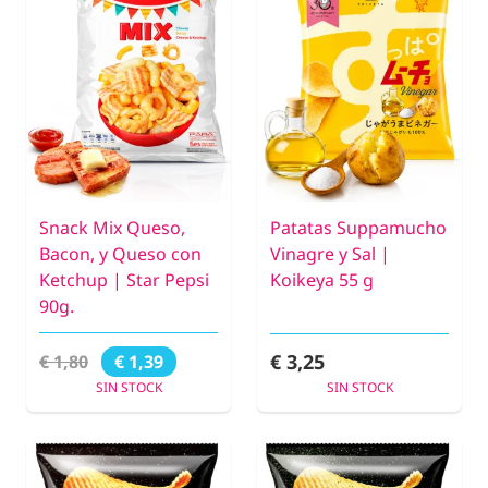
Snack Mix Queso,
Patatas Suppamucho
Bacon, y Queso con
Vinagre y Sal |
Ketchup | Star Pepsi
Koikeya 55 g
90g.
€ 3,25
€ 1,80
€ 1,39
SIN STOCK
SIN STOCK