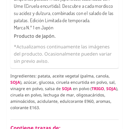
Ume (Ciruela encurtida). Descubre a cada mordisco
su acidez y dulzura, combinadas con el salado de las
patatas. Edición Limitada de temporada.
Marca N.º 1 en Japón
Producto de Japón.
*Actualizamos continuamente las imágenes
del producto. Ocasionalmente pueden variar
sin previo aviso.
Ingredientes: patata, aceite vegetal (palma, canola,
SOJA
), azúcar, glucosa, ciruela encurtida en polvo, sal,
vinagre en polvo, salsa de
SOJA
en polvo (
TRIGO
,
SOJA
),
ciruela en polvo, lechuga de mar, oligosacáridos,
aminoácidos, acidulante, edulcorante E960, aromas,
colorante E163.
Contiene trazas de: