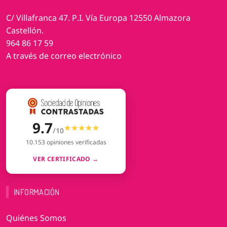
C/ Villafranca 47. P.I. Vía Europa 12550 Almazora
Castellón.
964 86 17 59
A través de correo electrónico
9.7
★★★★★
★★★★★
/10
10.153 opiniones verificadas
VER CERTIFICADO →
INFORMACIÓN
Quiénes Somos