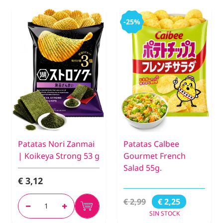
-25%
Patatas Nori Zanmai
Patatas Calbee
| Koikeya Strong 53 g
Gourmet French
Salad 55g.
€ 3,12
€ 2,99
€ 2,25
SIN STOCK