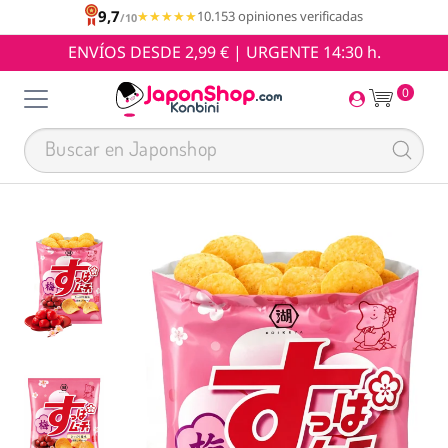
9,7
★★★★★
★★★★★
10.153 opiniones verificadas
/10
ENVÍOS DESDE 2,99 € | URGENTE 14:30 h.
0