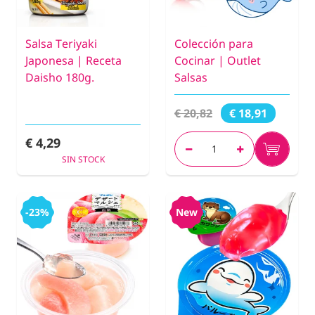
Salsa Teriyaki
Colección para
Japonesa | Receta
Cocinar | Outlet
Daisho 180g.
Salsas
€ 20,82
€ 18,91
€ 4,29
SIN STOCK
-23%
New