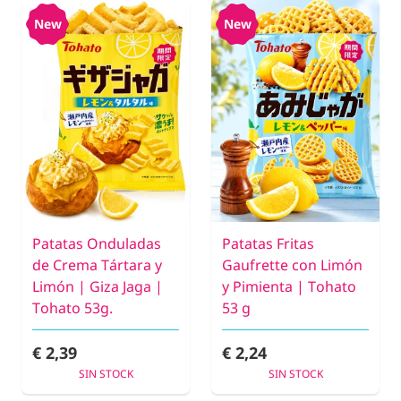
New
New
Patatas Onduladas
Patatas Fritas
de Crema Tártara y
Gaufrette con Limón
Limón | Giza Jaga |
y Pimienta | Tohato
Tohato 53g.
53 g
€ 2,39
€ 2,24
SIN STOCK
SIN STOCK