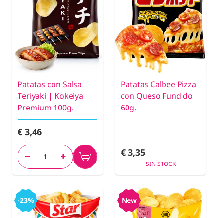
Patatas con Salsa
Patatas Calbee Pizza
Teriyaki | Kokeiya
con Queso Fundido
Premium 100g.
60g.
€ 3,46
€ 3,35
SIN STOCK
-23%
New