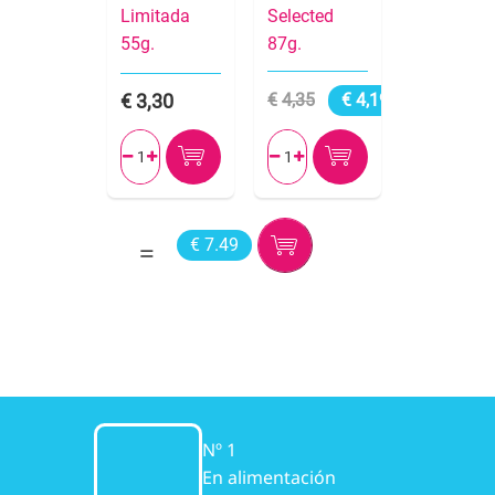
Limitada
Selected
55g.
87g.
3,30
4,35
4,19




€ 7.49
Nº 1
En alimentación