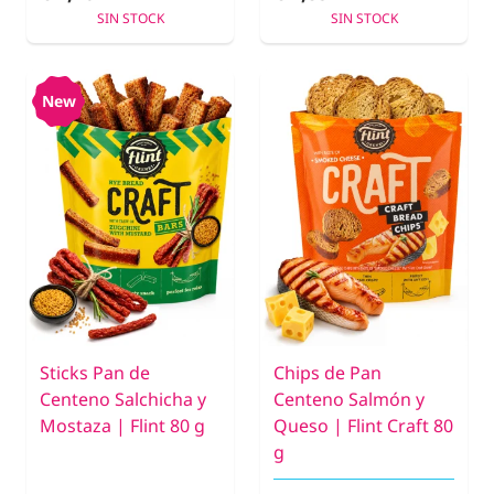
SIN STOCK
SIN STOCK
New
Sticks Pan de
Chips de Pan
Centeno Salchicha y
Centeno Salmón y
Mostaza | Flint 80 g
Queso | Flint Craft 80
g