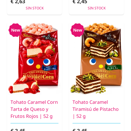
€ 2,63
€ 2,45
SIN STOCK
SIN STOCK
New
New
Tohato Caramel Corn
Tohato Caramel
Tarta de Queso y
Tiramisú de Pistacho
Frutos Rojos | 52 g
| 52 g
€ 2,45
€ 2,45