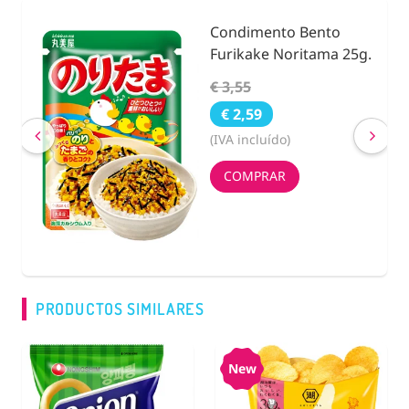
Condimento Bento
nidad
Furikake Noritama 25g.
€ 3,55
€ 2,59
(IVA incluído)
COMPRAR
PRODUCTOS SIMILARES
New