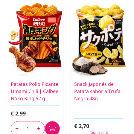
Patatas Pollo Picante
Snack Japonés de
Umami Chili | Calbee
Patata sabor a Trufa
Nōkō King 52 g
Negra 48g.
€ 2,99
€ 2,70
SIN STOCK