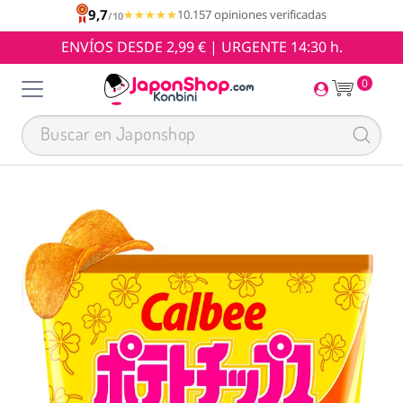
9,7
★★★★★
★★★★★
10.157 opiniones verificadas
/10
ENVÍOS DESDE 2,99 € | URGENTE 14:30 h.
0