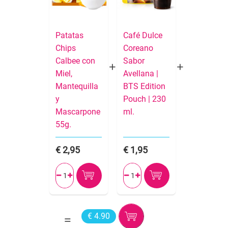
Patatas
Café Dulce
Chips
Coreano
Calbee con
Sabor
Miel,
Avellana |
Mantequilla
BTS Edition
y
Pouch | 230
Mascarpone
ml.
55g.
2,95
1,95




€ 4.90