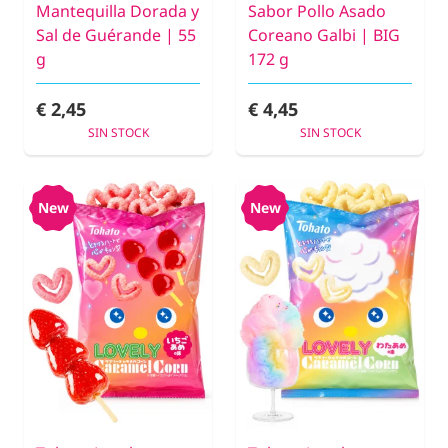
Mantequilla Dorada y
Sabor Pollo Asado
Sal de Guérande | 55
Coreano Galbi | BIG
g
172 g
€ 2,45
€ 4,45
SIN STOCK
SIN STOCK
New
New