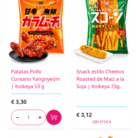
Patatas Pollo
Snack estilo Cheetos
Coreano Yangnyeom
Roasted de Maíz a la
| Koikeya 53 g
Soja | Koikeya 73g.
€ 3,30
€ 3,12
SIN STOCK