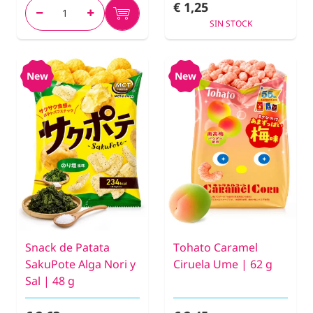
€ 1,25
SIN STOCK
New
New
Snack de Patata
Tohato Caramel
SakuPote Alga Nori y
Ciruela Ume | 62 g
Sal | 48 g