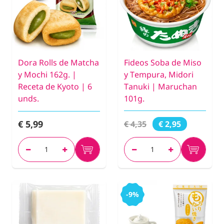
Dora Rolls de Matcha
Fideos Soba de Miso
y Mochi 162g. |
y Tempura, Midori
Receta de Kyoto | 6
Tanuki | Maruchan
unds.
101g.
€ 5,99
€ 4,35
€ 2,95
-9%