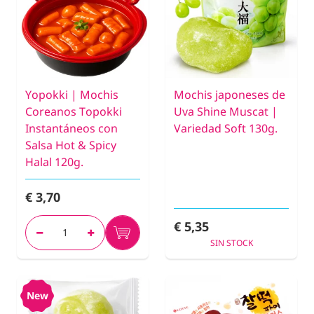
Yopokki | Mochis
Mochis japoneses de
Coreanos Topokki
Uva Shine Muscat |
Instantáneos con
Variedad Soft 130g.
Salsa Hot & Spicy
Halal 120g.
€ 3,70
€ 5,35
SIN STOCK
New