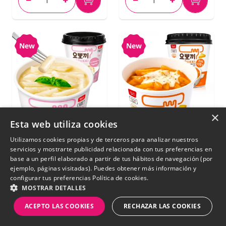
New
New
×
Esta web utiliza cookies
Utilizamos cookies propias y de terceros para analizar nuestros
servicios y mostrarte publicidad relacionada con tus preferencias en
base a un perfil elaborado a partir de tus hábitos de navegación (por
Topokki Coreanos
Tteokbokki (Topokki)
ejemplo, páginas visitadas). Puedes obtener más información y
configurar tus preferencias
Política de cookies.
Instantáneos con
Salsa de Queso |
MOSTRAR DETALLES
Salsa Carbonara |
Yopokki 120 g
Yopokki 120g.
ACEPTO LAS COOKIES
RECHAZAR LAS COOKIES
€ 3,75