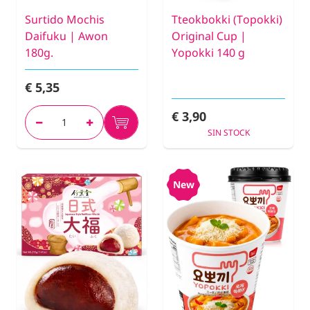
Surtido Mochis
Tteokbokki (Topokki)
Daifuku | Awon
Original Cup |
180g.
Yopokki 140 g
€ 5,35
€ 3,90
SIN STOCK
New