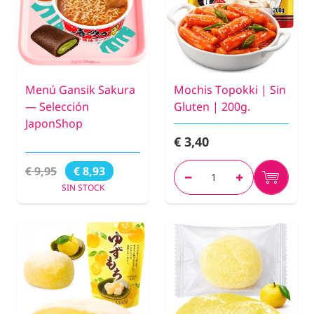
Menú Gansik Sakura
Mochis Topokki | Sin
— Selección
Gluten | 200g.
JaponShop
€ 3,40
€ 9,95
€ 8,93
SIN STOCK