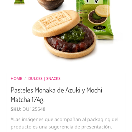
HOME
/
DULCES | SNACKS
Pasteles Monaka de Azuki y Mochi
Matcha 174g.
SKU
: DU125548
*Las imágenes que acompañan al packaging del
producto es una sugerencia de presentación.