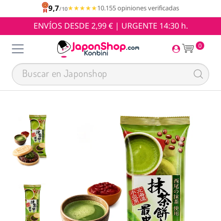
9,7
★★★★★
★★★★★
10.155 opiniones verificadas
/10
ENVÍOS DESDE 2,99 € | URGENTE 14:30 h.
0