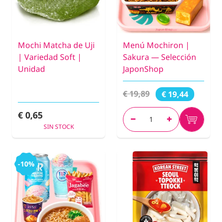
Mochi Matcha de Uji
Menú Mochiron |
| Variedad Soft |
Sakura — Selección
Unidad
JaponShop
€ 19,89
€ 19,44
€ 0,65
SIN STOCK
-10%