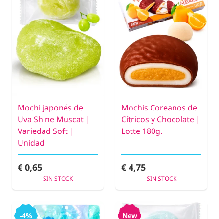
Mochi japonés de
Mochis Coreanos de
Uva Shine Muscat |
Cítricos y Chocolate |
Variedad Soft |
Lotte 180g.
Unidad
€ 0,65
€ 4,75
SIN STOCK
SIN STOCK
-4%
New