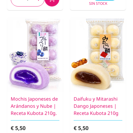
SIN STOCK
Mochis Japoneses de
Daifuku y Mitarashi
Arándanos y Nube |
Dango Japoneses |
Receta Kubota 210g.
Receta Kubota 210g
€ 5,50
€ 5,50