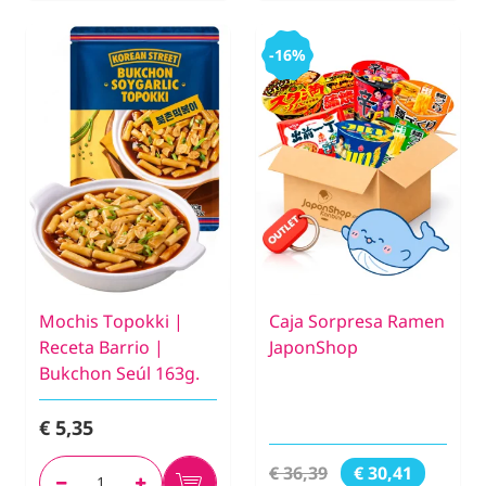
-16%
Mochis Topokki |
Caja Sorpresa Ramen
Receta Barrio |
JaponShop
Bukchon Seúl 163g.
€ 5,35
€ 36,39
€ 30,41