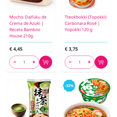
Mochis Daifuku de
Tteokbokki (Topokki)
Crema de Azuki |
Carbonara Rosé |
Receta Bamboo
Yopokki 120 g
House 210g.
€ 4,45
€ 3,75
-32%