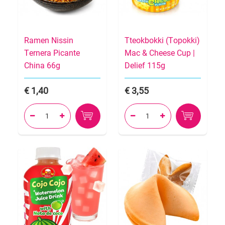
Ramen Nissin
Tteokbokki (Topokki)
Ternera Picante
Mac & Cheese Cup |
China 66g
Delief 115g
1,40
3,55



