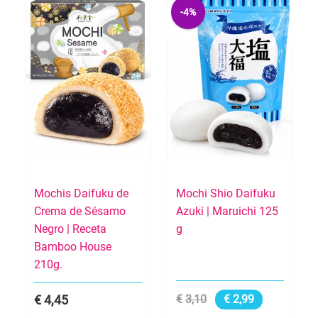
-4%
Mochis Daifuku de
Mochi Shio Daifuku
Crema de Sésamo
Azuki | Maruichi 125
Negro | Receta
g
Bamboo House
210g.
4,45
3,10
2,99