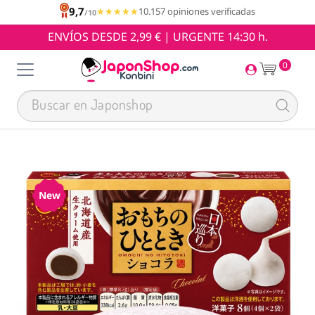
9,7
★★★★★
★★★★★
10.157 opiniones verificadas
/10
ENVÍOS DESDE 2,99 € | URGENTE 14:30 h.
0
New