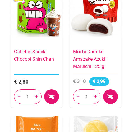
Galletas Snack
Mochi Daifuku
Chocobi Shin Chan
Amazake Azuki |
Maruichi 125 g
2,80
3,10
2,99



