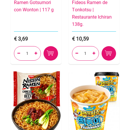
Ramen Gotsumori
Fideos Ramen de
con Wonton | 117 g
Tonkotsu |
Restaurante Ichiran
138g.
3,69
10,59



