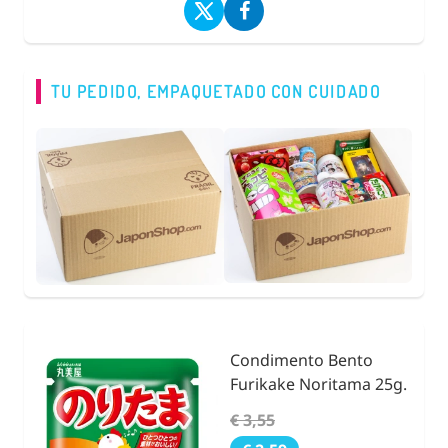
TU PEDIDO, EMPAQUETADO CON CUIDADO
Condimento Bento
nidad
Furikake Noritama 25g.
€ 3,55