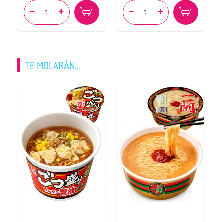




TE MOLARÁN…