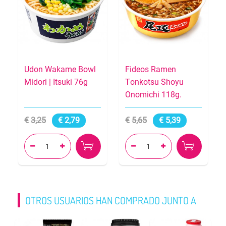
Udon Wakame Bowl
Fideos Ramen
Midori | Itsuki 76g
Tonkotsu Shoyu
Onomichi 118g.
3,25
2,79
5,65
5,39




OTROS USUARIOS HAN COMPRADO JUNTO A