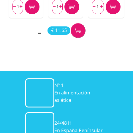






€ 11.65
Nº 1
En alimentación
asiática
24/48 H
En España Penínsular