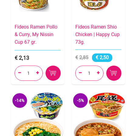
Fideos Ramen Pollo
Fideos Ramen Shio
& Curry, My Nissin
Chicken | Happy Cup
Cup 67 gr.
73g.
2,13
2,85
2,50




-14%
-5%