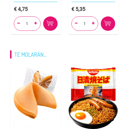
4,75
5,35




TE MOLARÁN…