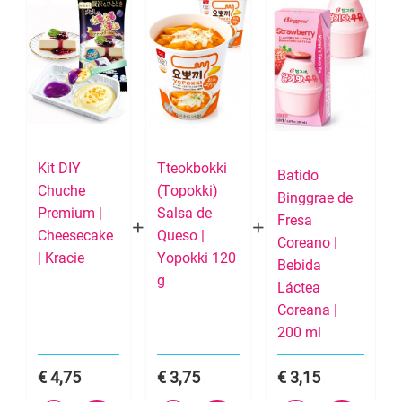
Kit DIY
Tteokbokki
Batido
Chuche
(Topokki)
Binggrae de
Premium |
Salsa de
Fresa
Cheesecake
Queso |
Coreano |
| Kracie
Yopokki 120
Bebida
g
Láctea
Coreana |
200 ml
4,75
3,75
3,15