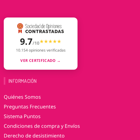
9.7
★★★★★
★★★★★
/10
10.154 opiniones verificadas
VER CERTIFICADO →
INFORMACIÓN
Quiénes Somos
Preguntas Frecuentes
Sistema Puntos
Condiciones de compra y Envíos
Derecho de desistimiento