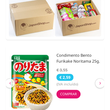
Condimento Bento
nidad
Furikake Noritama 25g.
€ 3,55
€ 2,59
(IVA incluído)
COMPRAR