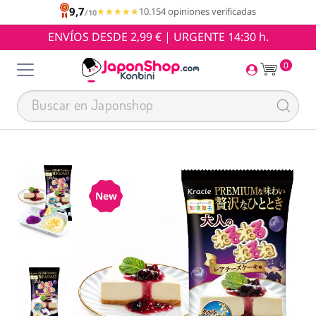
9,7
★★★★★
★★★★★
10.154 opiniones verificadas
/10
ENVÍOS DESDE 2,99 € | URGENTE 14:30 h.
0
New