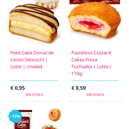
Petit Cake Donut de
Pastelitos Custard
Limón Setouchi |
Cakes Fresa
Lotte | Unidad
Tochiaika | Lotte |
174g.
€ 0,95
€ 8,59
SIN STOCK
SIN STOCK
-13%