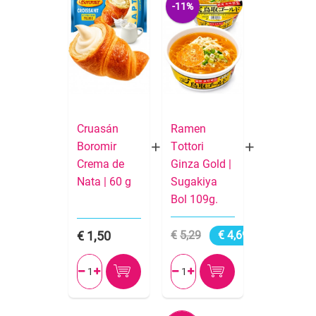
-11%
Cruasán
Ramen
Boromir
Tottori
Crema de
Ginza Gold |
Nata | 60 g
Sugakiya
Bol 109g.
1,50
5,29
4,69



