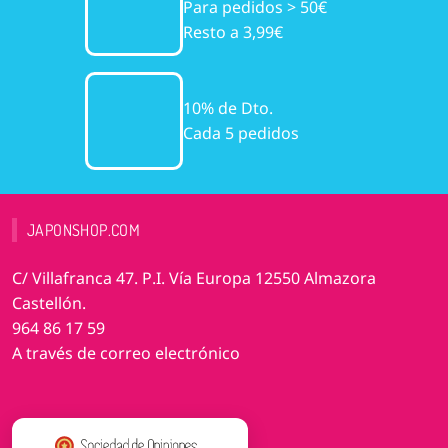
Para pedidos > 50€
Resto a 3,99€
10% de Dto.
Cada 5 pedidos
JAPONSHOP.COM
C/ Villafranca 47. P.I. Vía Europa 12550 Almazora
Castellón.
964 86 17 59
A través de correo electrónico