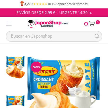
9,7
★★★★★
★★★★★
10.157 opiniones verificadas
/10
ENVÍOS DESDE 2,99 € | URGENTE 14:30 h.
0
New