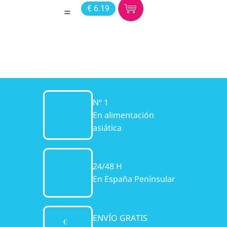
€ 6.19
Nº 1
En alimentación
asiática
24/48 H
En España Penínsular
ENVÍO GRATIS