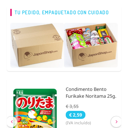
TU PEDIDO, EMPAQUETADO CON CUIDADO
Condimento Bento
nidad
Furikake Noritama 25g.
€ 3,55
€ 2,59
(IVA incluído)