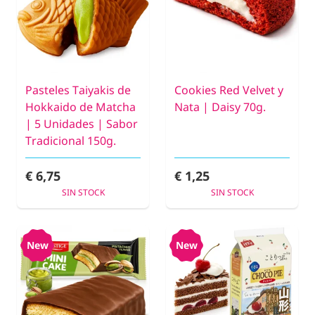
Pasteles Taiyakis de
Cookies Red Velvet y
Hokkaido de Matcha
Nata | Daisy 70g.
| 5 Unidades | Sabor
Tradicional 150g.
€ 6,75
€ 1,25
SIN STOCK
SIN STOCK
New
New