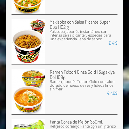
Yakisoba con Salsa Picante Super
Cup | 102 g
Yakisoba japonés instantáneo con
intensa salsa picante y especias para
una experiencia llena de sabor.
€ 4,19
Ramen Tottori Ginza Gold | Sugakiya
Bol 109g.
Ramen japonés Tottori Gold con caldo
dorado de hueso de res y fideos finos
sin freír.
€ 4,69
Fanta Corea de Melón 350ml.
Refresco coreano Fanta con un intenso