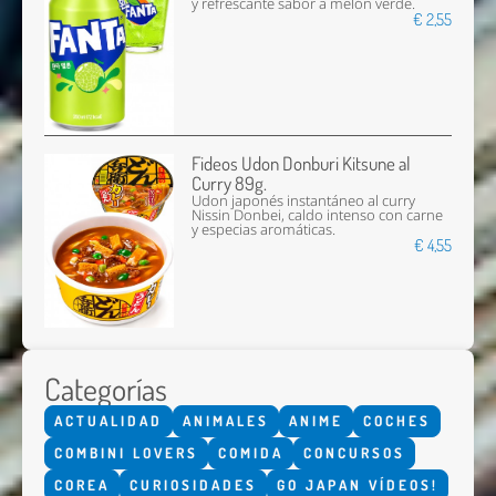
y refrescante sabor a melón verde.
€ 2,55
Fideos Udon Donburi Kitsune al
Curry 89g.
Udon japonés instantáneo al curry
Nissin Donbei, caldo intenso con carne
y especias aromáticas.
€ 4,55
Categorías
ACTUALIDAD
ANIMALES
ANIME
COCHES
COMBINI LOVERS
COMIDA
CONCURSOS
COREA
CURIOSIDADES
GO JAPAN VÍDEOS!