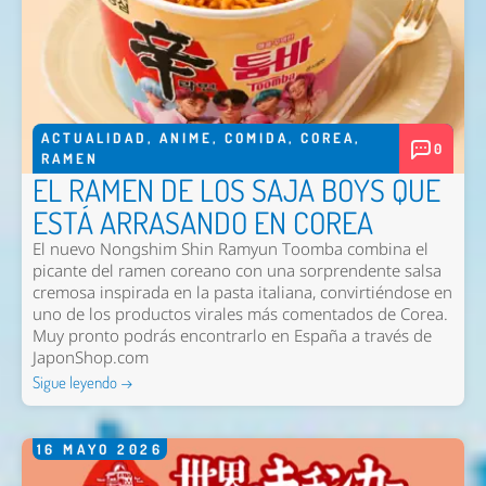
ACTUALIDAD
,
ANIME
,
COMIDA
,
COREA
,
0
RAMEN
EL RAMEN DE LOS SAJA BOYS QUE
ESTÁ ARRASANDO EN COREA
El nuevo
Nongshim Shin Ramyun Toomba
combina el
picante del ramen coreano con una sorprendente salsa
cremosa inspirada en la pasta italiana, convirtiéndose en
uno de los productos virales más comentados de Corea.
Muy pronto podrás encontrarlo en España a través de
JaponShop.com
Sigue leyendo →
16
MAYO
2026