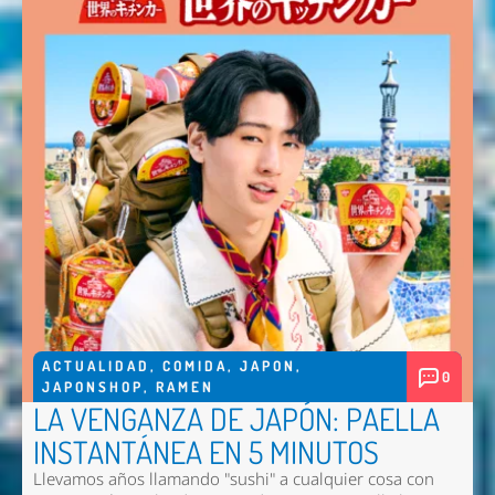
ACTUALIDAD
,
COMIDA
,
JAPON
,
0
JAPONSHOP
,
RAMEN
LA VENGANZA DE JAPÓN: PAELLA
INSTANTÁNEA EN 5 MINUTOS
Llevamos años llamando "sushi" a cualquier cosa con