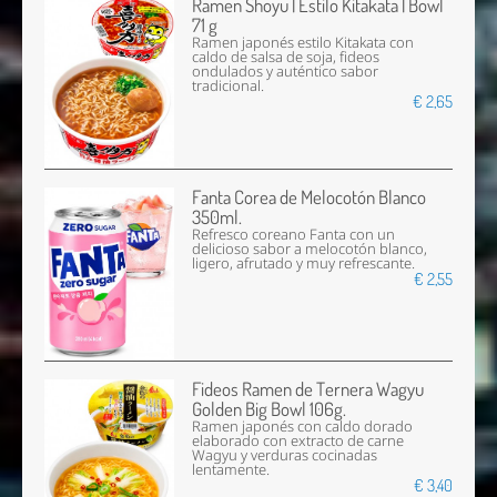
Ramen Shoyu | Estilo Kitakata | Bowl
71 g
Ramen japonés estilo Kitakata con
caldo de salsa de soja, fideos
ondulados y auténtico sabor
tradicional.
€ 2,65
Fanta Corea de Melocotón Blanco
350ml.
Refresco coreano Fanta con un
delicioso sabor a melocotón blanco,
ligero, afrutado y muy refrescante.
€ 2,55
Fideos Ramen de Ternera Wagyu
Golden Big Bowl 106g.
Ramen japonés con caldo dorado
elaborado con extracto de carne
Wagyu y verduras cocinadas
lentamente.
€ 3,40