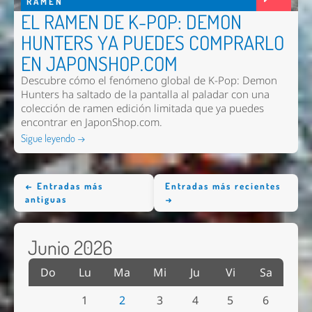
RAMEN
EL RAMEN DE K-POP: DEMON
HUNTERS YA PUEDES COMPRARLO
EN JAPONSHOP.COM
Descubre cómo el fenómeno global de K-Pop: Demon
Hunters ha saltado de la pantalla al paladar con una
colección de ramen edición limitada que ya puedes
encontrar en JaponShop.com.
Sigue leyendo →
← Entradas más
Entradas más recientes
antiguas
→
Junio 2026
Do
Lu
Ma
Mi
Ju
Vi
Sa
1
2
3
4
5
6