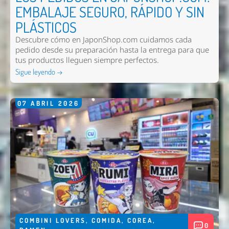
EMBALAJE SEGURO, RÁPIDO Y SIN
PLÁSTICOS
Descubre cómo en JaponShop.com cuidamos cada
pedido desde su preparación hasta la entrega para que
tus productos lleguen siempre perfectos.
Sigue leyendo →
07
ABRIL
2026
COMBINI LOVERS
,
COMIDA
,
COREA
,
0