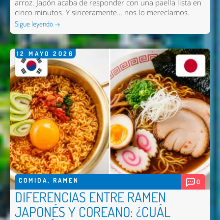
arroz. Japón acaba de responder con una paella lista en
cinco minutos. Y sinceramente… nos lo merecíamos.
Sigue leyendo →
12
MAYO
2026
COMIDA
,
RAMEN
0
DIFERENCIAS ENTRE RAMEN
JAPONÉS Y COREANO: ¿CUÁL