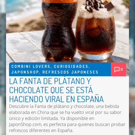
COMBINI LOVERS
,
CURIOSIDADES
,
0
JAPONSHOP
,
REFRESCOS JAPONESES
LA FANTA DE PLÁTANO Y
CHOCOLATE QUE SE ESTÁ
HACIENDO VIRAL EN ESPAÑA
Descubre la Fanta de plátano y chocolate, una bebida
elaborada en China que se ha vuelto viral por su sabor
único y edición limitada. Ya disponible en
JaponShop.com, es perfecta para quienes buscan probar
refrescos diferentes en España.