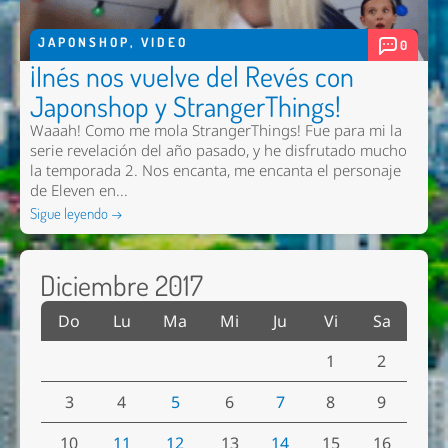
JAPONSHOP
,
VIDEO
0
¡Inés nos vuelve del Revés con
Japonshop y StrangerThings!
Waaah! Como me mola StrangerThings! Fue para mi la
serie revelación del año pasado, y he disfrutado mucho
la temporada 2. Nos encanta, me encanta el personaje
de Eleven en...
Sigue leyendo →
Diciembre 2017
Do
Lu
Ma
Mi
Ju
Vi
Sa
1
2
3
4
5
6
7
8
9
10
11
12
13
14
15
16