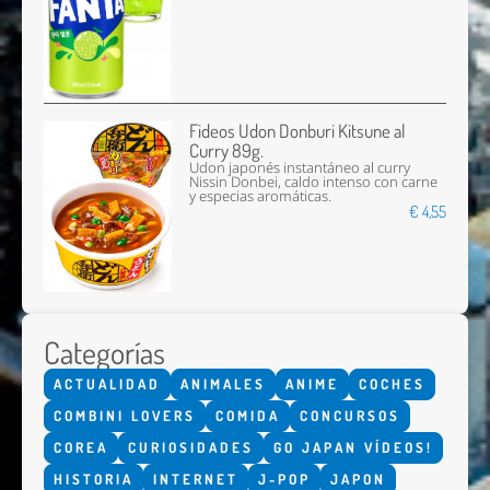
Fideos Udon Donburi Kitsune al
Curry 89g.
Udon japonés instantáneo al curry
Nissin Donbei, caldo intenso con carne
y especias aromáticas.
€ 4,55
Categorías
ACTUALIDAD
ANIMALES
ANIME
COCHES
COMBINI LOVERS
COMIDA
CONCURSOS
COREA
CURIOSIDADES
GO JAPAN VÍDEOS!
HISTORIA
INTERNET
J-POP
JAPON