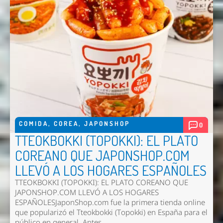
Enviar
COMIDA
,
COREA
,
JAPONSHOP
0
TTEOKBOKKI (TOPOKKI): EL PLATO
COREANO QUE JAPONSHOP.COM
LLEVÓ A LOS HOGARES ESPAÑOLES
TTEOKBOKKI (TOPOKKI): EL PLATO COREANO QUE
JAPONSHOP.COM LLEVÓ A LOS HOGARES
ESPAÑOLESJaponShop.com fue la primera tienda online
que popularizó el Tteokbokki (Topokki) en España para el
público en general. Antes...