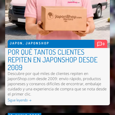
JAPON
,
JAPONSHOP
0
POR QUÉ TANTOS CLIENTES
REPITEN EN JAPONSHOP DESDE
2009
Descubre por qué miles de clientes repiten en
JaponShop.com desde 2009: envío rápido, productos
japoneses y coreanos difíciles de encontrar, embalaje
cuidado y una experiencia de compra que se nota desde
el primer clic.
Sigue leyendo →