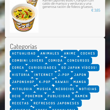
Ramen japonés estilo Chanpon con
caldo de marisco y verduras y una
generosa ración de fideos gruesos.
€ 3,65
Categorías
ACTUALIDAD
ANIMALES
ANIME
COCHES
COMBINI LOVERS
COMIDA
CONCURSOS
COREA
CURIOSIDADES
GO JAPAN VÍDEOS!
HISTORIA
INTERNET
J-POP
JAPON
JAPONSHOP
K-POP
KAWAII
MANGA
MITOLOGIA
MUSICA
NEGOCIOS
NOTICIAS
OCIO
POKEMON
PUBLICIDAD
RAMEN
RECETAS
REFRESCOS JAPONESES