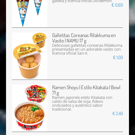
galleta y licencia oficial Doraemon.
€ 0,69
Galletitas Coreanas Rilakkuma en
Vasito | NAMU 17 g
Deliciosas galletitas coreanas Rilakkuma
presentadas en un adorable vasito con
licencia oficial San-X.
€ 1,00
Ramen Shoyu | Estilo Kitakata | Bowl
71 g
Ramen japonés estilo Kitakata con
caldo de salsa de soja, fideos
ondulados y auténtico sabor
tradicional.
€ 2,49