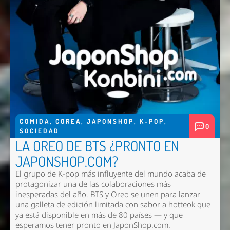
COMIDA
,
COREA
,
JAPONSHOP
,
K-POP
,
0
SOCIEDAD
LA OREO DE BTS ¿PRONTO EN
JAPONSHOP.COM?
El grupo de K-pop más influyente del mundo acaba de
protagonizar una de las colaboraciones más
inesperadas del año. BTS y Oreo se unen para lanzar
una galleta de edición limitada con sabor a hotteok que
ya está disponible en más de 80 países — y que
esperamos tener pronto en
JaponShop.com
.