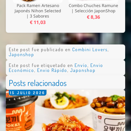
Pack Ramen Artesano
Combo Chuches Ramune
Japonés Nihon Selected
| Selección JaponShop
| 3 Sabores
€ 8,36
€ 11,03
Este post fue publicado en
Combini Lovers
,
Japonshop
Este post fue etiquetado en
Envío
,
Envio
Económico
,
Envio Rápido
,
Japonshop
Posts relacionados
Nombre *
15
JULIO
2026
Email *
Comentario *