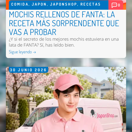
COMIDA
,
JAPON
,
JAPONSHOP
,
RECETAS
0
MOCHIS RELLENOS DE FANTA: LA
RECETA MÁS SORPRENDENTE QUE
VAS A PROBAR
¿Y si el secreto de los mejores mochis estuviera en una
lata de FANTA? Sí, has leído bien.
Sigue leyendo →
30
JUNIO
2026