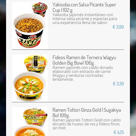
Yakisoba con Salsa Picante Super
Cup | 102 g
Yakisoba japonés instantáneo con
intensa salsa picante y especias para
una experiencia llena de sabor.
€ 3,99
Fideos Ramen de Ternera Wagyu
Golden Big Bowl 106g.
Ramen japonés con caldo dorado
elaborado con extracto de carne
Wagyu y verduras cocinadas
lentamente.
€ 3,39
Ramen Tottori Ginza Gold | Sugakiya
Bol 109g.
Ramen japonés Tottori Gold con caldo
dorado de hueso de res y fideos finos
sin freír.
€ 4,25