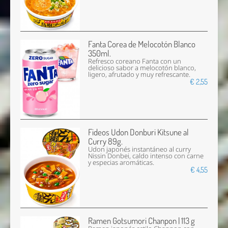
Fanta Corea de Melocotón Blanco
350ml.
Refresco coreano Fanta con un
delicioso sabor a melocotón blanco,
ligero, afrutado y muy refrescante.
€ 2,55
Fideos Udon Donburi Kitsune al
Curry 89g.
Udon japonés instantáneo al curry
Nissin Donbei, caldo intenso con carne
y especias aromáticas.
€ 4,55
Ramen Gotsumori Chanpon | 113 g