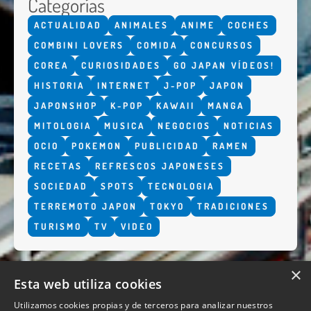
Categorías
ACTUALIDAD
ANIMALES
ANIME
COCHES
COMBINI LOVERS
COMIDA
CONCURSOS
COREA
CURIOSIDADES
GO JAPAN VÍDEOS!
HISTORIA
INTERNET
J-POP
JAPON
JAPONSHOP
K-POP
KAWAII
MANGA
MITOLOGIA
MUSICA
NEGOCIOS
NOTICIAS
OCIO
POKEMON
PUBLICIDAD
RAMEN
RECETAS
REFRESCOS JAPONESES
SOCIEDAD
SPOTS
TECNOLOGIA
TERREMOTO JAPON
TOKYO
TRADICIONES
TURISMO
TV
VIDEO
×
Esta web utiliza cookies
Utilizamos cookies propias y de terceros para analizar nuestros