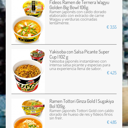
Fideos Ramen de Ternera Wagyu
Golden Big Bowl 106g.
Ramen japonés con caldo dorado
elaborado con extracto de carne
Wagyu y verduras cocinadas
lentamente.
€ 3,55
Yakisoba con Salsa Picante Super
Cup | 102 g
Yakisoba japonés instantáneo con
intensa salsa picante y especias para
una experiencia llena de sabor.
€ 4,25
Ramen Tottori Ginza Gold | Sugakiya
Bol 109g.
Ramen japonés Tottori Gold con caldo
dorado de hueso de res y fideos finos
sin freír.
€ 4,85