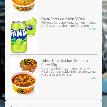
Fanta Corea de Melón 350ml.
Refresco coreano Fanta con un intenso
y refrescante sabor a melón verde.
€ 2,55
Fideos Udon Donburi Kitsune al
Curry 89g.
Udon japonés instantáneo al curry
Nissin Donbei, caldo intenso con carne
y especias aromáticas.
€ 4,55