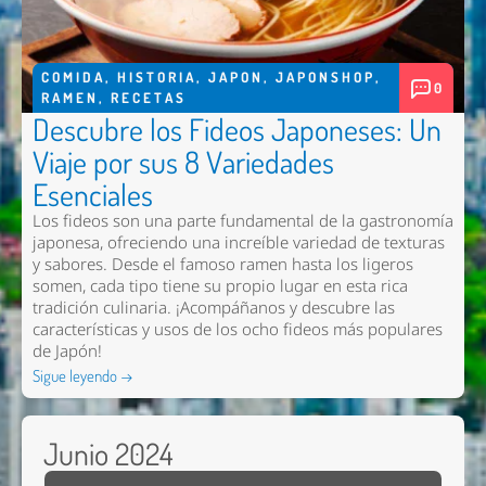
COMIDA
,
HISTORIA
,
JAPON
,
JAPONSHOP
,
0
RAMEN
,
RECETAS
Descubre los Fideos Japoneses: Un
Viaje por sus 8 Variedades
Esenciales
Los fideos son una parte fundamental de la gastronomía
japonesa, ofreciendo una increíble variedad de texturas
y sabores. Desde el famoso ramen hasta los ligeros
somen, cada tipo tiene su propio lugar en esta rica
tradición culinaria. ¡Acompáñanos y descubre las
características y usos de los ocho fideos más populares
de Japón!
Sigue leyendo →
Junio 2024