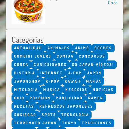
€ 4,55
Categorías
ACTUALIDAD
ANIMALES
ANIME
COCHES
COMBINI LOVERS
COMIDA
CONCURSOS
COREA
CURIOSIDADES
GO JAPAN VÍDEOS!
HISTORIA
INTERNET
J-POP
JAPON
JAPONSHOP
K-POP
KAWAII
MANGA
MITOLOGIA
MUSICA
NEGOCIOS
NOTICIAS
OCIO
POKEMON
PUBLICIDAD
RAMEN
RECETAS
REFRESCOS JAPONESES
SOCIEDAD
SPOTS
TECNOLOGIA
TERREMOTO JAPON
TOKYO
TRADICIONES