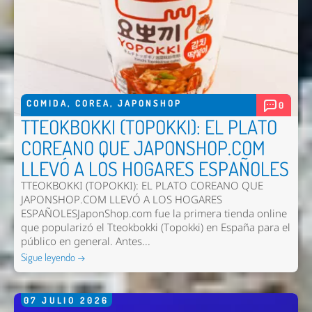
Nombre *
Email *
Comentario *
COMIDA
,
COREA
,
JAPONSHOP
0
TTEOKBOKKI (TOPOKKI): EL PLATO
COREANO QUE JAPONSHOP.COM
LLEVÓ A LOS HOGARES ESPAÑOLES
TTEOKBOKKI (TOPOKKI): EL PLATO COREANO QUE
JAPONSHOP.COM LLEVÓ A LOS HOGARES
ESPAÑOLESJaponShop.com fue la primera tienda online
que popularizó el Tteokbokki (Topokki) en España para el
público en general. Antes...
Enviar
Sigue leyendo →
07
JULIO
2026