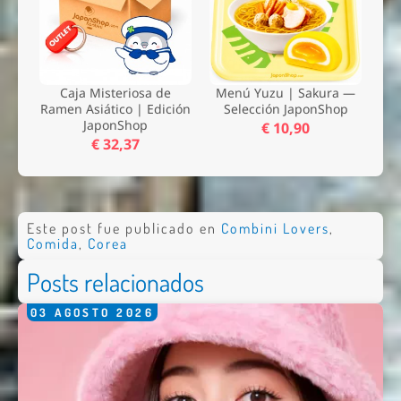
Caja Misteriosa de
Menú Yuzu | Sakura —
Ramen Asiático | Edición
Selección JaponShop
JaponShop
€ 10,90
€ 32,37
Este post fue publicado en
Combini Lovers
,
Comida
,
Corea
Posts relacionados
03
AGOSTO
2026