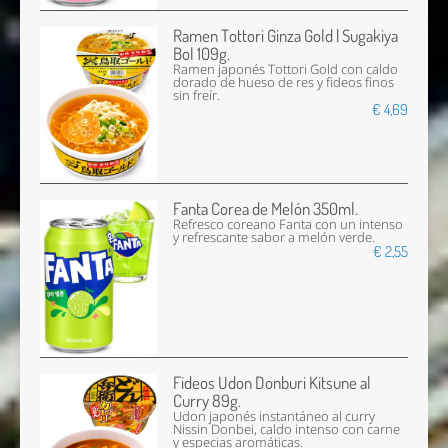
Ramen Tottori Ginza Gold | Sugakiya
Bol 109g.
Ramen japonés Tottori Gold con caldo
dorado de hueso de res y fideos finos
sin freír.
€ 4,69
Fanta Corea de Melón 350ml.
Refresco coreano Fanta con un intenso
y refrescante sabor a melón verde.
€ 2,55
Fideos Udon Donburi Kitsune al
Curry 89g.
Udon japonés instantáneo al curry
Nissin Donbei, caldo intenso con carne
y especias aromáticas.