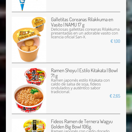
Galletitas Coreanas Rilakkuma en
Vasito | NAMU 17 g
Deliciosas galletitas coreanas Rilakkuma
presentadas en un adorable vasito con
licencia oficial San-X.
€ 1,00
Ramen Shoyu | Estilo Kitakata | Bowl
71 g
Ramen japonés estilo Kitakata con
caldo de salsa de soja, fideos
ondulados y auténtico sabor
tradicional.
€ 2,65
Fideos Ramen de Ternera Wagyu
Golden Big Bowl 106g.
Ramen japonés con caldo dorado