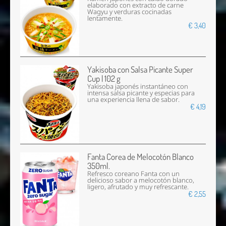
elaborado con extracto de carne
Wagyu y verduras cocinadas
lentamente.
€ 3,40
Yakisoba con Salsa Picante Super
Cup | 102 g
Yakisoba japonés instantáneo con
intensa salsa picante y especias para
una experiencia llena de sabor.
€ 4,19
Fanta Corea de Melocotón Blanco
350ml.
Refresco coreano Fanta con un
delicioso sabor a melocotón blanco,
ligero, afrutado y muy refrescante.
€ 2,55