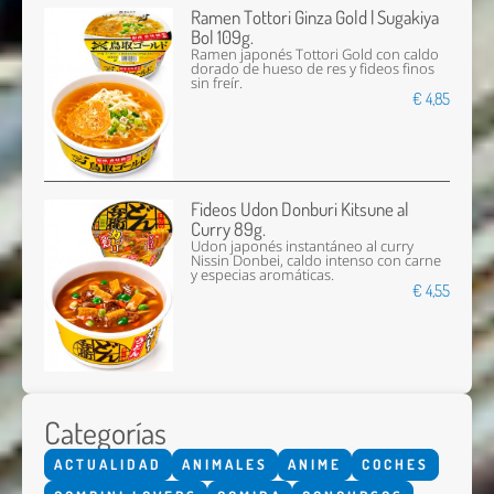
Ramen Tottori Ginza Gold | Sugakiya
Bol 109g.
Ramen japonés Tottori Gold con caldo
dorado de hueso de res y fideos finos
sin freír.
€ 4,85
Fideos Udon Donburi Kitsune al
Curry 89g.
Udon japonés instantáneo al curry
Nissin Donbei, caldo intenso con carne
y especias aromáticas.
€ 4,55
Categorías
ACTUALIDAD
ANIMALES
ANIME
COCHES