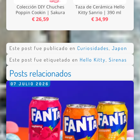
Colección DIY Chuches
Taza de Cerámica Hello
Poppin Cookin | Sakura
Kitty Sanrio | 390 ml
€ 26,59
€ 34,99
Este post fue publicado en
Curiosidades
,
Japon
Este post fue etiquetado en
Hello Kitty
,
Sirenas
Posts relacionados
07
JULIO
2026