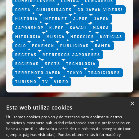
COMBINI LOVERS
COMIDA
CONCURSOS
COREA
CURIOSIDADES
GO JAPAN VÍDEOS!
HISTORIA
INTERNET
J-POP
JAPON
JAPONSHOP
K-POP
KAWAII
MANGA
MITOLOGIA
MUSICA
NEGOCIOS
NOTICIAS
OCIO
POKEMON
PUBLICIDAD
RAMEN
RECETAS
REFRESCOS JAPONESES
SOCIEDAD
SPOTS
TECNOLOGIA
TERREMOTO JAPON
TOKYO
TRADICIONES
TURISMO
TV
VIDEO
×
Esta web utiliza cookies
Utilizamos cookies propias y de terceros para analizar nuestros
servicios y mostrarte publicidad relacionada con tus preferencias en
base a un perfil elaborado a partir de tus hábitos de navegación (por
QUIENES SOMOS
ejemplo, páginas visitadas). Puedes obtener más información y