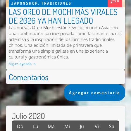
0
JAPONSHOP
,
TRADICIONES
LAS OREO DE MOCHI MÁS VIRALES
DE 2026 YA HAN LLEGADO
Las nuevas
Oreo Mochi
están revolucionando Asia con
una combinación tan inesperada como fascinante: azuki,
artemisa y la inspiración de los jardines tradicionales
chinos. Una edición limitada de primavera que
transforma una simple galleta en una experiencia
cultural y gastronómica única.
Sigue leyendo →
Comentarios
Agregar comentario
Julio 2020
Do
Lu
Ma
Mi
Ju
Vi
Sa