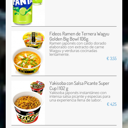
Fideos Ramen de Ternera Wagyu
Golden Big Bowl 106g.
Ramen japonés con caldo dorado
elaborado con extracto de carne
Wagyu y verduras cocinadas
lentamente.
€ 3,55
Yakisoba con Salsa Picante Super
Cup | 102 g
Yakisoba japonés instantáneo con
intensa salsa picante y especias para
una experiencia llena de sabor.
€ 4,25