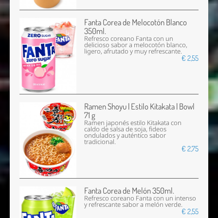
Fanta Corea de Melocotón Blanco
350ml.
Refresco coreano Fanta con un
delicioso sabor a melocotón blanco,
ligero, afrutado y muy refrescante.
€ 2,55
Ramen Shoyu | Estilo Kitakata | Bowl
71 g
Ramen japonés estilo Kitakata con
caldo de salsa de soja, fideos
ondulados y auténtico sabor
tradicional.
€ 2,75
Fanta Corea de Melón 350ml.
Refresco coreano Fanta con un intenso
y refrescante sabor a melón verde.
€ 2,55