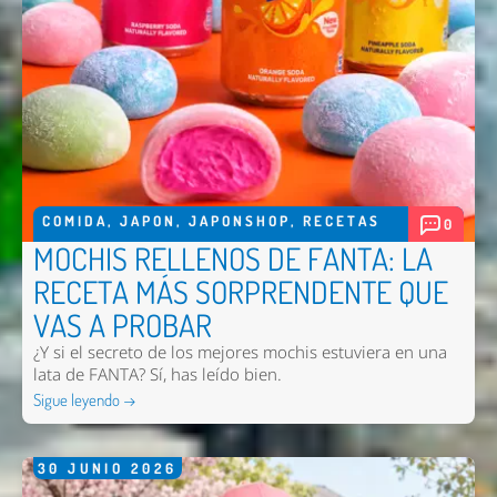
COMIDA
,
JAPON
,
JAPONSHOP
,
RECETAS
0
MOCHIS RELLENOS DE FANTA: LA
RECETA MÁS SORPRENDENTE QUE
VAS A PROBAR
¿Y si el secreto de los mejores mochis estuviera en una
lata de FANTA? Sí, has leído bien.
Sigue leyendo →
30
JUNIO
2026