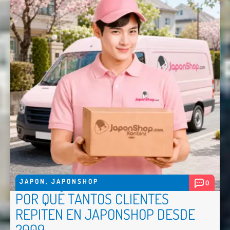
JAPON
,
JAPONSHOP
0
POR QUÉ TANTOS CLIENTES
Nombre *
REPITEN EN JAPONSHOP DESDE
Email *
2009