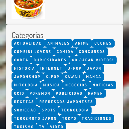
Categorías
ACTUALIDAD
ANIMALES
ANIME
COCHES
COMBINI LOVERS
COMIDA
CONCURSOS
COREA
CURIOSIDADES
GO JAPAN VÍDEOS!
HISTORIA
INTERNET
J-POP
JAPON
JAPONSHOP
K-POP
KAWAII
MANGA
MITOLOGIA
MUSICA
NEGOCIOS
NOTICIAS
OCIO
POKEMON
PUBLICIDAD
RAMEN
RECETAS
REFRESCOS JAPONESES
SOCIEDAD
SPOTS
TECNOLOGIA
TERREMOTO JAPON
TOKYO
TRADICIONES
TURISMO
TV
VIDEO