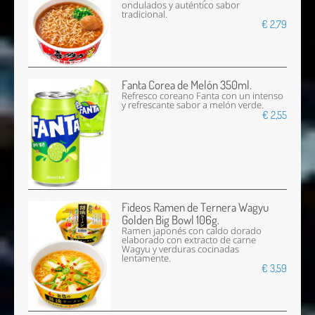
ondulados y auténtico sabor
tradicional.
€ 2,79
Fanta Corea de Melón 350ml.
Refresco coreano Fanta con un intenso
y refrescante sabor a melón verde.
€ 2,55
Fideos Ramen de Ternera Wagyu
Golden Big Bowl 106g.
Ramen japonés con caldo dorado
elaborado con extracto de carne
Wagyu y verduras cocinadas
lentamente.
€ 3,59