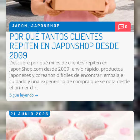
JAPON
,
JAPONSHOP
0
POR QUÉ TANTOS CLIENTES
REPITEN EN JAPONSHOP DESDE
2009
Descubre por qué miles de clientes repiten en
JaponShop.com desde 2009: envío rápido, productos
japoneses y coreanos difíciles de encontrar, embalaje
cuidado y una experiencia de compra que se nota desde
el primer clic.
Sigue leyendo →
21
JUNIO
2026