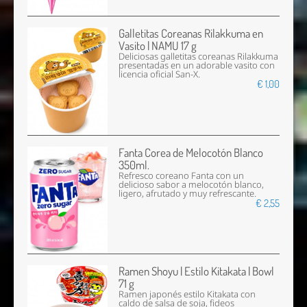
Galletitas Coreanas Rilakkuma en
Vasito | NAMU 17 g
Deliciosas galletitas coreanas Rilakkuma
presentadas en un adorable vasito con
licencia oficial San-X.
€ 1,00
Fanta Corea de Melocotón Blanco
350ml.
Refresco coreano Fanta con un
delicioso sabor a melocotón blanco,
ligero, afrutado y muy refrescante.
€ 2,55
Ramen Shoyu | Estilo Kitakata | Bowl
71 g
Ramen japonés estilo Kitakata con
caldo de salsa de soja, fideos