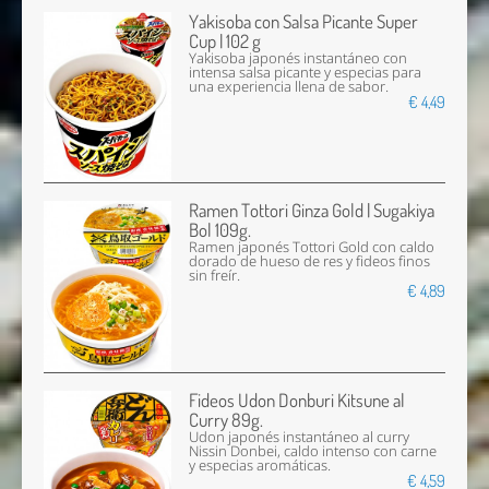
Yakisoba con Salsa Picante Super
Cup | 102 g
Yakisoba japonés instantáneo con
intensa salsa picante y especias para
una experiencia llena de sabor.
€ 4,49
Ramen Tottori Ginza Gold | Sugakiya
Bol 109g.
Ramen japonés Tottori Gold con caldo
dorado de hueso de res y fideos finos
sin freír.
€ 4,89
Fideos Udon Donburi Kitsune al
Curry 89g.
Udon japonés instantáneo al curry
Nissin Donbei, caldo intenso con carne
y especias aromáticas.
€ 4,59