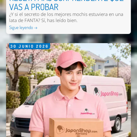
VAS A PROBAR
Nombre *
¿Y si el secreto de los mejores mochis estuviera en una
lata de FANTA? Sí, has leído bien.
Email *
Sigue leyendo →
Comentario *
30
JUNIO
2026
Enviar