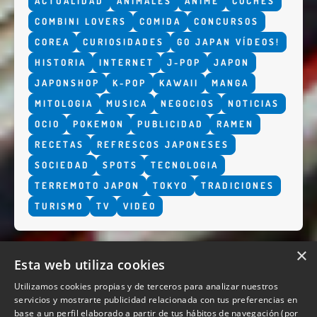
ACTUALIDAD
ANIMALES
ANIME
COCHES
COMBINI LOVERS
COMIDA
CONCURSOS
COREA
CURIOSIDADES
GO JAPAN VÍDEOS!
HISTORIA
INTERNET
J-POP
JAPON
JAPONSHOP
K-POP
KAWAII
MANGA
MITOLOGIA
MUSICA
NEGOCIOS
NOTICIAS
OCIO
POKEMON
PUBLICIDAD
RAMEN
RECETAS
REFRESCOS JAPONESES
SOCIEDAD
SPOTS
TECNOLOGIA
TERREMOTO JAPON
TOKYO
TRADICIONES
TURISMO
TV
VIDEO
×
Esta web utiliza cookies
Utilizamos cookies propias y de terceros para analizar nuestros
servicios y mostrarte publicidad relacionada con tus preferencias en
base a un perfil elaborado a partir de tus hábitos de navegación (por