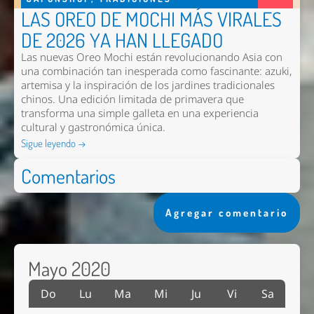
LAS OREO DE MOCHI MÁS VIRALES
DE 2026 YA HAN LLEGADO
Las nuevas
Oreo Mochi
están revolucionando Asia con
una combinación tan inesperada como fascinante: azuki,
artemisa y la inspiración de los jardines tradicionales
chinos. Una edición limitada de primavera que
transforma una simple galleta en una experiencia
cultural y gastronómica única.
Sigue leyendo →
Comentarios
Agregar comentario
Mayo 2020
Do
Lu
Ma
Mi
Ju
Vi
Sa