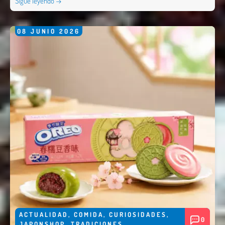
Sigue leyendo →
08
JUNIO
2026
ACTUALIDAD
,
COMIDA
,
CURIOSIDADES
,
0
JAPONSHOP
,
TRADICIONES