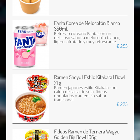
Fanta Corea de Melocotón Blanco
350ml.
Refresco coreano Fanta con un
delicioso sabor a melocotón blanco,
ligero, afrutado y muy refrescante.
€ 2,55
Ramen Shoyu | Estilo Kitakata | Bowl
71 g
Ramen japonés estilo Kitakata con
caldo de salsa de soja, fideos
ondulados y auténtico sabor
tradicional.
€ 2,75
Fideos Ramen de Ternera Wagyu
Golden Big Bowl 106g.