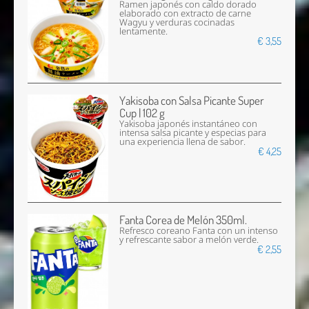
Ramen japonés con caldo dorado
elaborado con extracto de carne
Wagyu y verduras cocinadas
lentamente.
€ 3,55
Yakisoba con Salsa Picante Super
Cup | 102 g
Yakisoba japonés instantáneo con
intensa salsa picante y especias para
una experiencia llena de sabor.
€ 4,25
Fanta Corea de Melón 350ml.
Refresco coreano Fanta con un intenso
y refrescante sabor a melón verde.
€ 2,55