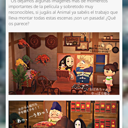
Os dejamos algunas imágenes más de momentos
importantes de la película y sobretodo muy
reconocibles, si jugáis al Animal ya sabéis el trabajo que
lleva montar todas estas escenas ¡son un pasada! ¿Qué
os parece?