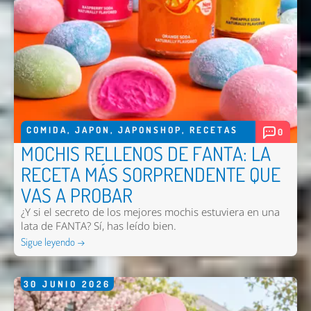
Comentario *
COMIDA
,
JAPON
,
JAPONSHOP
,
RECETAS
0
MOCHIS RELLENOS DE FANTA: LA
RECETA MÁS SORPRENDENTE QUE
Enviar
VAS A PROBAR
¿Y si el secreto de los mejores mochis estuviera en una
lata de FANTA? Sí, has leído bien.
Sigue leyendo →
30
JUNIO
2026