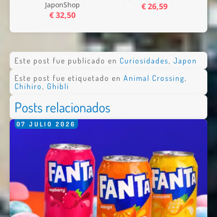
JaponShop
€ 26,59
€ 32,50
Este post fue publicado en
Curiosidades
,
Japon
Este post fue etiquetado en
Animal Crossing
,
Chihiro
,
Ghibli
Posts relacionados
07
JULIO
2026
Nombre *
Email *