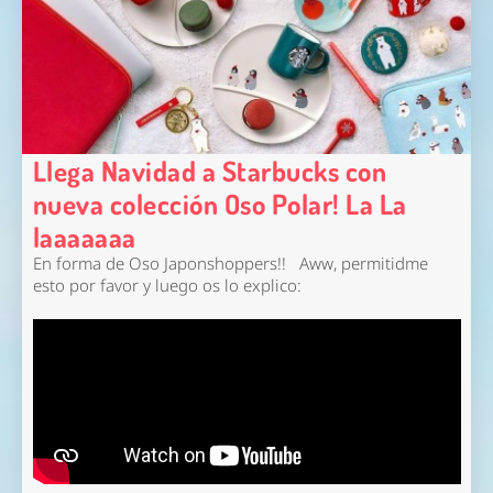
Llega Navidad a Starbucks con
nueva colección Oso Polar! La La
laaaaaaa
En forma de Oso Japonshoppers!! Aww, permitidme
esto por favor y luego os lo explico: