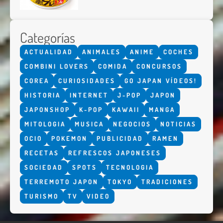
Categorías
ACTUALIDAD
ANIMALES
ANIME
COCHES
COMBINI LOVERS
COMIDA
CONCURSOS
COREA
CURIOSIDADES
GO JAPAN VÍDEOS!
HISTORIA
INTERNET
J-POP
JAPON
JAPONSHOP
K-POP
KAWAII
MANGA
MITOLOGIA
MUSICA
NEGOCIOS
NOTICIAS
OCIO
POKEMON
PUBLICIDAD
RAMEN
RECETAS
REFRESCOS JAPONESES
SOCIEDAD
SPOTS
TECNOLOGIA
TERREMOTO JAPON
TOKYO
TRADICIONES
TURISMO
TV
VIDEO