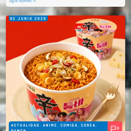
Sigue leyendo →
02
JUNIO
2026
ACTUALIDAD
,
ANIME
,
COMIDA
,
COREA
,
0
RAMEN