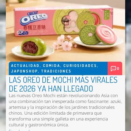
Nombre *
Email *
Comentario *
ACTUALIDAD
,
COMIDA
,
CURIOSIDADES
,
0
JAPONSHOP
,
TRADICIONES
LAS OREO DE MOCHI MÁS VIRALES
DE 2026 YA HAN LLEGADO
Enviar
Las nuevas
Oreo Mochi
están revolucionando Asia con
una combinación tan inesperada como fascinante: azuki,
artemisa y la inspiración de los jardines tradicionales
chinos. Una edición limitada de primavera que
transforma una simple galleta en una experiencia
cultural y gastronómica única.