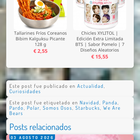
Tallarines Fríos Coreanos
Chicles XYLITOL |
Bibim Kalguksu Picante
Edición Extra Limitada
128 g
BTS | Sabor Pomelo | 7
Diseños Aleatorios
€ 2,55
€ 15,55
Este post fue publicado en
Actualidad
,
Curiosidades
Este post fue etiquetado en
Navidad
,
Panda
,
Pardo
,
Polar
,
Somos Osos
,
Starbucks
,
We Are
Bears
Posts relacionados
03
AGOSTO
2026