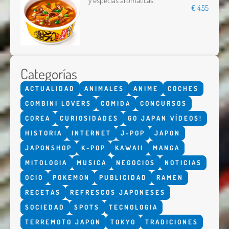
y especias aromáticas.
€ 4,55
Categorías
ACTUALIDAD
ANIMALES
ANIME
COCHES
COMBINI LOVERS
COMIDA
CONCURSOS
COREA
CURIOSIDADES
GO JAPAN VÍDEOS!
HISTORIA
INTERNET
J-POP
JAPON
JAPONSHOP
K-POP
KAWAII
MANGA
MITOLOGIA
MUSICA
NEGOCIOS
NOTICIAS
OCIO
POKEMON
PUBLICIDAD
RAMEN
RECETAS
REFRESCOS JAPONESES
SOCIEDAD
SPOTS
TECNOLOGIA
TERREMOTO JAPON
TOKYO
TRADICIONES