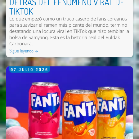
DETRÁS DEL FENÓMENO VIRAL DE
TIKTOK
Lo que empezó como un truco casero de fans coreanos
para suavizar el ramen más picante del mundo, terminó
desatando una locura viral en TikTok que hizo temblar la
bolsa de Samyang. Esta es la historia real del Buldak
Carbonara.
Sigue leyendo →
07
JULIO
2026