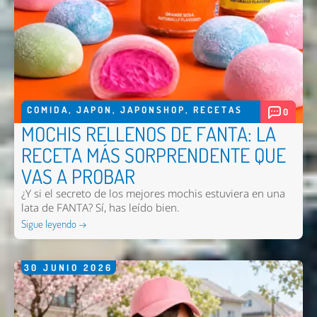
COMIDA
,
JAPON
,
JAPONSHOP
,
RECETAS
0
MOCHIS RELLENOS DE FANTA: LA
RECETA MÁS SORPRENDENTE QUE
VAS A PROBAR
¿Y si el secreto de los mejores mochis estuviera en una
lata de FANTA? Sí, has leído bien.
Sigue leyendo →
30
JUNIO
2026