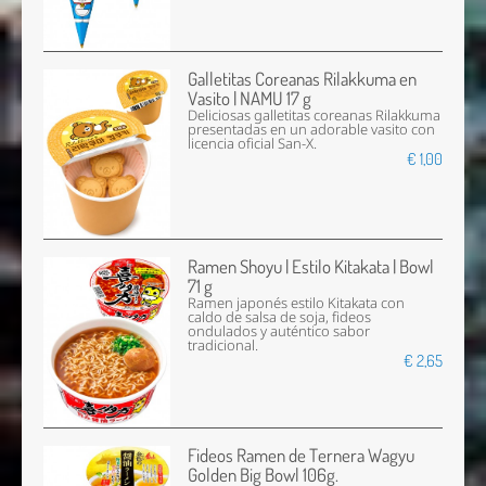
Galletitas Coreanas Rilakkuma en
Vasito | NAMU 17 g
Deliciosas galletitas coreanas Rilakkuma
presentadas en un adorable vasito con
licencia oficial San-X.
€ 1,00
Ramen Shoyu | Estilo Kitakata | Bowl
71 g
Ramen japonés estilo Kitakata con
caldo de salsa de soja, fideos
ondulados y auténtico sabor
tradicional.
€ 2,65
Fideos Ramen de Ternera Wagyu
Golden Big Bowl 106g.