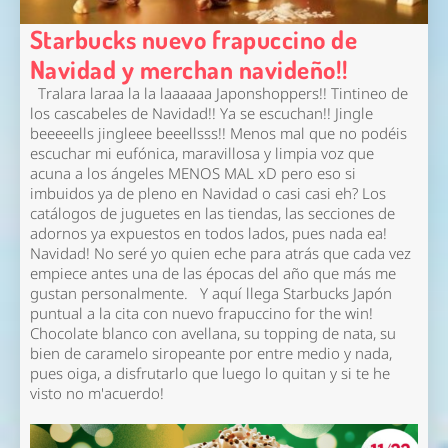
Starbucks nuevo frapuccino de
Navidad y merchan navideño!!
Tralara laraa la la laaaaaa Japonshoppers!! Tintineo de
los cascabeles de Navidad!! Ya se escuchan!! Jingle
beeeeells jingleee beeellsss!! Menos mal que no podéis
escuchar mi eufónica, maravillosa y limpia voz que
acuna a los ángeles MENOS MAL xD pero eso si
imbuidos ya de pleno en Navidad o casi casi eh? Los
catálogos de juguetes en las tiendas, las secciones de
adornos ya expuestos en todos lados, pues nada ea!
Navidad! No seré yo quien eche para atrás que cada vez
empiece antes una de las épocas del año que más me
gustan personalmente. Y aquí llega Starbucks Japón
puntual a la cita con nuevo frapuccino for the win!
Chocolate blanco con avellana, su topping de nata, su
bien de caramelo siropeante por entre medio y nada,
pues oiga, a disfrutarlo que luego lo quitan y si te he
visto no m'acuerdo!