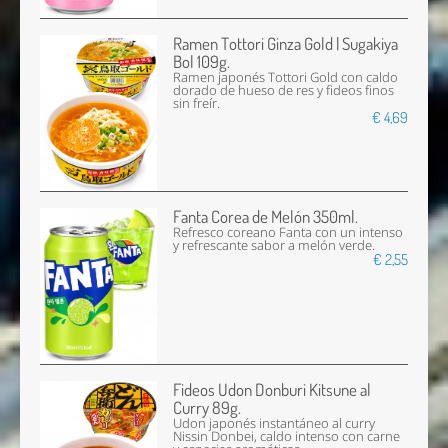
Ramen Tottori Ginza Gold | Sugakiya
Bol 109g.
Ramen japonés Tottori Gold con caldo
dorado de hueso de res y fideos finos
sin freír.
€ 4,69
Fanta Corea de Melón 350ml.
Refresco coreano Fanta con un intenso
y refrescante sabor a melón verde.
€ 2,55
Fideos Udon Donburi Kitsune al
Curry 89g.
Udon japonés instantáneo al curry
Nissin Donbei, caldo intenso con carne