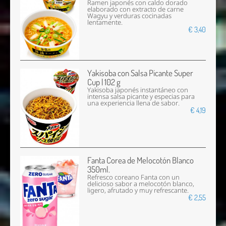
Ramen japonés con caldo dorado
elaborado con extracto de carne
Wagyu y verduras cocinadas
lentamente.
€ 3,40
Yakisoba con Salsa Picante Super
Cup | 102 g
Yakisoba japonés instantáneo con
intensa salsa picante y especias para
una experiencia llena de sabor.
€ 4,19
Fanta Corea de Melocotón Blanco
350ml.
Refresco coreano Fanta con un
delicioso sabor a melocotón blanco,
ligero, afrutado y muy refrescante.
€ 2,55