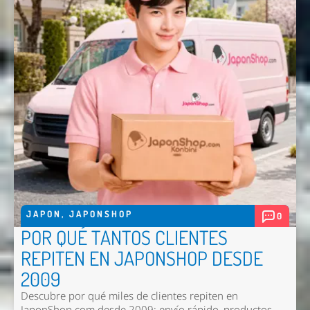
Nombre *
Email *
Comentario *
JAPON
,
JAPONSHOP
0
POR QUÉ TANTOS CLIENTES
Enviar
REPITEN EN JAPONSHOP DESDE
2009
Descubre por qué miles de clientes repiten en
JaponShop.com desde 2009: envío rápido, productos