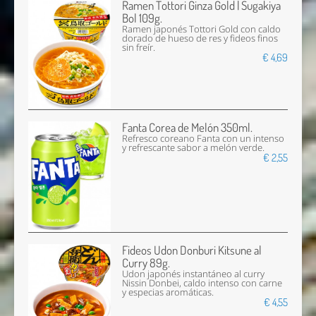
Ramen Tottori Ginza Gold | Sugakiya
Bol 109g.
Ramen japonés Tottori Gold con caldo
dorado de hueso de res y fideos finos
sin freír.
€ 4,69
Fanta Corea de Melón 350ml.
Refresco coreano Fanta con un intenso
y refrescante sabor a melón verde.
€ 2,55
Fideos Udon Donburi Kitsune al
Curry 89g.
Udon japonés instantáneo al curry
Nissin Donbei, caldo intenso con carne
y especias aromáticas.
€ 4,55