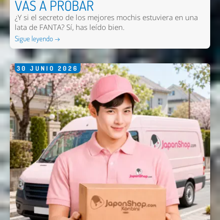
VAS A PROBAR
Nombre *
¿Y si el secreto de los mejores mochis estuviera en una
lata de FANTA? Sí, has leído bien.
Email *
Sigue leyendo →
Comentario *
30
JUNIO
2026
Enviar