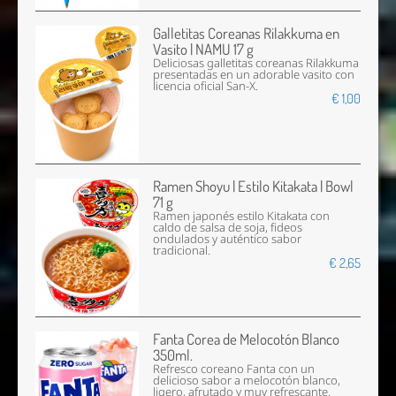
Galletitas Coreanas Rilakkuma en
Vasito | NAMU 17 g
Deliciosas galletitas coreanas Rilakkuma
presentadas en un adorable vasito con
licencia oficial San-X.
€ 1,00
Ramen Shoyu | Estilo Kitakata | Bowl
71 g
Ramen japonés estilo Kitakata con
caldo de salsa de soja, fideos
ondulados y auténtico sabor
tradicional.
€ 2,65
Fanta Corea de Melocotón Blanco
350ml.
Refresco coreano Fanta con un
delicioso sabor a melocotón blanco,
ligero, afrutado y muy refrescante.