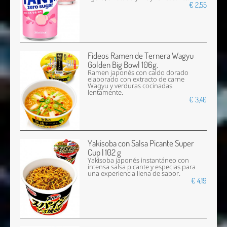
€ 2,55
Fideos Ramen de Ternera Wagyu
Golden Big Bowl 106g.
Ramen japonés con caldo dorado
elaborado con extracto de carne
Wagyu y verduras cocinadas
lentamente.
€ 3,40
Yakisoba con Salsa Picante Super
Cup | 102 g
Yakisoba japonés instantáneo con
intensa salsa picante y especias para
una experiencia llena de sabor.
€ 4,19