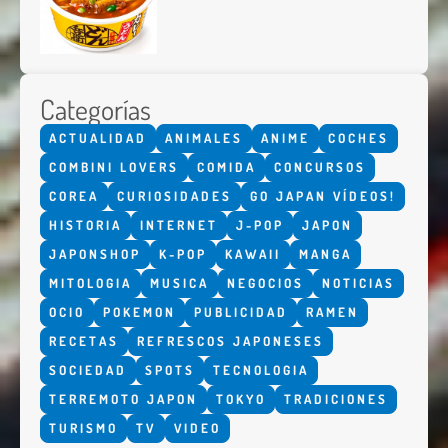
Categorías
ACTUALIDAD
ANIMALES
ANIME
COCHES
COMBINI LOVERS
COMIDA
CONCURSOS
COREA
CURIOSIDADES
GO JAPAN VÍDEOS!
HISTORIA
INTERNET
J-POP
JAPON
JAPONSHOP
K-POP
KAWAII
MANGA
MITOLOGIA
MUSICA
NEGOCIOS
NOTICIAS
OCIO
POKEMON
PUBLICIDAD
RAMEN
RECETAS
REFRESCOS JAPONESES
SOCIEDAD
SPOTS
TECNOLOGIA
TERREMOTO JAPON
TOKYO
TRADICIONES
TURISMO
TV
VIDEO