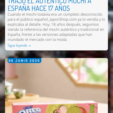
TRAJO EL AUTÉNTICO MOCHI A
ESPAÑA HACE 17 AÑOS
Cuando el mochi todavía era un completo desconocido
para el público español, JaponShop.com ya lo vendía y lo
explicaba al detalle. Hoy, 18 años después, seguimos
siendo la referencia del mochi auténtico y tradicional en
España, frente a las versiones adaptadas que han
inundado el mercado con la moda.
Sigue leyendo →
08
JUNIO
2026