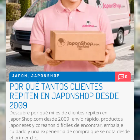
JAPON
,
JAPONSHOP
0
POR QUÉ TANTOS CLIENTES
REPITEN EN JAPONSHOP DESDE
2009
Descubre por qué miles de clientes repiten en
JaponShop.com desde 2009: envío rápido, productos
japoneses y coreanos difíciles de encontrar, embalaje
cuidado y una experiencia de compra que se nota desde
el primer clic.