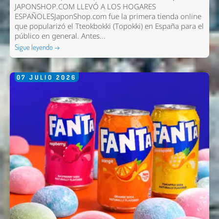
JAPONSHOP.COM LLEVÓ A LOS HOGARES
ESPAÑOLESJaponShop.com fue la primera tienda online
que popularizó el Tteokbokki (Topokki) en España para el
público en general. Antes...
Sigue leyendo →
07
JULIO
2026