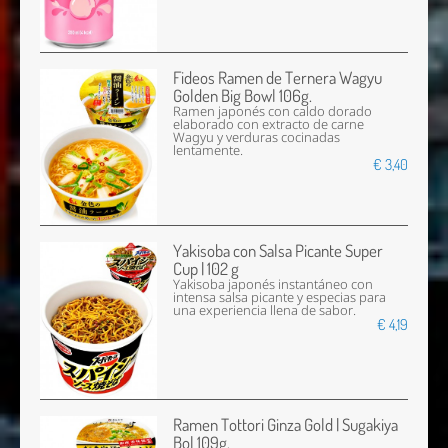
Fideos Ramen de Ternera Wagyu
Golden Big Bowl 106g.
Ramen japonés con caldo dorado
elaborado con extracto de carne
Wagyu y verduras cocinadas
lentamente.
€ 3,40
Yakisoba con Salsa Picante Super
Cup | 102 g
Yakisoba japonés instantáneo con
intensa salsa picante y especias para
una experiencia llena de sabor.
€ 4,19
Ramen Tottori Ginza Gold | Sugakiya
Bol 109g.