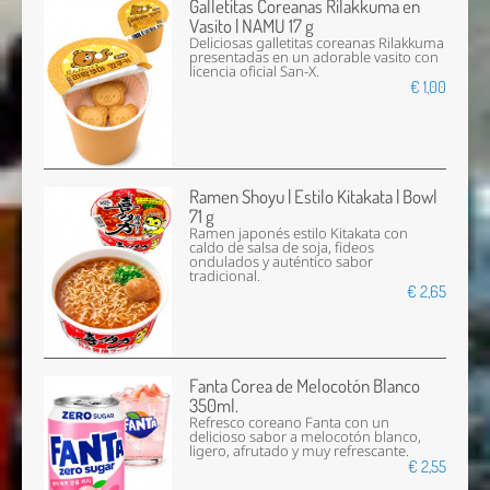
Galletitas Coreanas Rilakkuma en
Vasito | NAMU 17 g
Deliciosas galletitas coreanas Rilakkuma
presentadas en un adorable vasito con
licencia oficial San-X.
€ 1,00
Ramen Shoyu | Estilo Kitakata | Bowl
71 g
Ramen japonés estilo Kitakata con
caldo de salsa de soja, fideos
ondulados y auténtico sabor
tradicional.
€ 2,65
Fanta Corea de Melocotón Blanco
350ml.
Refresco coreano Fanta con un
delicioso sabor a melocotón blanco,
ligero, afrutado y muy refrescante.
€ 2,55