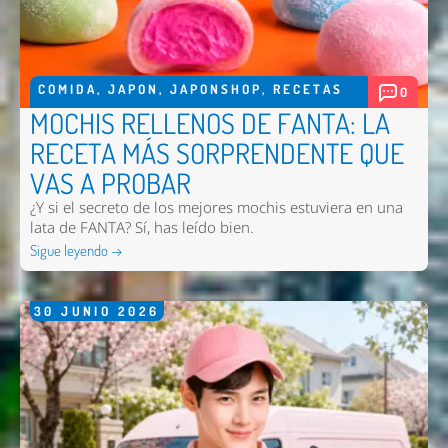
COMIDA
,
JAPON
,
JAPONSHOP
,
RECETAS
0
MOCHIS RELLENOS DE FANTA: LA
RECETA MÁS SORPRENDENTE QUE
VAS A PROBAR
¿Y si el secreto de los mejores mochis estuviera en una
lata de FANTA? Sí, has leído bien.
Sigue leyendo →
30
JUNIO
2026