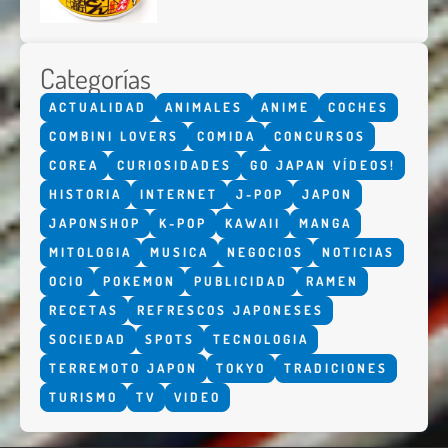
Categorías
ACTUALIDAD
ANIMALES
ANIME
COCHES
COMBINI LOVERS
COMIDA
CONCURSOS
COREA
CURIOSIDADES
GO JAPAN VÍDEOS!
HISTORIA
INTERNET
J-POP
JAPON
JAPONSHOP
K-POP
KAWAII
MANGA
MITOLOGIA
MUSICA
NEGOCIOS
NOTICIAS
OCIO
POKEMON
PUBLICIDAD
RAMEN
RECETAS
REFRESCOS JAPONESES
SOCIEDAD
SPOTS
TECNOLOGIA
TERREMOTO JAPON
TOKYO
TRADICIONES
TURISMO
TV
VIDEO