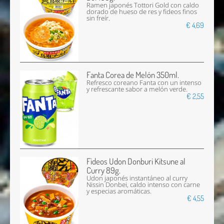
Ramen japonés Tottori Gold con caldo
dorado de hueso de res y fideos finos
sin freír.
€ 4,69
Fanta Corea de Melón 350ml.
Refresco coreano Fanta con un intenso
y refrescante sabor a melón verde.
€ 2,55
Fideos Udon Donburi Kitsune al
Curry 89g.
Udon japonés instantáneo al curry
Nissin Donbei, caldo intenso con carne
y especias aromáticas.
€ 4,55