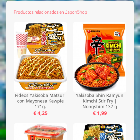
Productos relacionados en JaponShop
Fideos Yakisoba Matsuri
Yakisoba Shin Ramyun
con Mayonesa Kewpie
Kimchi Stir Fry |
171g.
Nongshim 137 g
€ 4,25
€ 1,99