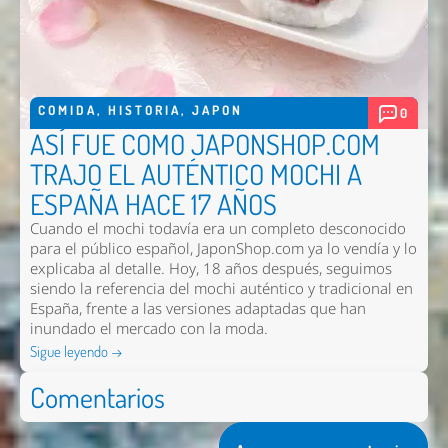
COMIDA
,
HISTORIA
,
JAPON
0
ASÍ FUE COMO JAPONSHOP.COM
TRAJO EL AUTÉNTICO MOCHI A
ESPAÑA HACE 17 AÑOS
Cuando el mochi todavía era un completo desconocido
para el público español, JaponShop.com ya lo vendía y lo
explicaba al detalle. Hoy, 18 años después, seguimos
siendo la referencia del mochi auténtico y tradicional en
España, frente a las versiones adaptadas que han
inundado el mercado con la moda.
Sigue leyendo →
Comentarios