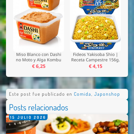
Miso Blanco con Dashi
Fideos Yakisoba Shio |
no Moto y Alga Kombu
Receta Campestre 156g.
€ 6,25
€ 4,15
Este post fue publicado en
Comida
,
Japonshop
Posts relacionados
15
JULIO
2026