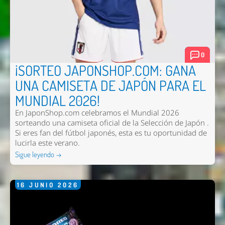
0
¡SORTEO JAPONSHOP.COM: GANA
UNA CAMISETA DE JAPÓN PARA EL
MUNDIAL 2026!
En JaponShop.com celebramos el Mundial 2026
sorteando una camiseta oficial de la Selección de Japón .
Si eres fan del fútbol japonés, esta es tu oportunidad de
lucirla este verano.
Sigue leyendo →
16
JUNIO
2026