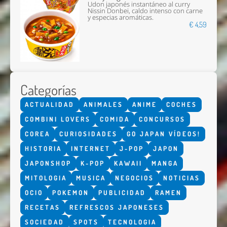
Udon japonés instantáneo al curry
Nissin Donbei, caldo intenso con carne
y especias aromáticas.
€ 4,59
Categorías
ACTUALIDAD
ANIMALES
ANIME
COCHES
COMBINI LOVERS
COMIDA
CONCURSOS
COREA
CURIOSIDADES
GO JAPAN VÍDEOS!
HISTORIA
INTERNET
J-POP
JAPON
JAPONSHOP
K-POP
KAWAII
MANGA
MITOLOGIA
MUSICA
NEGOCIOS
NOTICIAS
OCIO
POKEMON
PUBLICIDAD
RAMEN
RECETAS
REFRESCOS JAPONESES
SOCIEDAD
SPOTS
TECNOLOGIA