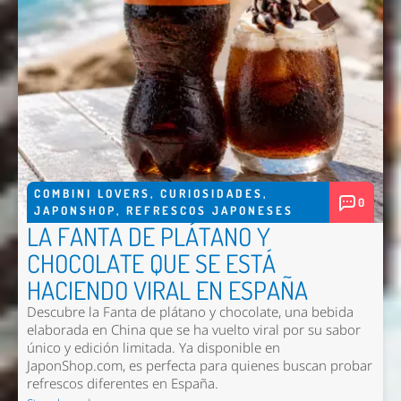
COMBINI LOVERS
,
CURIOSIDADES
,
0
JAPONSHOP
,
REFRESCOS JAPONESES
LA FANTA DE PLÁTANO Y
CHOCOLATE QUE SE ESTÁ
HACIENDO VIRAL EN ESPAÑA
Descubre la Fanta de plátano y chocolate, una bebida
elaborada en China que se ha vuelto viral por su sabor
único y edición limitada. Ya disponible en
JaponShop.com, es perfecta para quienes buscan probar
refrescos diferentes en España.