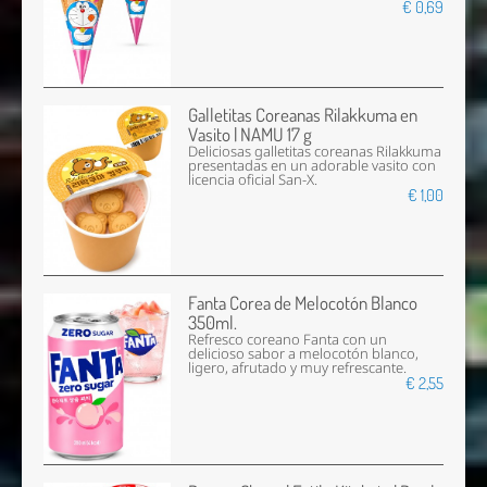
€ 0,69
Galletitas Coreanas Rilakkuma en
Vasito | NAMU 17 g
Deliciosas galletitas coreanas Rilakkuma
presentadas en un adorable vasito con
licencia oficial San-X.
€ 1,00
Fanta Corea de Melocotón Blanco
350ml.
Refresco coreano Fanta con un
delicioso sabor a melocotón blanco,
ligero, afrutado y muy refrescante.
€ 2,55