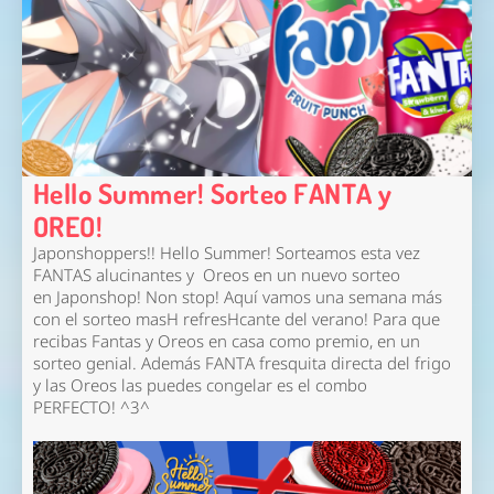
Hello Summer! Sorteo FANTA y
OREO!
Japonshoppers!! Hello Summer! Sorteamos esta vez
FANTAS alucinantes y Oreos en un nuevo sorteo
en Japonshop! Non stop! Aquí vamos una semana más
con el sorteo masH refresHcante del verano! Para que
recibas Fantas y Oreos en casa como premio, en un
sorteo genial. Además
FANTA fresquita directa del frigo
y las Oreos las puedes congelar es el combo
PERFECTO!
^3^