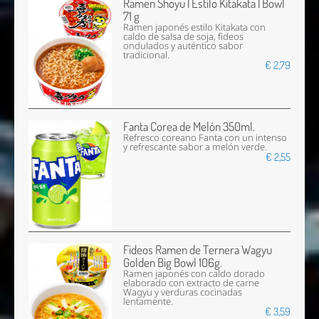
Ramen Shoyu | Estilo Kitakata | Bowl
71 g
Ramen japonés estilo Kitakata con
caldo de salsa de soja, fideos
ondulados y auténtico sabor
tradicional.
€ 2,79
Fanta Corea de Melón 350ml.
Refresco coreano Fanta con un intenso
y refrescante sabor a melón verde.
€ 2,55
Fideos Ramen de Ternera Wagyu
Golden Big Bowl 106g.
Ramen japonés con caldo dorado
elaborado con extracto de carne
Wagyu y verduras cocinadas
lentamente.
€ 3,59