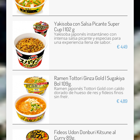
Yakisoba con Salsa Picante Super
Cup | 102 g
Yakisoba japonés instantáneo con
intensa salsa picante y especias para
una experiencia llena de sabor.
€ 4,49
Ramen Tottori Ginza Gold | Sugakiya
Bol 109g.
Ramen japonés Tottori Gold con caldo
dorado de hueso de res y fideos finos
sin freír.
€ 4,89
Fideos Udon Donburi Kitsune al
Curry 89g.