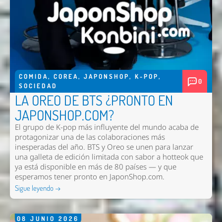
Enviar
COMIDA
,
COREA
,
JAPONSHOP
,
K-POP
,
0
SOCIEDAD
LA OREO DE BTS ¿PRONTO EN
JAPONSHOP.COM?
El grupo de K-pop más influyente del mundo acaba de
protagonizar una de las colaboraciones más
inesperadas del año. BTS y Oreo se unen para lanzar
una galleta de edición limitada con sabor a hotteok que
ya está disponible en más de 80 países — y que
esperamos tener pronto en
JaponShop.com
.
Sigue leyendo →
08
JUNIO
2026