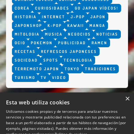
COREA
CURIOSIDADES
GO JAPAN VÍDEOS!
HISTORIA
INTERNET
J-POP
JAPON
JAPONSHOP
K-POP
KAWAII
MANGA
MITOLOGIA
MUSICA
NEGOCIOS
NOTICIAS
OCIO
POKEMON
PUBLICIDAD
RAMEN
RECETAS
REFRESCOS JAPONESES
SOCIEDAD
SPOTS
TECNOLOGIA
TERREMOTO JAPON
TOKYO
TRADICIONES
TURISMO
TV
VIDEO
×
Esta web utiliza cookies
Utilizamos cookies propias y de terceros para analizar nuestros
servicios y mostrarte publicidad relacionada con tus preferencias en
base a un perfil elaborado a partir de tus hábitos de navegación (por
QUIENES SOMOS
ejemplo, páginas visitadas). Puedes obtener más información y