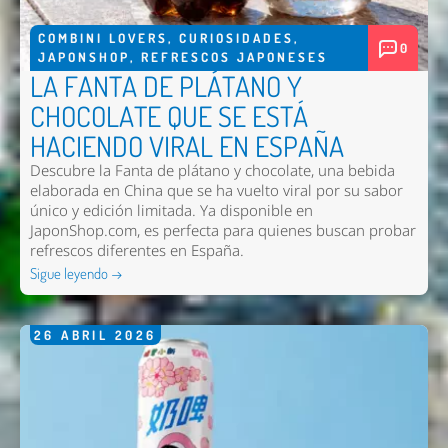
COMBINI LOVERS
,
CURIOSIDADES
,
0
JAPONSHOP
,
REFRESCOS JAPONESES
LA FANTA DE PLÁTANO Y
CHOCOLATE QUE SE ESTÁ
HACIENDO VIRAL EN ESPAÑA
Descubre la Fanta de plátano y chocolate, una bebida
elaborada en China que se ha vuelto viral por su sabor
único y edición limitada. Ya disponible en
JaponShop.com, es perfecta para quienes buscan probar
refrescos diferentes en España.
Sigue leyendo →
26
ABRIL
2026