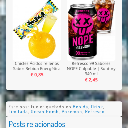
Chicles Ácidos rellenos
Refresco 99 Sabores
Sabor Bebida Energética
NOPE Culpable | Suntory
340 ml
€ 0,85
€ 2,45
Este post fue etiquetado en
Bebida
,
Drink
,
Limitada
,
Ocean Bomb
,
Pokemon
,
Refresco
Posts relacionados