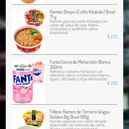
Ramen Shoyu | Estilo Kitakata | Bowl
71 g
Ramen japonés estilo Kitakata con
caldo de salsa de soja, fideos
ondulados y auténtico sabor
tradicional.
€ 2,75
Fanta Corea de Melocotón Blanco
350ml.
Refresco coreano Fanta con un
delicioso sabor a melocotón blanco,
ligero, afrutado y muy refrescante.
€ 2,55
Fideos Ramen de Ternera Wagyu
Golden Big Bowl 106g.
Ramen japonés con caldo dorado
elaborado con extracto de carne
Wagyu y verduras cocinadas