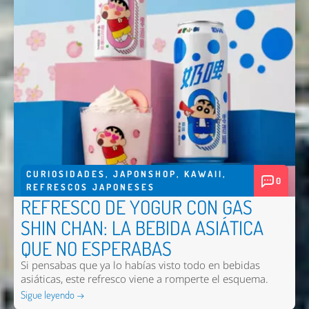
CURIOSIDADES
,
JAPONSHOP
,
KAWAII
,
0
REFRESCOS JAPONESES
REFRESCO DE YOGUR CON GAS
SHIN CHAN: LA BEBIDA ASIÁTICA
QUE NO ESPERABAS
Si pensabas que ya lo habías visto todo en bebidas
Nombre *
asiáticas, este refresco viene a romperte el esquema.
Email *
Sigue leyendo →