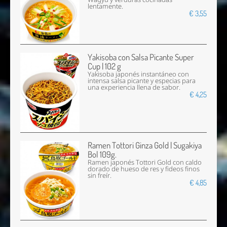
lentamente.
€ 3,55
Yakisoba con Salsa Picante Super
Cup | 102 g
Yakisoba japonés instantáneo con
intensa salsa picante y especias para
una experiencia llena de sabor.
€ 4,25
Ramen Tottori Ginza Gold | Sugakiya
Bol 109g.
Ramen japonés Tottori Gold con caldo
dorado de hueso de res y fideos finos
sin freír.
€ 4,85