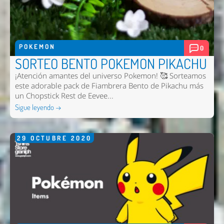
POKEMON
0
SORTEO BENTO POKEMON PIKACHU
¡Atención amantes del universo Pokemon! 🥰 Sorteamos
este adorable pack de Fiambrera Bento de Pikachu más
un Chopstick Rest de Eevee...
Sigue leyendo →
29
OCTUBRE
2020