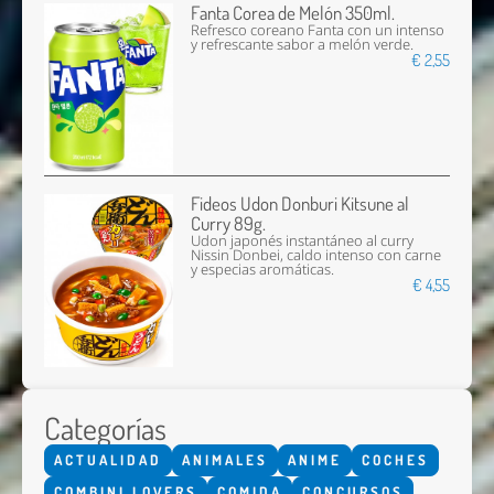
Fanta Corea de Melón 350ml.
Refresco coreano Fanta con un intenso
y refrescante sabor a melón verde.
€ 2,55
Fideos Udon Donburi Kitsune al
Curry 89g.
Udon japonés instantáneo al curry
Nissin Donbei, caldo intenso con carne
y especias aromáticas.
€ 4,55
Categorías
ACTUALIDAD
ANIMALES
ANIME
COCHES
COMBINI LOVERS
COMIDA
CONCURSOS