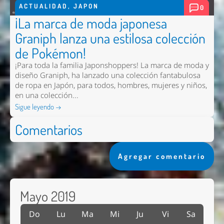
ACTUALIDAD
,
JAPON
0
¡La marca de moda japonesa
Graniph lanza una estilosa colección
de Pokémon!
¡Para toda la familia Japonshoppers! La marca de moda y
diseño Graniph, ha lanzado una colección fantabulosa
de ropa en Japón, para todos, hombres, mujeres y niños,
en una colección...
Sigue leyendo →
Comentarios
Agregar comentario
Mayo 2019
Do
Lu
Ma
Mi
Ju
Vi
Sa