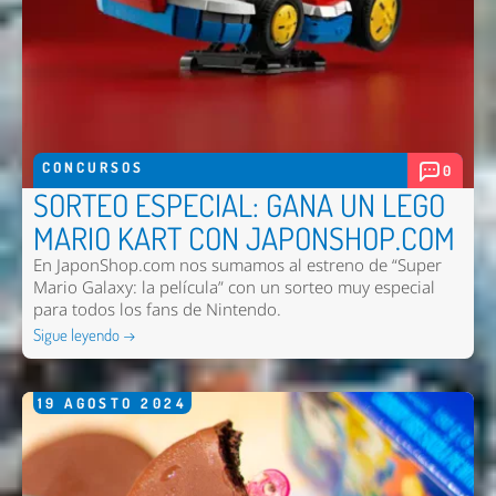
CONCURSOS
0
SORTEO ESPECIAL: GANA UN LEGO
MARIO KART CON JAPONSHOP.COM
En JaponShop.com nos sumamos al estreno de “Super
Mario Galaxy: la película” con un sorteo muy especial
para todos los fans de Nintendo.
Sigue leyendo →
19
AGOSTO
2024