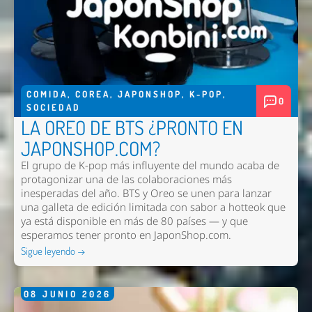
COMIDA
,
COREA
,
JAPONSHOP
,
K-POP
,
0
SOCIEDAD
LA OREO DE BTS ¿PRONTO EN
JAPONSHOP.COM?
El grupo de K-pop más influyente del mundo acaba de
protagonizar una de las colaboraciones más
inesperadas del año. BTS y Oreo se unen para lanzar
una galleta de edición limitada con sabor a hotteok que
ya está disponible en más de 80 países — y que
esperamos tener pronto en
JaponShop.com
.
Sigue leyendo →
08
JUNIO
2026