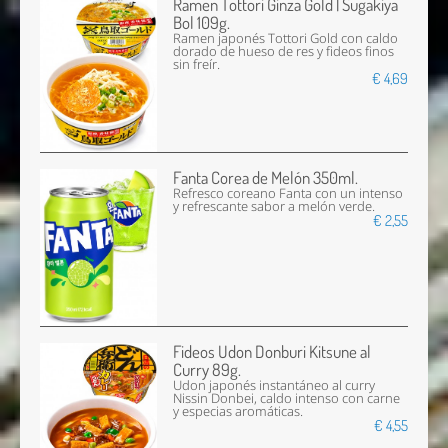
Ramen Tottori Ginza Gold | Sugakiya
Bol 109g.
Ramen japonés Tottori Gold con caldo
dorado de hueso de res y fideos finos
sin freír.
€ 4,69
Fanta Corea de Melón 350ml.
Refresco coreano Fanta con un intenso
y refrescante sabor a melón verde.
€ 2,55
Fideos Udon Donburi Kitsune al
Curry 89g.
Udon japonés instantáneo al curry
Nissin Donbei, caldo intenso con carne
y especias aromáticas.
€ 4,55