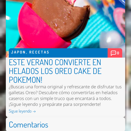
JAPON
,
RECETAS
0
ESTE VERANO CONVIERTE EN
HELADOS LOS OREO CAKE DE
POKEMON!
¿Buscas una forma original y refrescante de disfrutar tus
galletas Oreo? Descubre cómo convertirlas en helados
caseros con un simple truco que encantará a todos.
¡Sigue leyendo y prepárate para sorprenderte!
Sigue leyendo →
Comentarios