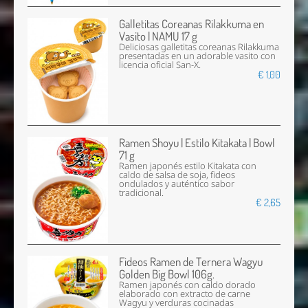
Galletitas Coreanas Rilakkuma en
Vasito | NAMU 17 g
Deliciosas galletitas coreanas Rilakkuma
presentadas en un adorable vasito con
licencia oficial San-X.
€ 1,00
Ramen Shoyu | Estilo Kitakata | Bowl
71 g
Ramen japonés estilo Kitakata con
caldo de salsa de soja, fideos
ondulados y auténtico sabor
tradicional.
€ 2,65
Fideos Ramen de Ternera Wagyu
Golden Big Bowl 106g.
Ramen japonés con caldo dorado
elaborado con extracto de carne
Wagyu y verduras cocinadas