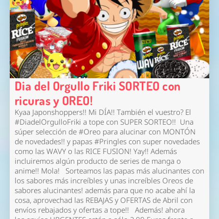
Dia del Orgullo Friki SORTEO con
ricuras y OREO!
Kyaa Japonshoppers!! Mi DÍA!! También el vuestro? El
#DiadelOrgulloFriki a tope con SUPER SORTEO!!
Una
súper selección de #Oreo para alucinar con MONTÓN
de novedades!! y papas #Pringles con super novedades
como las WAVY o las RICE FUSION! Yay!! Además
incluiremos algún producto de series de manga o
anime!! Mola!
Sorteamos las papas más alucinantes con
los sabores más increíbles y unas increíbles Oreos de
sabores alucinantes! además para que no acabe ahí la
cosa, aprovechad las REBAJAS y OFERTAS de Abril con
envíos rebajados y ofertas a tope!!
Además! ahora