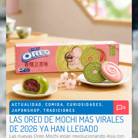
Nombre *
Email *
Comentario *
Enviar
ACTUALIDAD
,
COMIDA
,
CURIOSIDADES
,
0
JAPONSHOP
,
TRADICIONES
LAS OREO DE MOCHI MÁS VIRALES
DE 2026 YA HAN LLEGADO
Las nuevas
Oreo Mochi
están revolucionando Asia con