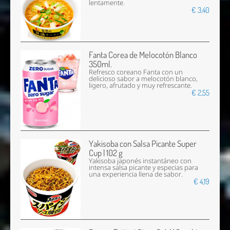
lentamente.
€ 3,40
Fanta Corea de Melocotón Blanco
350ml.
Refresco coreano Fanta con un
delicioso sabor a melocotón blanco,
ligero, afrutado y muy refrescante.
€ 2,55
Yakisoba con Salsa Picante Super
Cup | 102 g
Yakisoba japonés instantáneo con
intensa salsa picante y especias para
una experiencia llena de sabor.
€ 4,19