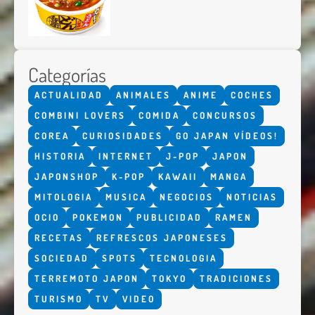
Categorías
ACTUALIDAD
ANIMALES
ANIME
COCHES
COMBINI LOVERS
COMIDA
CONCURSOS
COREA
CURIOSIDADES
GO JAPAN VÍDEOS!
HISTORIA
INTERNET
J-POP
JAPON
JAPONSHOP
K-POP
KAWAII
MANGA
MITOLOGIA
MUSICA
NEGOCIOS
NOTICIAS
OCIO
POKEMON
PUBLICIDAD
RAMEN
RECETAS
REFRESCOS JAPONESES
SOCIEDAD
SPOTS
TECNOLOGIA
TERREMOTO JAPON
TOKYO
TRADICIONES
TURISMO
TV
VIDEO