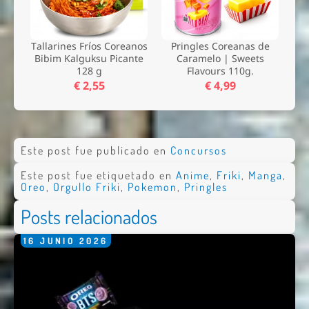
Tallarines Fríos Coreanos
Pringles Coreanas de
Bibim Kalguksu Picante
Caramelo | Sweets
128 g
Flavours 110g.
€ 2,55
€ 4,99
Este post fue publicado en
Concursos
Este post fue etiquetado en
Anime
,
Friki
,
Manga
,
Oreo
,
Orgullo Friki
,
Pokemon
,
Pringles
Posts relacionados
16
JUNIO
2026