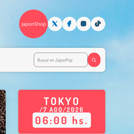
JaponShop
TOKYO
/
7
AGO
/
2026
06
:
00
hs.