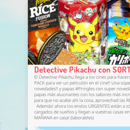
Detective Pikachu con SORT
El Detective Pikachu llega a los cines para hac
PACK para ver un peliculón en el cine!!
Una súpe
novedades!! y papas #Pringles con super noved
papas más alucinantes con los sabores más incr
para que no acabe ahí la cosa, aprovechad las R
Además! ahora los envíos URGENTES están a sól
cargados de sueños y llegan a vuestras casas en
MAÑANA en casa! (laborables)