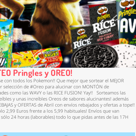
EO Pringles y OREO!
erse con todos los Pokemon!! Que mejor que sortear el MEJOR
r selección de #Oreo para alucinar con MONTÓN de
ades como las WAVY o las RICE FUSION! Yay!!
Sorteamos las
eíbles y unas increíbles Oreos de sabores alucinantes! además
EBAJAS y OFERTAS de Abril con envíos rebajados y ofertas a tope!!
o 2,99 Euros frente a los 5,99 habituales! Envíos que van
 sólo 24 horas (laborables) todo lo que pidas antes de las 17H