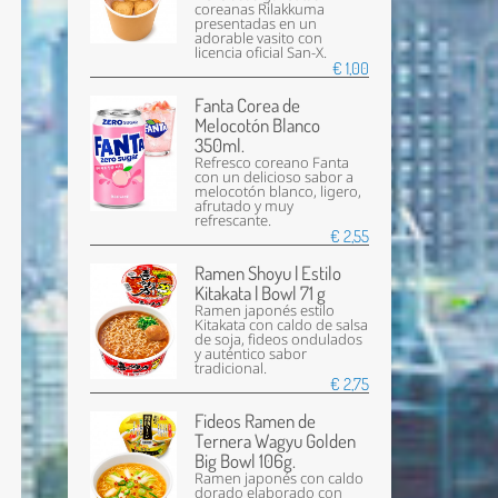
coreanas Rilakkuma
presentadas en un
adorable vasito con
licencia oficial San-X.
€ 1,00
Fanta Corea de
Melocotón Blanco
350ml.
Refresco coreano Fanta
con un delicioso sabor a
melocotón blanco, ligero,
afrutado y muy
refrescante.
€ 2,55
Ramen Shoyu | Estilo
Kitakata | Bowl 71 g
Ramen japonés estilo
Kitakata con caldo de salsa
de soja, fideos ondulados
y auténtico sabor
tradicional.
€ 2,75
Fideos Ramen de
Ternera Wagyu Golden
Big Bowl 106g.
Ramen japonés con caldo
dorado elaborado con