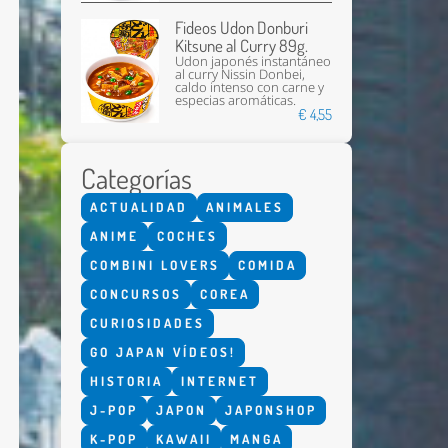
Fideos Udon Donburi
Kitsune al Curry 89g.
Udon japonés instantáneo
al curry Nissin Donbei,
caldo intenso con carne y
especias aromáticas.
€ 4,55
Categorías
Enviar
ACTUALIDAD
ANIMALES
ANIME
COCHES
COMBINI LOVERS
COMIDA
CONCURSOS
COREA
CURIOSIDADES
GO JAPAN VÍDEOS!
HISTORIA
INTERNET
J-POP
JAPON
JAPONSHOP
K-POP
KAWAII
MANGA