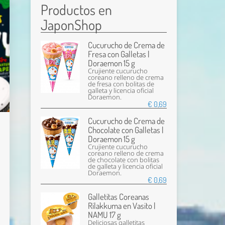
Productos en
JaponShop
Cucurucho de Crema de
Fresa con Galletas |
Doraemon 15 g
Crujiente cucurucho
coreano relleno de crema
de fresa con bolitas de
galleta y licencia oficial
Doraemon.
€ 0,69
Cucurucho de Crema de
Chocolate con Galletas |
Doraemon 15 g
Crujiente cucurucho
coreano relleno de crema
de chocolate con bolitas
de galleta y licencia oficial
Doraemon.
€ 0,69
Galletitas Coreanas
Rilakkuma en Vasito |
NAMU 17 g
Deliciosas galletitas