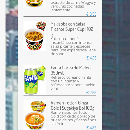
extracto de carne Wagyu y
verduras cocinadas
lentamente.
€ 3,55
Yakisoba con Salsa
Picante Super Cup | 102
g
Yakisoba japonés
instantáneo con intensa
salsa picante y especias
para una experiencia llena
de sabor.
€ 4,25
Fanta Corea de Melón
350ml.
Refresco coreano Fanta
con un intenso y
refrescante sabor a melón
verde.
€ 2,55
Ramen Tottori Ginza
Gold | Sugakiya Bol 109g.
Ramen japonés Tottori
Gold con caldo dorado de
hueso de res y fideos finos
sin freír.
€ 4,85