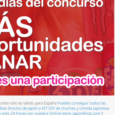
sorteo sólo es válido para España
Puedes conseguir todos las
 kitkat directos de Japón y KIT DIY de chuches y comida japonesa
an solo 24 horas con nuestra Online store, JaponShop.com
Y