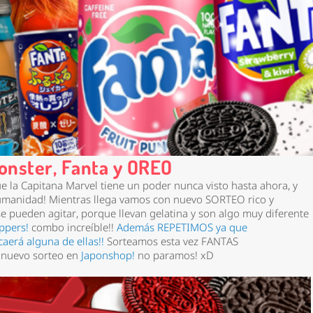
nster, Fanta y OREO
 la Capitana Marvel tiene un poder nunca visto hasta ahora, y
 humanidad! Mientras llega vamos con nuevo SORTEO rico y
e pueden agitar, porque llevan gelatina y son algo muy diferente
ppers!
combo increíble!!
Además REPETIMOS ya que
erá alguna de ellas!!
Sorteamos esta vez FANTAS
 nuevo sorteo en
Japonshop!
no paramos! xD