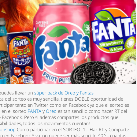
 puedes llevar un
súper pack de Oreo
y Fantas
a del sorteo es muy sencilla, tienes DOBLE oportunidad de
*
ticipar tanto en Twitter como en Facebook ya que el sorteo es
r en el sorteo
FANTA
y
Oreo
es tan sencillo como hacer RT del
t de Facebook. Pero si además compartes los productos que
ibilidades, todos los movimientos cuentan!
rio *
ponshop
Como participar en el SORTEO: 1.- Haz RT y Comparte
mo en Facebook Y ya, no puede ser más sencillo ^0^ - cuantas