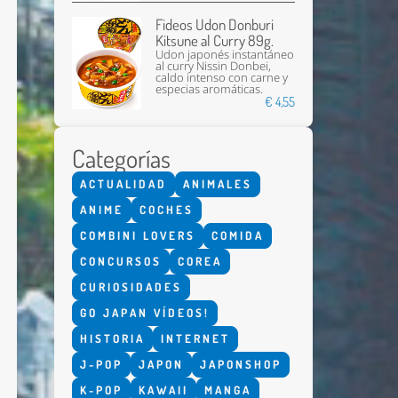
Fideos Udon Donburi
Kitsune al Curry 89g.
Udon japonés instantáneo
al curry Nissin Donbei,
caldo intenso con carne y
especias aromáticas.
€ 4,55
Categorías
Enviar
ACTUALIDAD
ANIMALES
ANIME
COCHES
COMBINI LOVERS
COMIDA
CONCURSOS
COREA
CURIOSIDADES
GO JAPAN VÍDEOS!
HISTORIA
INTERNET
J-POP
JAPON
JAPONSHOP
K-POP
KAWAII
MANGA