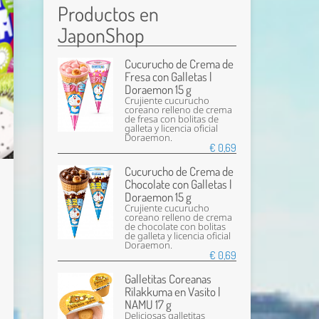
Productos en
JaponShop
Cucurucho de Crema de
Fresa con Galletas |
Doraemon 15 g
Crujiente cucurucho
coreano relleno de crema
de fresa con bolitas de
galleta y licencia oficial
Doraemon.
€ 0,69
Cucurucho de Crema de
Chocolate con Galletas |
Doraemon 15 g
Crujiente cucurucho
coreano relleno de crema
de chocolate con bolitas
de galleta y licencia oficial
Doraemon.
€ 0,69
Galletitas Coreanas
Rilakkuma en Vasito |
NAMU 17 g
Deliciosas galletitas