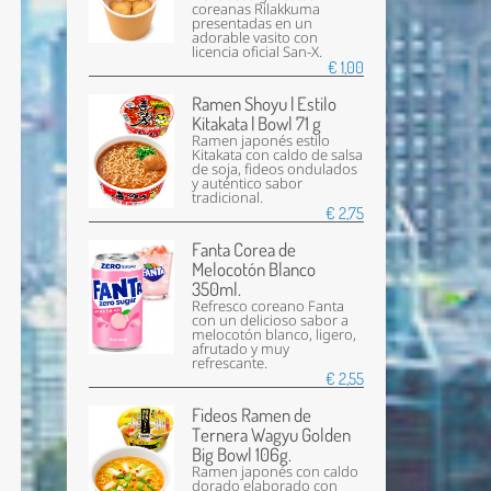
coreanas Rilakkuma
presentadas en un
adorable vasito con
licencia oficial San-X.
€ 1,00
Ramen Shoyu | Estilo
Kitakata | Bowl 71 g
Ramen japonés estilo
Kitakata con caldo de salsa
de soja, fideos ondulados
y auténtico sabor
tradicional.
€ 2,75
Fanta Corea de
Melocotón Blanco
350ml.
Refresco coreano Fanta
con un delicioso sabor a
melocotón blanco, ligero,
afrutado y muy
refrescante.
€ 2,55
Fideos Ramen de
Ternera Wagyu Golden
Big Bowl 106g.
Ramen japonés con caldo
dorado elaborado con