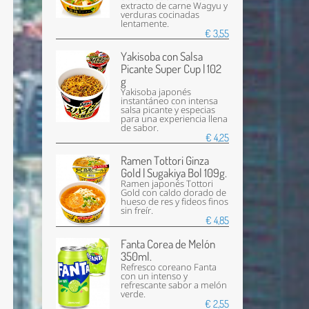
extracto de carne Wagyu y
verduras cocinadas
lentamente.
€ 3,55
Yakisoba con Salsa
Picante Super Cup | 102
g
Yakisoba japonés
instantáneo con intensa
salsa picante y especias
para una experiencia llena
de sabor.
€ 4,25
Ramen Tottori Ginza
Gold | Sugakiya Bol 109g.
Ramen japonés Tottori
Gold con caldo dorado de
hueso de res y fideos finos
sin freír.
€ 4,85
Fanta Corea de Melón
350ml.
Refresco coreano Fanta
con un intenso y
refrescante sabor a melón
verde.
€ 2,55