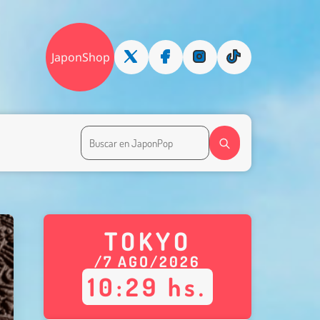
JaponShop
TOKYO
/
7
AGO
/
2026
10
:
29
hs.