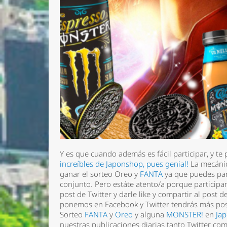
Y es que cuando además es fácil participar, y te
increíbles de Japonshop, pues genial!
La mecánic
Nombre 
ganar el sorteo Oreo y
FANTA
ya que puedes par
conjunto. Pero estáte atento/a porque participa
Email *
post de Twitter y darle like y compartir al pos
ponemos en Facebook y Twitter tendrás más pos
Comenta
Sorteo
FANTA
y
Oreo
y alguna
MONSTER!
en
Ja
nuestras publicaciones diarias tanto Twitter co