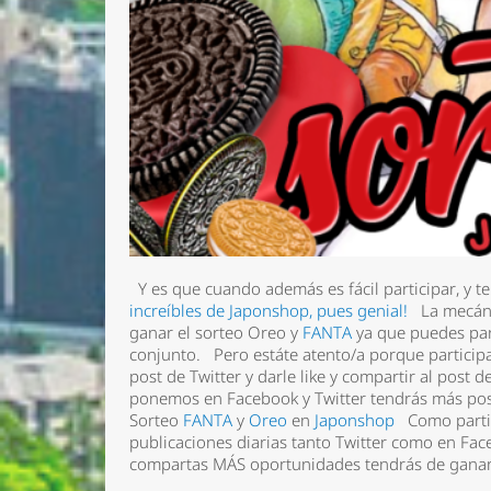
Y es que cuando además es fácil participar, y t
increíbles de Japonshop, pues genial!
La mecánic
ganar el sorteo Oreo y
FANTA
ya que puedes par
conjunto. Pero estáte atento/a porque particip
Nombre 
post de Twitter y darle like y compartir al pos
ponemos en Facebook y Twitter tendrás más pos
Email *
Sorteo
FANTA
y
Oreo
en
Japonshop
Como partic
publicaciones diarias tanto Twitter como en Fa
Comenta
compartas MÁS oportunidades tendrás de gana