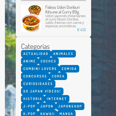
Fideos Udon Donburi
Kitsune al Curry 89g.
Udon japonés instantáneo
al curry Nissin Donbei,
caldo intenso con carne y
especias aromáticas.
€ 4,55
Categorías
Enviar
ACTUALIDAD
ANIMALES
ANIME
COCHES
COMBINI LOVERS
COMIDA
CONCURSOS
COREA
CURIOSIDADES
GO JAPAN VÍDEOS!
HISTORIA
INTERNET
J-POP
JAPON
JAPONSHOP
K-POP
KAWAII
MANGA