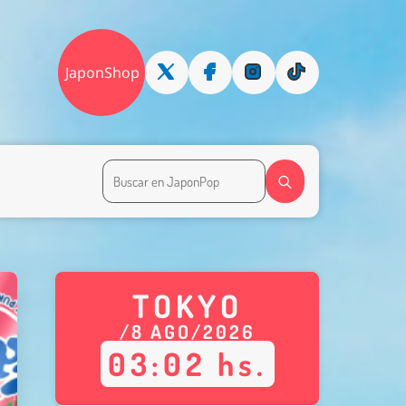
JaponShop
TOKYO
/
8
AGO
/
2026
03
:
02
hs.