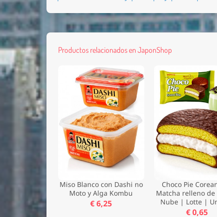
Productos relacionados en JaponShop
Miso Blanco con Dashi no
Choco Pie Corea
Moto y Alga Kombu
Matcha relleno de
Nube | Lotte | U
€ 6,25
€ 0,65