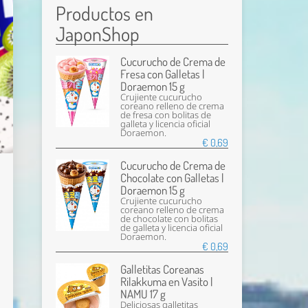
Productos en
JaponShop
Cucurucho de Crema de
Fresa con Galletas |
Doraemon 15 g
Crujiente cucurucho
coreano relleno de crema
de fresa con bolitas de
galleta y licencia oficial
Doraemon.
€ 0,69
Cucurucho de Crema de
Chocolate con Galletas |
Doraemon 15 g
Crujiente cucurucho
coreano relleno de crema
de chocolate con bolitas
de galleta y licencia oficial
Doraemon.
€ 0,69
Galletitas Coreanas
Rilakkuma en Vasito |
NAMU 17 g
Deliciosas galletitas