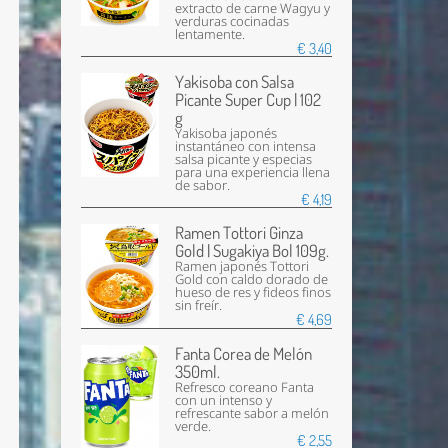
extracto de carne Wagyu y
verduras cocinadas
lentamente.
€ 3,40
Yakisoba con Salsa
Picante Super Cup | 102
g
Yakisoba japonés
instantáneo con intensa
salsa picante y especias
para una experiencia llena
de sabor.
€ 4,19
Ramen Tottori Ginza
Gold | Sugakiya Bol 109g.
Ramen japonés Tottori
Gold con caldo dorado de
hueso de res y fideos finos
sin freír.
€ 4,69
Fanta Corea de Melón
350ml.
Refresco coreano Fanta
con un intenso y
refrescante sabor a melón
verde.
€ 2,55