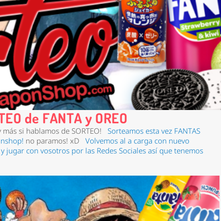
TEO de FANTA y OREO
 y más si hablamos de SORTEO!
Sorteamos esta vez FANTAS
onshop!
no paramos! xD
Volvemos al a carga con nuevo
y jugar con vosotros por las Redes Sociales así que tenemos