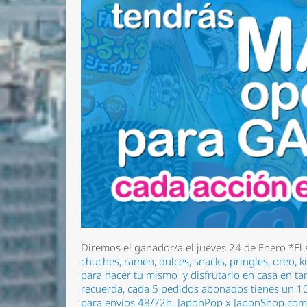
Diremos el ganador/a el jueves 24 de Enero
*El
chuches, ramen
, dulces, snacks, pringles, oreo,
para hacer tu mismo
y disfrutarlo en casa en t
recuerda, cada 5 pedidos abonados tienes un 10
para envios 48/72h.
JaponPop x JaponShop.co