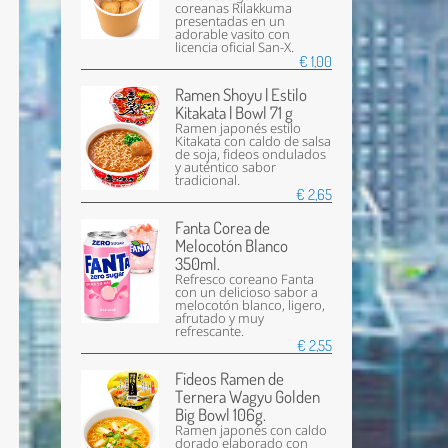
coreanas Rilakkuma
presentadas en un
adorable vasito con
licencia oficial San-X.
€ 1,00
Ramen Shoyu | Estilo
Kitakata | Bowl 71 g
Ramen japonés estilo
Kitakata con caldo de salsa
de soja, fideos ondulados
y auténtico sabor
tradicional.
€ 2,65
Fanta Corea de
Melocotón Blanco
350ml.
Refresco coreano Fanta
con un delicioso sabor a
melocotón blanco, ligero,
afrutado y muy
refrescante.
€ 2,55
Fideos Ramen de
Ternera Wagyu Golden
Big Bowl 106g.
Ramen japonés con caldo
dorado elaborado con