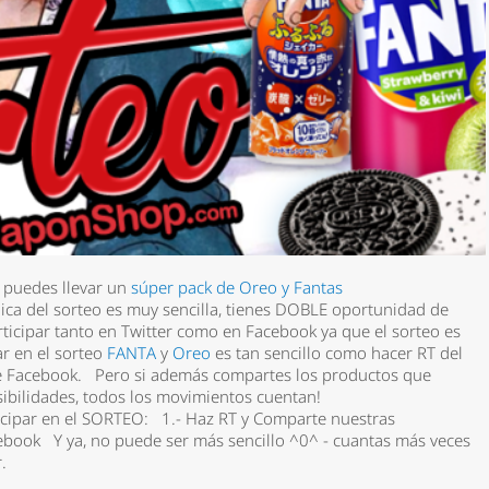
e puedes llevar un
súper pack de Oreo
y Fantas
a del sorteo es muy sencilla, tienes DOBLE oportunidad de
ticipar tanto en Twitter como en Facebook ya que el sorteo es
ar en el sorteo
FANTA
y
Oreo
es tan sencillo como hacer RT del
*
t de Facebook. Pero si además compartes los productos que
ibilidades, todos los movimientos cuentan!
ipar en el SORTEO: 1.- Haz RT y Comparte nuestras
cebook Y ya, no puede ser más sencillo ^0^ - cuantas más veces
rio *
r.