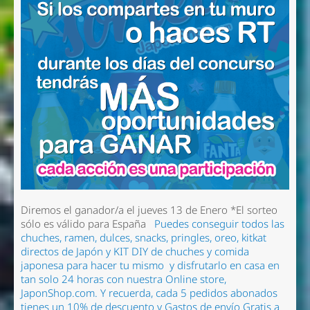
Diremos el ganador/a el jueves 13 de Enero
*El sorteo
sólo es válido para España
Puedes conseguir todos las
chuches, ramen
, dulces, snacks, pringles, oreo, kitkat
directos de Japón y KIT DIY de chuches y comida
japonesa para hacer tu mismo
y disfrutarlo en casa en
tan solo 24 horas con nuestra Online store,
JaponShop.com.
Y recuerda, cada 5 pedidos abonados
tienes un 10% de descuento y Gastos de envío Gratis a