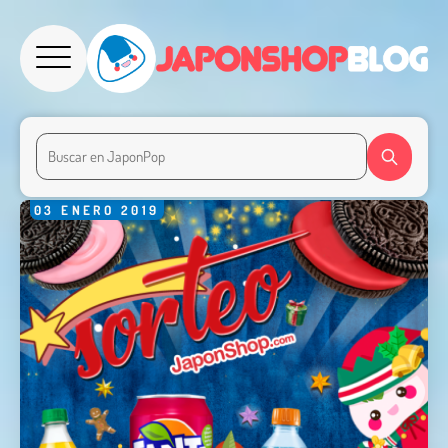
03
ENERO
2019