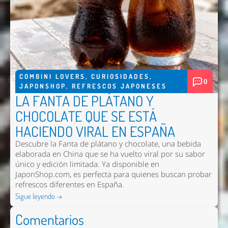
COMBINI LOVERS
,
CURIOSIDADES
,
0
JAPONSHOP
,
REFRESCOS JAPONESES
LA FANTA DE PLÁTANO Y
CHOCOLATE QUE SE ESTÁ
HACIENDO VIRAL EN ESPAÑA
Descubre la Fanta de plátano y chocolate, una bebida
elaborada en China que se ha vuelto viral por su sabor
único y edición limitada. Ya disponible en
JaponShop.com, es perfecta para quienes buscan probar
refrescos diferentes en España.
Sigue leyendo →
Comentarios