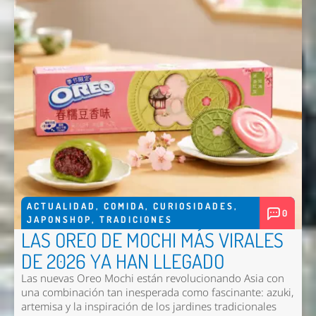
ACTUALIDAD
,
COMIDA
,
CURIOSIDADES
,
0
JAPONSHOP
,
TRADICIONES
LAS OREO DE MOCHI MÁS VIRALES
DE 2026 YA HAN LLEGADO
Las nuevas
Oreo Mochi
están revolucionando Asia con
una combinación tan inesperada como fascinante: azuki,
artemisa y la inspiración de los jardines tradicionales