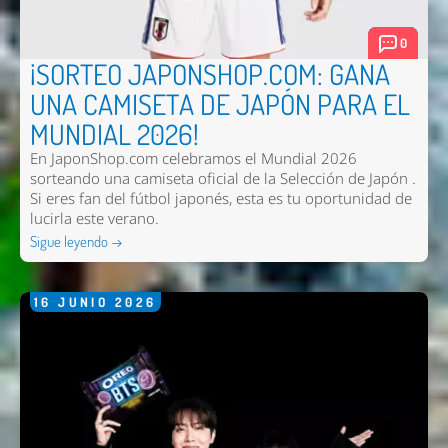
0
¡SORTEO JAPONSHOP.COM: GANA
UNA CAMISETA DE JAPÓN PARA EL
MUNDIAL 2026!
En JaponShop.com celebramos el Mundial 2026
sorteando una camiseta oficial de la Selección de Japón .
Si eres fan del fútbol japonés, esta es tu oportunidad de
lucirla este verano.
Sigue leyendo →
16
JUNIO
2026