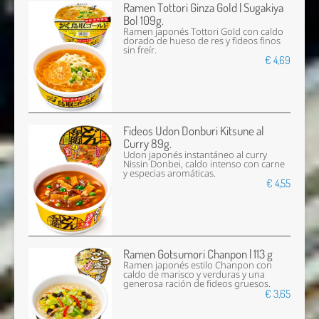
Ramen Tottori Ginza Gold | Sugakiya
Bol 109g.
Ramen japonés Tottori Gold con caldo
dorado de hueso de res y fideos finos
sin freír.
€ 4,69
Fideos Udon Donburi Kitsune al
Curry 89g.
Udon japonés instantáneo al curry
Nissin Donbei, caldo intenso con carne
y especias aromáticas.
€ 4,55
Ramen Gotsumori Chanpon | 113 g
Ramen japonés estilo Chanpon con
caldo de marisco y verduras y una
generosa ración de fideos gruesos.
€ 3,65