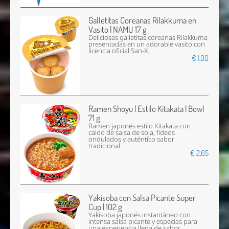
Galletitas Coreanas Rilakkuma en
Vasito | NAMU 17 g
Deliciosas galletitas coreanas Rilakkuma
presentadas en un adorable vasito con
licencia oficial San-X.
€ 1,00
Ramen Shoyu | Estilo Kitakata | Bowl
71 g
Ramen japonés estilo Kitakata con
caldo de salsa de soja, fideos
ondulados y auténtico sabor
tradicional.
€ 2,65
Yakisoba con Salsa Picante Super
Cup | 102 g
Yakisoba japonés instantáneo con
intensa salsa picante y especias para
una experiencia llena de sabor.