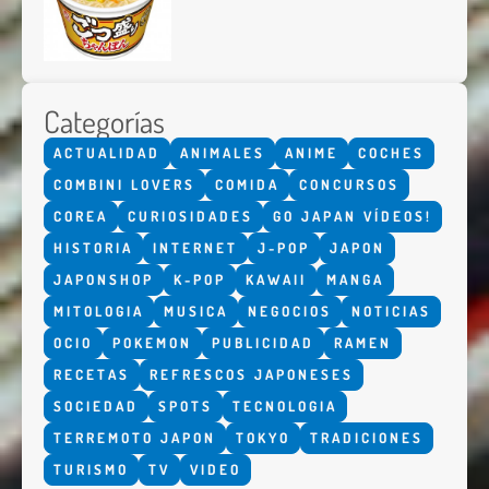
Categorías
ACTUALIDAD
ANIMALES
ANIME
COCHES
COMBINI LOVERS
COMIDA
CONCURSOS
COREA
CURIOSIDADES
GO JAPAN VÍDEOS!
HISTORIA
INTERNET
J-POP
JAPON
JAPONSHOP
K-POP
KAWAII
MANGA
MITOLOGIA
MUSICA
NEGOCIOS
NOTICIAS
OCIO
POKEMON
PUBLICIDAD
RAMEN
RECETAS
REFRESCOS JAPONESES
SOCIEDAD
SPOTS
TECNOLOGIA
TERREMOTO JAPON
TOKYO
TRADICIONES
TURISMO
TV
VIDEO