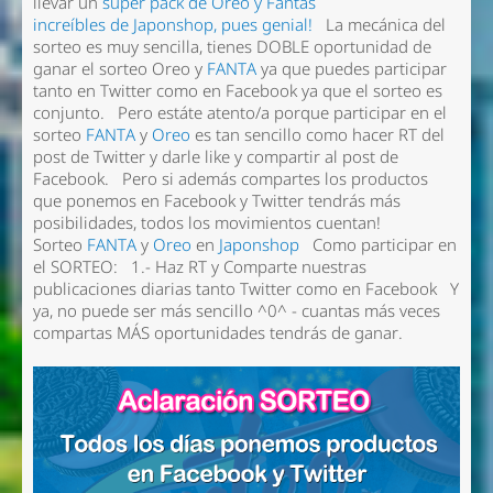
llevar un
súper pack de Oreo
y Fantas
increíbles de Japonshop, pues genial!
La mecánica del
sorteo es muy sencilla, tienes DOBLE oportunidad de
ganar el sorteo Oreo y
FANTA
ya que puedes participar
tanto en Twitter como en Facebook ya que el sorteo es
conjunto. Pero estáte atento/a porque participar en el
sorteo
FANTA
y
Oreo
es tan sencillo como hacer RT del
post de Twitter y darle like y compartir al post de
Facebook. Pero si además compartes los productos
que ponemos en Facebook y Twitter tendrás más
posibilidades, todos los movimientos cuentan!
Sorteo
FANTA
y
Oreo
en
Japonshop
Como participar en
el SORTEO: 1.- Haz RT y Comparte nuestras
publicaciones diarias tanto Twitter como en Facebook Y
ya, no puede ser más sencillo ^0^ - cuantas más veces
compartas MÁS oportunidades tendrás de ganar.