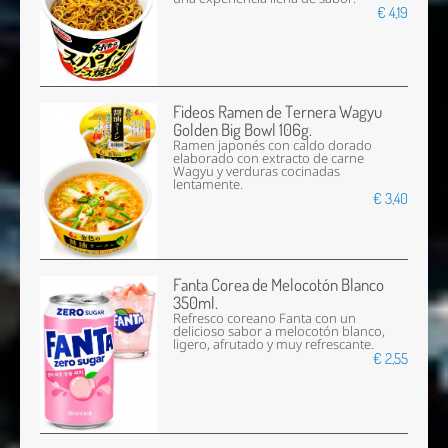
€ 4,19
Fideos Ramen de Ternera Wagyu
Golden Big Bowl 106g.
Ramen japonés con caldo dorado
elaborado con extracto de carne
Wagyu y verduras cocinadas
lentamente.
€ 3,40
Fanta Corea de Melocotón Blanco
350ml.
Refresco coreano Fanta con un
delicioso sabor a melocotón blanco,
ligero, afrutado y muy refrescante.
€ 2,55