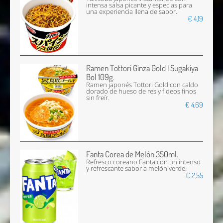
intensa salsa picante y especias para
una experiencia llena de sabor.
€ 4,19
Ramen Tottori Ginza Gold | Sugakiya
Bol 109g.
Ramen japonés Tottori Gold con caldo
dorado de hueso de res y fideos finos
sin freír.
€ 4,69
Fanta Corea de Melón 350ml.
Refresco coreano Fanta con un intenso
y refrescante sabor a melón verde.
€ 2,55