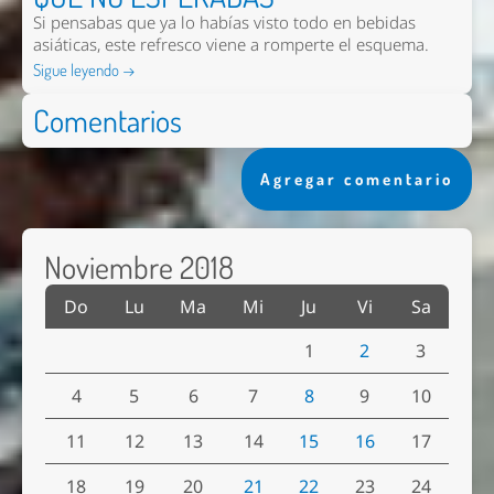
Si pensabas que ya lo habías visto todo en bebidas
asiáticas, este refresco viene a romperte el esquema.
Sigue leyendo →
Comentarios
Agregar comentario
Noviembre 2018
Do
Lu
Ma
Mi
Ju
Vi
Sa
1
2
3
4
5
6
7
8
9
10
11
12
13
14
15
16
17
18
19
20
21
22
23
24