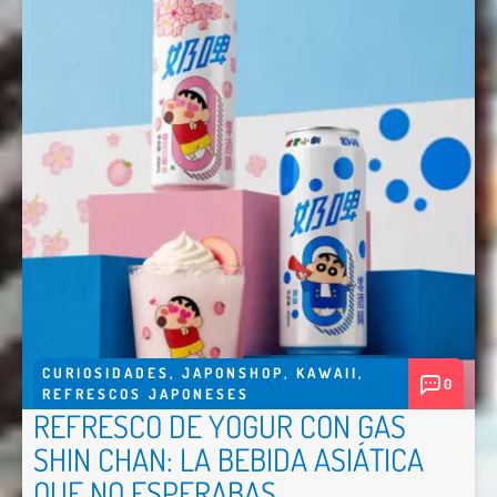
CURIOSIDADES
,
JAPONSHOP
,
KAWAII
,
0
REFRESCOS JAPONESES
REFRESCO DE YOGUR CON GAS
SHIN CHAN: LA BEBIDA ASIÁTICA
QUE NO ESPERABAS