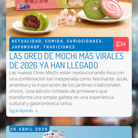
ACTUALIDAD
,
COMIDA
,
CURIOSIDADES
,
0
JAPONSHOP
,
TRADICIONES
LAS OREO DE MOCHI MÁS VIRALES
DE 2026 YA HAN LLEGADO
Las nuevas
Oreo Mochi
están revolucionando Asia con
una combinación tan inesperada como fascinante: azuki,
artemisa y la inspiración de los jardines tradicionales
chinos. Una edición limitada de primavera que
transforma una simple galleta en una experiencia
cultural y gastronómica única.
Sigue leyendo →
26
ABRIL
2026