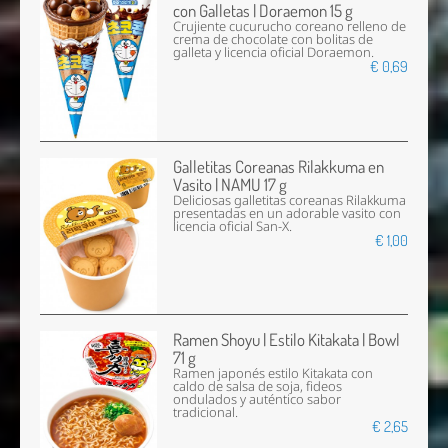
con Galletas | Doraemon 15 g
Crujiente cucurucho coreano relleno de
crema de chocolate con bolitas de
galleta y licencia oficial Doraemon.
€ 0,69
Galletitas Coreanas Rilakkuma en
Vasito | NAMU 17 g
Deliciosas galletitas coreanas Rilakkuma
presentadas en un adorable vasito con
licencia oficial San-X.
€ 1,00
Ramen Shoyu | Estilo Kitakata | Bowl
71 g
Ramen japonés estilo Kitakata con
caldo de salsa de soja, fideos
ondulados y auténtico sabor
tradicional.
€ 2,65