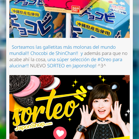
Sorteamos las galletitas más molonas del mundo
mundial!! Chocobi de ShinChan!!
y
además para que no
acabe ahí la cosa,
una súper selección de #Oreo para
alucinar!!
NUEVO
SORTEO en Japonshop!
^3^