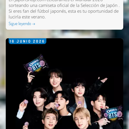
sorteando una camiseta oficial de la Selección de Japón .
Si eres fan del fútbol japonés, esta es tu oportunidad de
lucirla este verano.
Sigue leyendo →
16
JUNIO
2026
Nombre *
Email *
Comentario *