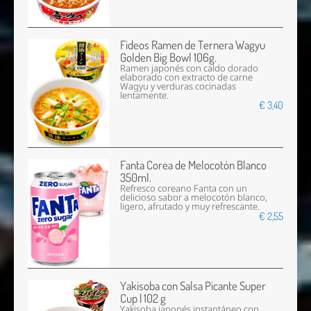
Fideos Ramen de Ternera Wagyu
Golden Big Bowl 106g.
Ramen japonés con caldo dorado
elaborado con extracto de carne
Wagyu y verduras cocinadas
lentamente.
€ 3,40
Fanta Corea de Melocotón Blanco
350ml.
Refresco coreano Fanta con un
delicioso sabor a melocotón blanco,
ligero, afrutado y muy refrescante.
€ 2,55
Yakisoba con Salsa Picante Super
Cup | 102 g
Yakisoba japonés instantáneo con