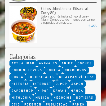
Fideos Udon Donburi Kitsune al
Curry 89g.
Udon japonés instantáneo al curry
Nissin Donbei, caldo intenso con carne
y especias aromáticas.
€ 4,55
Categorías
ACTUALIDAD
ANIMALES
ANIME
COCHES
COMBINI LOVERS
COMIDA
CONCURSOS
COREA
CURIOSIDADES
GO JAPAN VÍDEOS!
HISTORIA
INTERNET
J-POP
JAPON
JAPONSHOP
K-POP
KAWAII
MANGA
MITOLOGIA
MUSICA
NEGOCIOS
NOTICIAS
OCIO
POKEMON
PUBLICIDAD
RAMEN