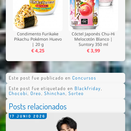
Condimento Furikake
Cóctel Japonés Chu-Hi
Pikachu Pokémon Huevo
Melocotón Blanco |
| 20 g
Suntory 350 ml
€ 4,25
€ 3,99
Este post fue publicado en
Concursos
Este post fue etiquetado en
Blackfriday
,
Chocobi
,
Oreo
,
Shinchan
,
Sorteo
Posts relacionados
17
JUNIO
2026