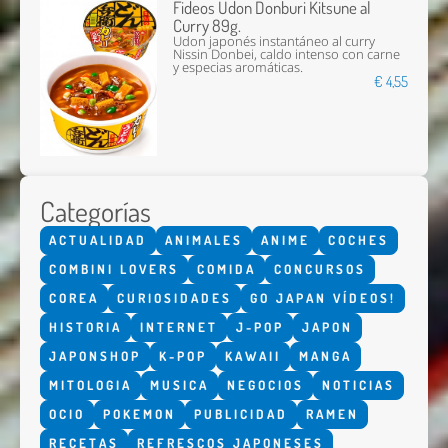
Fideos Udon Donburi Kitsune al
Curry 89g.
Udon japonés instantáneo al curry
Nissin Donbei, caldo intenso con carne
y especias aromáticas.
€ 4,55
Categorías
ACTUALIDAD
ANIMALES
ANIME
COCHES
COMBINI LOVERS
COMIDA
CONCURSOS
COREA
CURIOSIDADES
GO JAPAN VÍDEOS!
HISTORIA
INTERNET
J-POP
JAPON
JAPONSHOP
K-POP
KAWAII
MANGA
MITOLOGIA
MUSICA
NEGOCIOS
NOTICIAS
OCIO
POKEMON
PUBLICIDAD
RAMEN
RECETAS
REFRESCOS JAPONESES