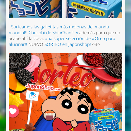
Sorteamos las galletitas más molonas del mundo
mundial!! Chocobi de ShinChan!!
y
además para que no
acabe ahí la cosa,
una súper selección de #Oreo para
alucinar!!
NUEVO
SORTEO en Japonshop!
^3^