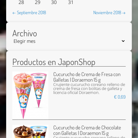
28
29
30
31
← Septiembre 2018
Noviembre 2018 →
Archivo
Productos en JaponShop
Cucurucho de Crema de Fresa con
Galletas | Doraemon 15 g
Crujiente cucurucho coreano relleno de
crema de fresa con bolitas de galleta y
licencia oficial Doraemon.
€ 0,69
Cucurucho de Crema de Chocolate
con Galletas | Doraemon 15 g
Crujiente cucurucho coreano relleno de