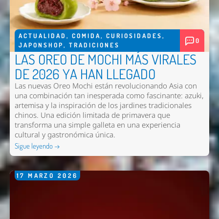
ACTUALIDAD
,
COMIDA
,
CURIOSIDADES
,
0
JAPONSHOP
,
TRADICIONES
LAS OREO DE MOCHI MÁS VIRALES
DE 2026 YA HAN LLEGADO
Las nuevas
Oreo Mochi
están revolucionando Asia con
una combinación tan inesperada como fascinante: azuki,
artemisa y la inspiración de los jardines tradicionales
chinos. Una edición limitada de primavera que
transforma una simple galleta en una experiencia
cultural y gastronómica única.
Sigue leyendo →
17
MARZO
2026