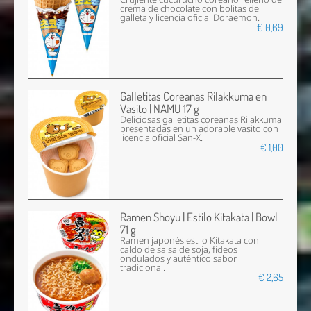
crema de chocolate con bolitas de
galleta y licencia oficial Doraemon.
€ 0,69
Galletitas Coreanas Rilakkuma en
Vasito | NAMU 17 g
Deliciosas galletitas coreanas Rilakkuma
presentadas en un adorable vasito con
licencia oficial San-X.
€ 1,00
Ramen Shoyu | Estilo Kitakata | Bowl
71 g
Ramen japonés estilo Kitakata con
caldo de salsa de soja, fideos
ondulados y auténtico sabor
tradicional.
€ 2,65