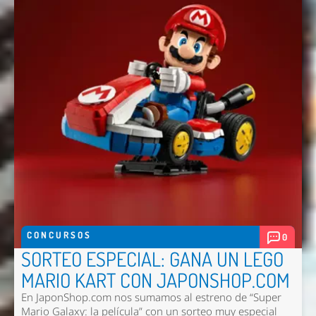
CONCURSOS
0
SORTEO ESPECIAL: GANA UN LEGO
MARIO KART CON JAPONSHOP.COM
En JaponShop.com nos sumamos al estreno de “Super
Mario Galaxy: la película” con un sorteo muy especial