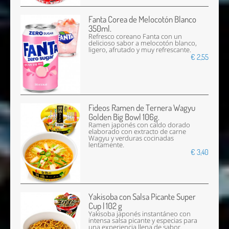
Fanta Corea de Melocotón Blanco
350ml.
Refresco coreano Fanta con un
delicioso sabor a melocotón blanco,
ligero, afrutado y muy refrescante.
€ 2,55
Fideos Ramen de Ternera Wagyu
Golden Big Bowl 106g.
Ramen japonés con caldo dorado
elaborado con extracto de carne
Wagyu y verduras cocinadas
lentamente.
€ 3,40
Yakisoba con Salsa Picante Super
Cup | 102 g
Yakisoba japonés instantáneo con
intensa salsa picante y especias para
una experiencia llena de sabor.