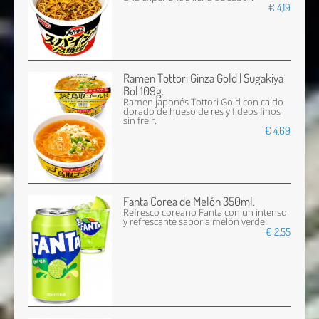
€ 4,19
Ramen Tottori Ginza Gold | Sugakiya
Bol 109g.
Ramen japonés Tottori Gold con caldo
dorado de hueso de res y fideos finos
sin freír.
€ 4,69
Fanta Corea de Melón 350ml.
Refresco coreano Fanta con un intenso
y refrescante sabor a melón verde.
€ 2,55