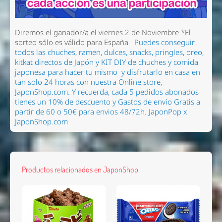
Diremos el ganador/a el viernes 2 de Noviembre
*El
sorteo sólo es válido para España
Puedes conseguir
todos las chuches, ramen
, dulces, snacks, pringles, oreo,
kitkat directos de Japón y KIT DIY de chuches y comida
japonesa para hacer tu mismo
y disfrutarlo en casa en
tan solo 24 horas con nuestra Online store,
JaponShop.com.
Y recuerda, cada 5 pedidos abonados
tienes un 10% de descuento y Gastos de envío Gratis a
partir de 60 o 50€ para envios 48/72h.
JaponPop x
JaponShop.com
Productos relacionados en JaponShop