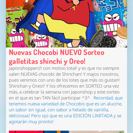
Nuevas Chocobi NUEVO Sorteo
galletitas shinchi y Oreo!
Japonshoppers!! con motivo total! y es que no siempre
salen NUEVAS chocobi de Shinchan! Y majos nosotros,
pues venimos con uno de los lotes que más os gustan!
Shinchan y Oreo!! Y los ofrecemos en SORTEO una vez
más, a celebrar la semana con Japonshop y este sorteo
en el que es tan TAN fácil participar ^3^
Recordad, que
tenemos nueva variedad de Chocobis que es un alucine,
un sabor sin igual, con sabor a helado de vainilla,
deliciosas! Pero ojo que es una EDICIÓN LIMITADA y se
agotarán muy pronto!