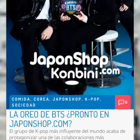
Enviar
COMIDA
,
COREA
,
JAPONSHOP
,
K-POP
,
0
SOCIEDAD
LA OREO DE BTS ¿PRONTO EN
JAPONSHOP.COM?
El grupo de K-pop más influyente del mundo acaba de
protagonizar una de las colaboraciones más