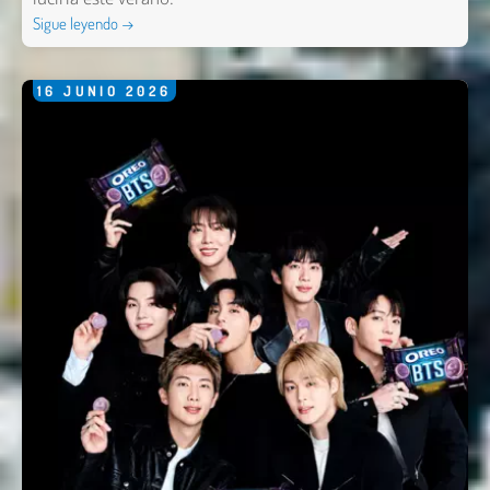
Sigue leyendo →
16
JUNIO
2026
Nombre *
Email *
Comentario *