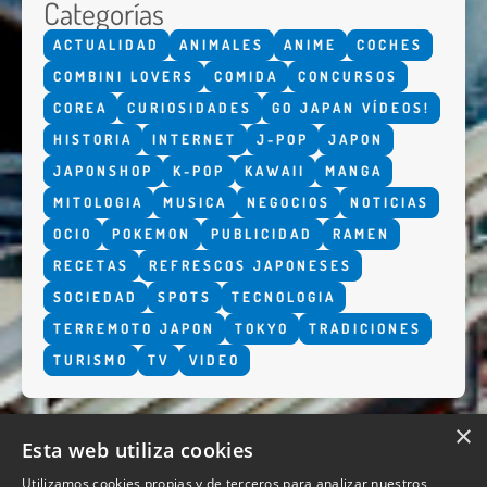
Categorías
ACTUALIDAD
ANIMALES
ANIME
COCHES
COMBINI LOVERS
COMIDA
CONCURSOS
COREA
CURIOSIDADES
GO JAPAN VÍDEOS!
HISTORIA
INTERNET
J-POP
JAPON
JAPONSHOP
K-POP
KAWAII
MANGA
MITOLOGIA
MUSICA
NEGOCIOS
NOTICIAS
OCIO
POKEMON
PUBLICIDAD
RAMEN
RECETAS
REFRESCOS JAPONESES
SOCIEDAD
SPOTS
TECNOLOGIA
TERREMOTO JAPON
TOKYO
TRADICIONES
TURISMO
TV
VIDEO
×
Esta web utiliza cookies
Utilizamos cookies propias y de terceros para analizar nuestros