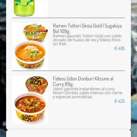
Ramen Tottori Ginza Gold | Sugakiya
Bol 109g.
Ramen japonés Tottori Gold con caldo
dorado de hueso de res y fideos finos
sin freír.
€ 4,85
Fideos Udon Donburi Kitsune al
Curry 89g.
Udon japonés instantáneo al curry
Nissin Donbei, caldo intenso con carne
y especias aromáticas.
€ 4,55