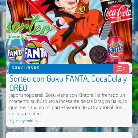
CONCURSOS
0
Sorteo con Goku FANTA, CocaCola y
OREO
Japonshoppers!! Goku viene con Kinton! Ha frenado un
momento su búsqueda incesante de las Dragon Balls, lo
que nos situa en mi parte favorita de #DragonBall los
inicios, en pleno...
Sigue leyendo →