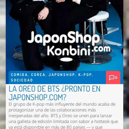
COMIDA
,
COREA
,
JAPONSHOP
,
K-POP
,
0
SOCIEDAD
LA OREO DE BTS ¿PRONTO EN
JAPONSHOP.COM?
El grupo de K-pop más influyente del mundo acaba de
protagonizar una de las colaboraciones más
inesperadas del año. BTS y Oreo se unen para lanzar
una galleta de edición limitada con sabor a hotteok que
ya está disponible en más de 80 países — y que