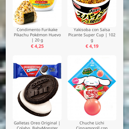
Condimento Furikake
Yakisoba con Salsa
Pikachu Pokémon Huevo
Picante Super Cup | 102
| 20 g
g
€ 4,25
€ 4,19
Galletas Oreo Original |
Chuche Lichi
Colabo. BabyMonster
Cinnamoroll con