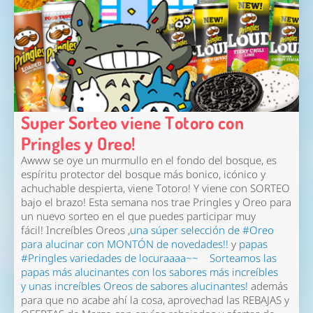
Super Sorteo viene Totoro con
Pringles y Oreo!
Awww se oye un murmullo en el fondo del bosque, es
espíritu protector del bosque más bonico, icónico y
achuchable despierta, viene Totoro! Y viene con SORTEO
bajo el brazo! Esta semana nos trae Pringles y Oreo para
un nuevo sorteo en el que puedes participar muy
fácil! Increíbles Oreos ,
una súper selección de #Oreo
para alucinar con MONTÓN de novedades!!
y
papas
#Pringles variedades de locuraaaa~~
Sorteamos las
papas más alucinantes con los sabores más increíbles
y
unas increíbles Oreos de sabores alucinantes!
además
para que no acabe ahí la cosa, aprovechad las REBAJAS y