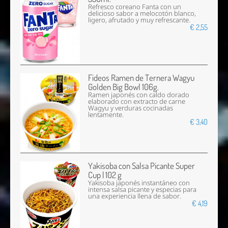
Refresco coreano Fanta con un
delicioso sabor a melocotón blanco,
ligero, afrutado y muy refrescante.
€ 2,55
Fideos Ramen de Ternera Wagyu
Golden Big Bowl 106g.
Ramen japonés con caldo dorado
elaborado con extracto de carne
Wagyu y verduras cocinadas
lentamente.
€ 3,40
Yakisoba con Salsa Picante Super
Cup | 102 g
Yakisoba japonés instantáneo con
intensa salsa picante y especias para
una experiencia llena de sabor.
€ 4,19