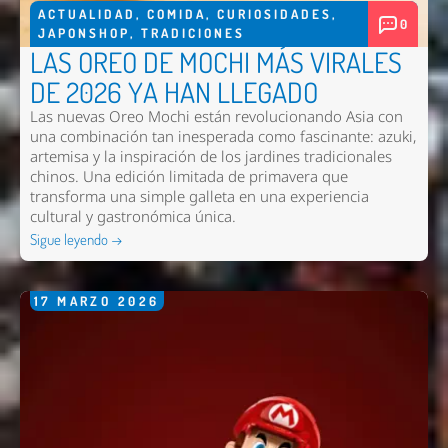
ACTUALIDAD
,
COMIDA
,
CURIOSIDADES
,
0
JAPONSHOP
,
TRADICIONES
LAS OREO DE MOCHI MÁS VIRALES
DE 2026 YA HAN LLEGADO
Las nuevas
Oreo Mochi
están revolucionando Asia con
una combinación tan inesperada como fascinante: azuki,
artemisa y la inspiración de los jardines tradicionales
chinos. Una edición limitada de primavera que
transforma una simple galleta en una experiencia
cultural y gastronómica única.
Sigue leyendo →
17
MARZO
2026