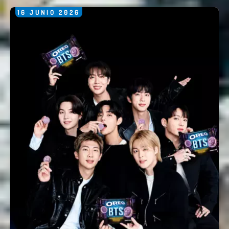
16
JUNIO
2026
Nombre *
Email *
Comentario *
Enviar