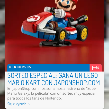
CONCURSOS
0
SORTEO ESPECIAL: GANA UN LEGO
MARIO KART CON JAPONSHOP.COM
En JaponShop.com nos sumamos al estreno de “Super
Mario Galaxy: la película” con un sorteo muy especial
para todos los fans de Nintendo.
Sigue leyendo →