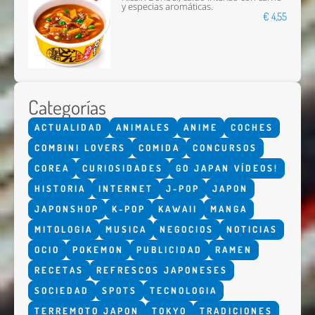
y especias aromáticas.
€ 4,55
Categorías
ACTUALIDAD
ANIMALES
ANIME
COCHES
COMBINI LOVERS
COMIDA
CONCURSOS
COREA
CURIOSIDADES
GO JAPAN VÍDEOS!
HISTORIA
INTERNET
J-POP
JAPON
JAPONSHOP
K-POP
KAWAII
MANGA
MITOLOGIA
MUSICA
NEGOCIOS
NOTICIAS
OCIO
POKEMON
PUBLICIDAD
RAMEN
RECETAS
REFRESCOS JAPONESES
SOCIEDAD
SPOTS
TECNOLOGIA
TERREMOTO JAPON
TOKYO
TRADICIONES