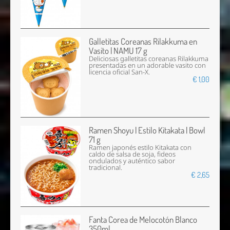
Galletitas Coreanas Rilakkuma en
Vasito | NAMU 17 g
Deliciosas galletitas coreanas Rilakkuma
presentadas en un adorable vasito con
licencia oficial San-X.
€ 1,00
Ramen Shoyu | Estilo Kitakata | Bowl
71 g
Ramen japonés estilo Kitakata con
caldo de salsa de soja, fideos
ondulados y auténtico sabor
tradicional.
€ 2,65
Fanta Corea de Melocotón Blanco
350ml.