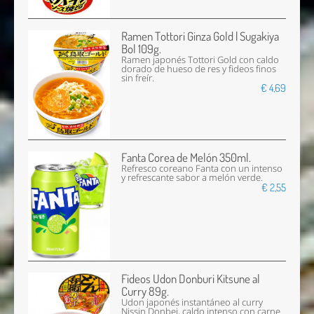
Ramen Tottori Ginza Gold | Sugakiya
Bol 109g.
Ramen japonés Tottori Gold con caldo
dorado de hueso de res y fideos finos
sin freír.
€ 4,69
Fanta Corea de Melón 350ml.
Refresco coreano Fanta con un intenso
y refrescante sabor a melón verde.
€ 2,55
Fideos Udon Donburi Kitsune al
Curry 89g.
Udon japonés instantáneo al curry
Nissin Donbei, caldo intenso con carne