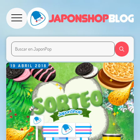
19
ABRIL
2018