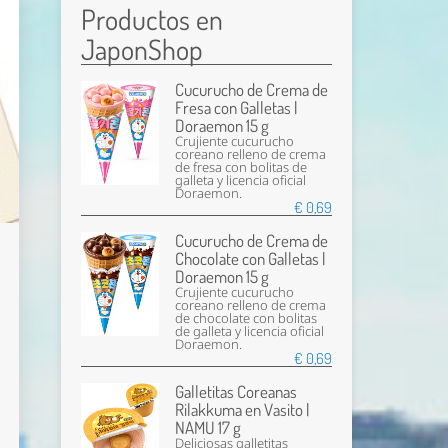
Productos en
JaponShop
Cucurucho de Crema de
Fresa con Galletas |
Doraemon 15 g
Crujiente cucurucho
coreano relleno de crema
de fresa con bolitas de
galleta y licencia oficial
Doraemon.
€ 0,69
Cucurucho de Crema de
Chocolate con Galletas |
Doraemon 15 g
Crujiente cucurucho
coreano relleno de crema
de chocolate con bolitas
de galleta y licencia oficial
Doraemon.
€ 0,69
Galletitas Coreanas
Rilakkuma en Vasito |
NAMU 17 g
Deliciosas galletitas