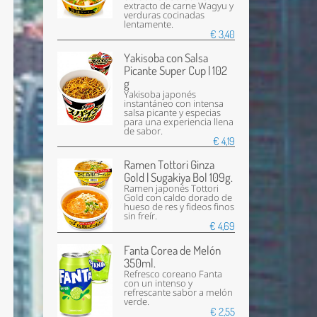
extracto de carne Wagyu y
verduras cocinadas
lentamente.
€ 3,40
Yakisoba con Salsa
Picante Super Cup | 102
g
Yakisoba japonés
instantáneo con intensa
salsa picante y especias
para una experiencia llena
de sabor.
€ 4,19
Ramen Tottori Ginza
Gold | Sugakiya Bol 109g.
Ramen japonés Tottori
Gold con caldo dorado de
hueso de res y fideos finos
sin freír.
€ 4,69
Fanta Corea de Melón
350ml.
Refresco coreano Fanta
con un intenso y
refrescante sabor a melón
verde.
€ 2,55