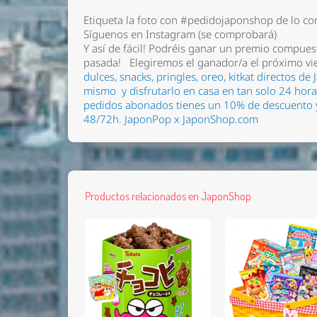
Etiqueta la foto con
#pedidojaponshop
de lo co
Síguenos en Instagram (se comprobará)
Y así de fácil! Podréis ganar un premio compue
pasada!
Elegiremos el ganador/a el próximo vi
dulces, snacks, pringles, oreo, kitkat directos 
mismo
y disfrutarlo en casa en tan solo 24 hor
pedidos abonados tienes un 10% de descuento y 
48/72h.
JaponPop x JaponShop.com
Productos relacionados en JaponShop