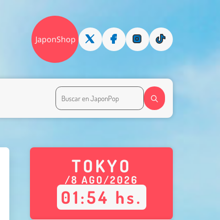
JaponShop
TOKYO
/
8
AGO
/
2026
01
:
54
hs.