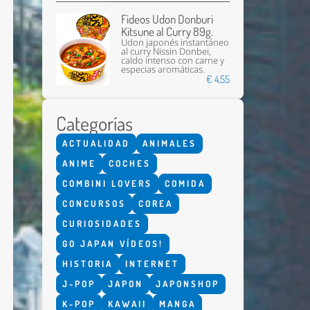
Fideos Udon Donburi
Kitsune al Curry 89g.
Udon japonés instantáneo
al curry Nissin Donbei,
caldo intenso con carne y
especias aromáticas.
€ 4,55
Categorías
Enviar
ACTUALIDAD
ANIMALES
ANIME
COCHES
COMBINI LOVERS
COMIDA
CONCURSOS
COREA
CURIOSIDADES
GO JAPAN VÍDEOS!
HISTORIA
INTERNET
J-POP
JAPON
JAPONSHOP
K-POP
KAWAII
MANGA