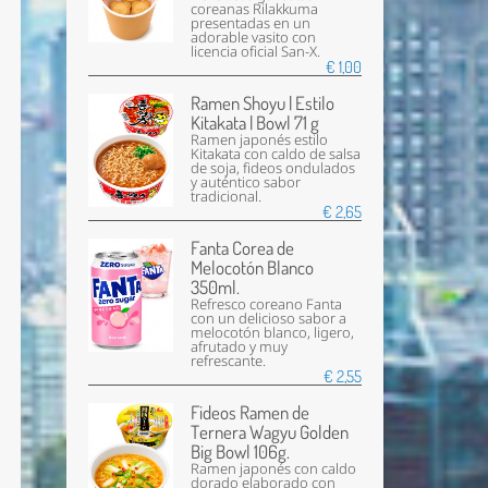
coreanas Rilakkuma
presentadas en un
adorable vasito con
licencia oficial San-X.
€ 1,00
Ramen Shoyu | Estilo
Kitakata | Bowl 71 g
Ramen japonés estilo
Kitakata con caldo de salsa
de soja, fideos ondulados
y auténtico sabor
tradicional.
€ 2,65
Fanta Corea de
Melocotón Blanco
350ml.
Refresco coreano Fanta
con un delicioso sabor a
melocotón blanco, ligero,
afrutado y muy
refrescante.
€ 2,55
Fideos Ramen de
Ternera Wagyu Golden
Big Bowl 106g.
Ramen japonés con caldo
dorado elaborado con