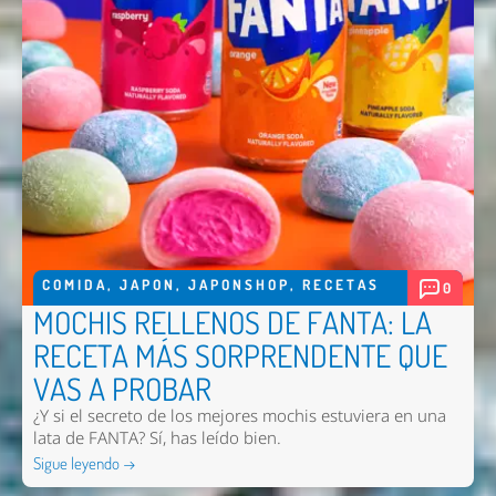
COMIDA
,
JAPON
,
JAPONSHOP
,
RECETAS
0
MOCHIS RELLENOS DE FANTA: LA
RECETA MÁS SORPRENDENTE QUE
VAS A PROBAR
¿Y si el secreto de los mejores mochis estuviera en una
lata de FANTA? Sí, has leído bien.
Sigue leyendo →