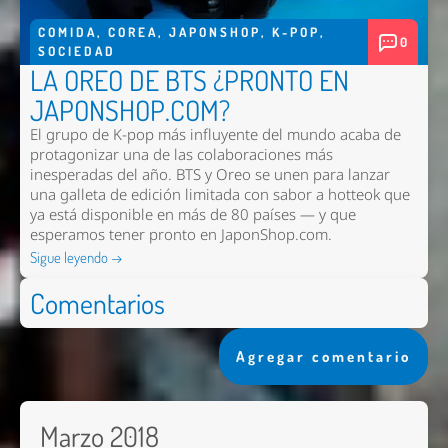
COMIDA
,
COREA
,
JAPONSHOP
,
K-POP
,
0
SOCIEDAD
LA OREO DE BTS ¿PRONTO EN
JAPONSHOP.COM?
El grupo de K-pop más influyente del mundo acaba de
protagonizar una de las colaboraciones más
inesperadas del año. BTS y Oreo se unen para lanzar
una galleta de edición limitada con sabor a hotteok que
ya está disponible en más de 80 países — y que
esperamos tener pronto en
JaponShop.com
.
Sigue leyendo →
Comentarios
Agregar comentario
Marzo 2018