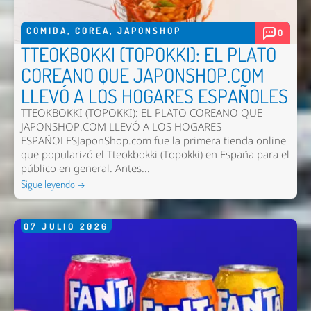
COMIDA
,
COREA
,
JAPONSHOP
0
TTEOKBOKKI (TOPOKKI): EL PLATO
COREANO QUE JAPONSHOP.COM
LLEVÓ A LOS HOGARES ESPAÑOLES
TTEOKBOKKI (TOPOKKI): EL PLATO COREANO QUE
JAPONSHOP.COM LLEVÓ A LOS HOGARES
ESPAÑOLESJaponShop.com fue la primera tienda online
que popularizó el Tteokbokki (Topokki) en España para el
público en general. Antes...
Sigue leyendo →
07
JULIO
2026