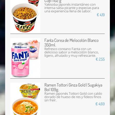
Cup | 102 g
Yakisoba japonés instantáneo con
intensa salsa picante y especias para
una experiencia llena de sabor.
€ 4,19
Fanta Corea de Melocotón Blanco
350ml.
Refresco coreano Fanta con un
delicioso sabor a melocotón blanco,
ligero, afrutado y muy refrescante.
€ 2,55
Ramen Tottori Ginza Gold | Sugakiya
Bol 109g.
Ramen japonés Tottori Gold con caldo
dorado de hueso de res y fideos finos
sin freír.
€ 4,69