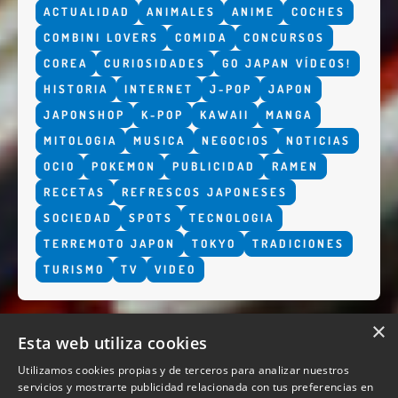
ACTUALIDAD
ANIMALES
ANIME
COCHES
COMBINI LOVERS
COMIDA
CONCURSOS
COREA
CURIOSIDADES
GO JAPAN VÍDEOS!
HISTORIA
INTERNET
J-POP
JAPON
JAPONSHOP
K-POP
KAWAII
MANGA
MITOLOGIA
MUSICA
NEGOCIOS
NOTICIAS
OCIO
POKEMON
PUBLICIDAD
RAMEN
RECETAS
REFRESCOS JAPONESES
SOCIEDAD
SPOTS
TECNOLOGIA
TERREMOTO JAPON
TOKYO
TRADICIONES
TURISMO
TV
VIDEO
×
Esta web utiliza cookies
Utilizamos cookies propias y de terceros para analizar nuestros
servicios y mostrarte publicidad relacionada con tus preferencias en