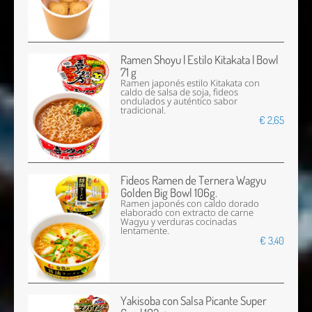
Ramen Shoyu | Estilo Kitakata | Bowl
71 g
Ramen japonés estilo Kitakata con
caldo de salsa de soja, fideos
ondulados y auténtico sabor
tradicional.
€ 2,65
Fideos Ramen de Ternera Wagyu
Golden Big Bowl 106g.
Ramen japonés con caldo dorado
elaborado con extracto de carne
Wagyu y verduras cocinadas
lentamente.
€ 3,40
Yakisoba con Salsa Picante Super