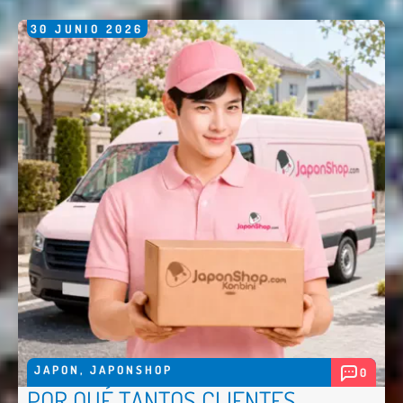
30
JUNIO
2026
JAPON
,
JAPONSHOP
0
POR QUÉ TANTOS CLIENTES