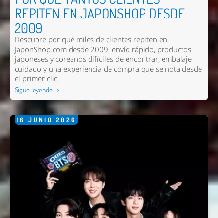
REPITEN EN JAPONSHOP DESDE
2009
Descubre por qué miles de clientes repiten en
JaponShop.com desde 2009: envío rápido, productos
japoneses y coreanos difíciles de encontrar, embalaje
cuidado y una experiencia de compra que se nota desde
el primer clic.
Sigue leyendo →
16
JUNIO
2026