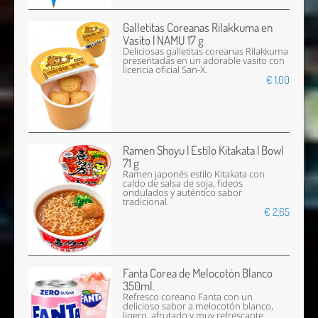
Galletitas Coreanas Rilakkuma en
Vasito | NAMU 17 g
Deliciosas galletitas coreanas Rilakkuma
presentadas en un adorable vasito con
licencia oficial San-X.
€ 1,00
Ramen Shoyu | Estilo Kitakata | Bowl
71 g
Ramen japonés estilo Kitakata con
caldo de salsa de soja, fideos
ondulados y auténtico sabor
tradicional.
€ 2,65
Fanta Corea de Melocotón Blanco
350ml.
Refresco coreano Fanta con un
delicioso sabor a melocotón blanco,
ligero, afrutado y muy refrescante.