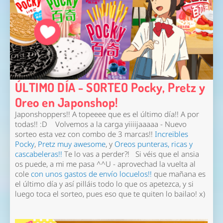
ÚLTIMO DÍA - SORTEO Pocky, Pretz y
Oreo en Japonshop!
Japonshoppers!! A topeeee que es el último día!! A por
todas!! :D
Volvemos a la carga yiiiijaaaaa - Nuevo
sorteo esta vez con combo de 3 marcas!!
Increibles
Pocky
,
Pretz muy awesome
, y
Oreos punteras, ricas y
cascabeleras!!
Te lo vas a perder?! Si véis que el ansia
os puede, a mi me pasa ^^U - aprovechad la vuelta al
cole
con unos gastos de envío locuelos!!
que mañana es
el último día y así pilláis todo lo que os apetezca, y si
luego toca el sorteo, pues eso que te quiten lo bailao! x)