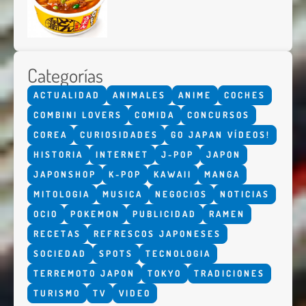
Categorías
ACTUALIDAD
ANIMALES
ANIME
COCHES
COMBINI LOVERS
COMIDA
CONCURSOS
COREA
CURIOSIDADES
GO JAPAN VÍDEOS!
HISTORIA
INTERNET
J-POP
JAPON
JAPONSHOP
K-POP
KAWAII
MANGA
MITOLOGIA
MUSICA
NEGOCIOS
NOTICIAS
OCIO
POKEMON
PUBLICIDAD
RAMEN
RECETAS
REFRESCOS JAPONESES
SOCIEDAD
SPOTS
TECNOLOGIA
TERREMOTO JAPON
TOKYO
TRADICIONES
TURISMO
TV
VIDEO