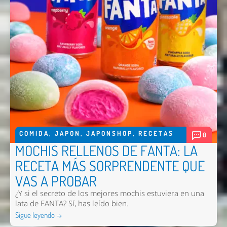
COMIDA
,
JAPON
,
JAPONSHOP
,
RECETAS
0
MOCHIS RELLENOS DE FANTA: LA
RECETA MÁS SORPRENDENTE QUE
VAS A PROBAR
¿Y si el secreto de los mejores mochis estuviera en una
lata de FANTA? Sí, has leído bien.
Sigue leyendo →