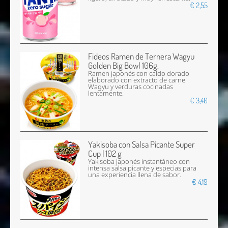
€ 2,55
Fideos Ramen de Ternera Wagyu
Golden Big Bowl 106g.
Ramen japonés con caldo dorado
elaborado con extracto de carne
Wagyu y verduras cocinadas
lentamente.
€ 3,40
Yakisoba con Salsa Picante Super
Cup | 102 g
Yakisoba japonés instantáneo con
intensa salsa picante y especias para
una experiencia llena de sabor.
€ 4,19