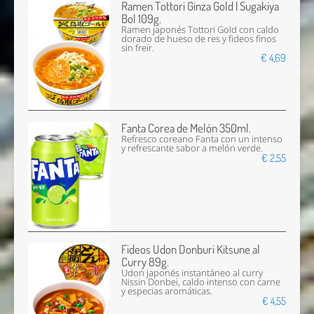
Ramen Tottori Ginza Gold | Sugakiya
Bol 109g.
Ramen japonés Tottori Gold con caldo
dorado de hueso de res y fideos finos
sin freír.
€ 4,69
Fanta Corea de Melón 350ml.
Refresco coreano Fanta con un intenso
y refrescante sabor a melón verde.
€ 2,55
Fideos Udon Donburi Kitsune al
Curry 89g.
Udon japonés instantáneo al curry
Nissin Donbei, caldo intenso con carne
y especias aromáticas.
€ 4,55