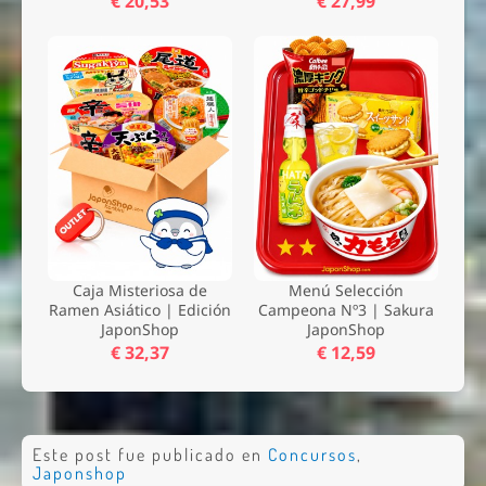
€ 20,53
€ 27,99
Caja Misteriosa de
Menú Selección
Ramen Asiático | Edición
Campeona Nº3 | Sakura
JaponShop
JaponShop
€ 32,37
€ 12,59
Este post fue publicado en
Concursos
,
Japonshop