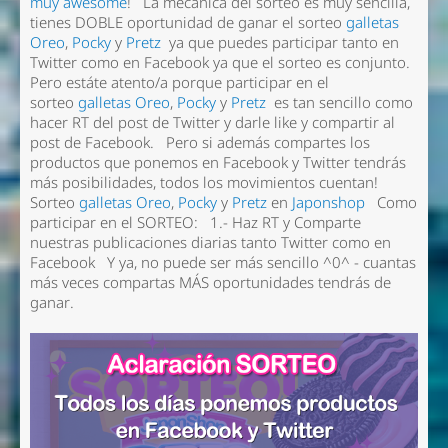
muy awesome
! La mecánica del sorteo es muy sencilla,
tienes DOBLE oportunidad de ganar el sorteo
galletas
Oreo
,
Pocky
y
Pretz
ya que puedes participar tanto en
Twitter como en Facebook ya que el sorteo es conjunto.
Pero estáte atento/a porque participar en el
sorteo
galletas Oreo
,
Pocky
y
Pretz
es tan sencillo como
hacer RT del post de Twitter y darle like y compartir al
post de Facebook. Pero si además compartes los
productos que ponemos en Facebook y Twitter tendrás
más posibilidades, todos los movimientos cuentan!
Sorteo
galletas Oreo
,
Pocky
y
Pretz
en
Japonshop
Como
participar en el SORTEO: 1.- Haz RT y Comparte
nuestras publicaciones diarias tanto Twitter como en
Facebook Y ya, no puede ser más sencillo ^0^ - cuantas
más veces compartas MÁS oportunidades tendrás de
ganar.