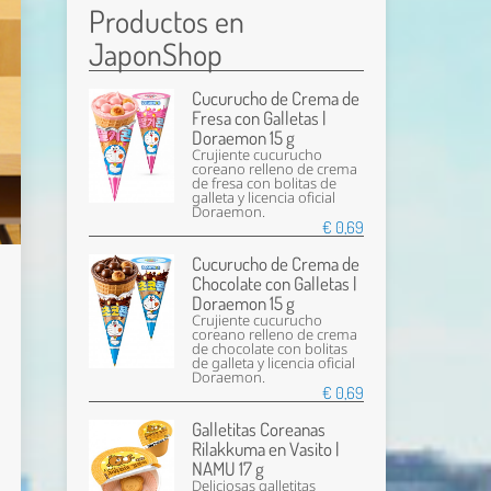
Productos en
JaponShop
Cucurucho de Crema de
Fresa con Galletas |
Doraemon 15 g
Crujiente cucurucho
coreano relleno de crema
de fresa con bolitas de
galleta y licencia oficial
Doraemon.
€ 0,69
Cucurucho de Crema de
Chocolate con Galletas |
Doraemon 15 g
Crujiente cucurucho
coreano relleno de crema
de chocolate con bolitas
de galleta y licencia oficial
Doraemon.
€ 0,69
Galletitas Coreanas
Rilakkuma en Vasito |
NAMU 17 g
Deliciosas galletitas