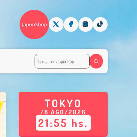
JaponShop
TOKYO
/
8
AGO
/
2026
21
:
55
hs.