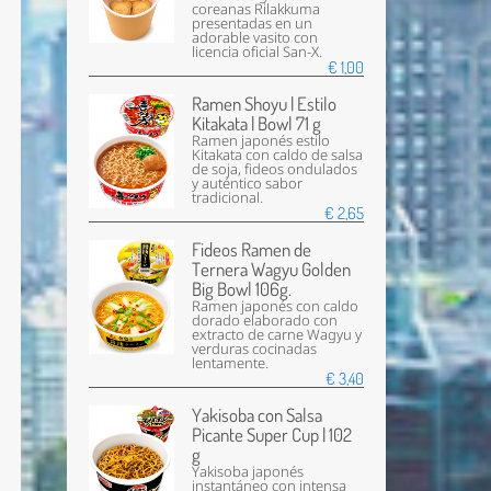
coreanas Rilakkuma
presentadas en un
adorable vasito con
licencia oficial San-X.
€ 1,00
Ramen Shoyu | Estilo
Kitakata | Bowl 71 g
Ramen japonés estilo
Kitakata con caldo de salsa
de soja, fideos ondulados
y auténtico sabor
tradicional.
€ 2,65
Fideos Ramen de
Ternera Wagyu Golden
Big Bowl 106g.
Ramen japonés con caldo
dorado elaborado con
extracto de carne Wagyu y
verduras cocinadas
lentamente.
€ 3,40
Yakisoba con Salsa
Picante Super Cup | 102
g
Yakisoba japonés
instantáneo con intensa