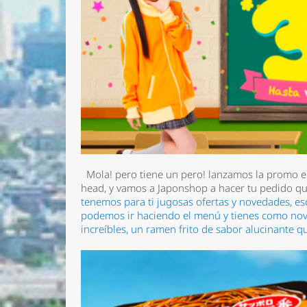
Mola! pero tiene un pero! lanzamos la promo el s
head, y vamos a Japonshop a hacer tu pedido qu
tenemos para ti jugosas ofertas y novedades, esc
podemos ir haciendo el menú y tienes como nove
increíbles, un ramen frito de sabor alucinante q