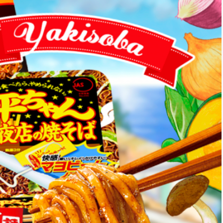
*
rio *