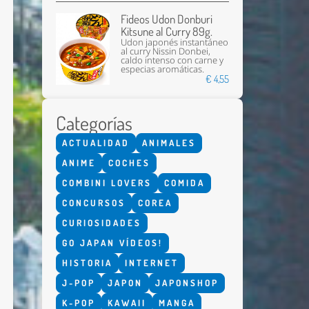
Fideos Udon Donburi
Kitsune al Curry 89g.
Udon japonés instantáneo
al curry Nissin Donbei,
caldo intenso con carne y
especias aromáticas.
€ 4,55
Categorías
Enviar
ACTUALIDAD
ANIMALES
ANIME
COCHES
COMBINI LOVERS
COMIDA
CONCURSOS
COREA
CURIOSIDADES
GO JAPAN VÍDEOS!
HISTORIA
INTERNET
J-POP
JAPON
JAPONSHOP
K-POP
KAWAII
MANGA