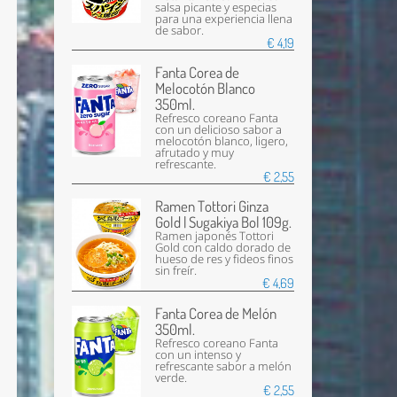
salsa picante y especias
para una experiencia llena
de sabor.
€ 4,19
Fanta Corea de
Melocotón Blanco
350ml.
Refresco coreano Fanta
con un delicioso sabor a
melocotón blanco, ligero,
afrutado y muy
refrescante.
€ 2,55
Ramen Tottori Ginza
Gold | Sugakiya Bol 109g.
Ramen japonés Tottori
Gold con caldo dorado de
hueso de res y fideos finos
sin freír.
€ 4,69
Fanta Corea de Melón
350ml.
Refresco coreano Fanta
con un intenso y
refrescante sabor a melón
verde.
€ 2,55