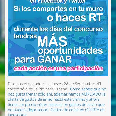
Diremos el ganador/a el jueves 28 de Septiembre
*El
sorteo sólo es válido para España
Como sabéis que no
nos gusta frenar sólo ahí, ademas hemos AMPLIADO la
oferta de gastos de envío hasta este viernes y ahora
tienes un precio súper especial en gastos de envío que
no puedes dejar pasar!
Gastos de envío en OFERTA en
Japonshop