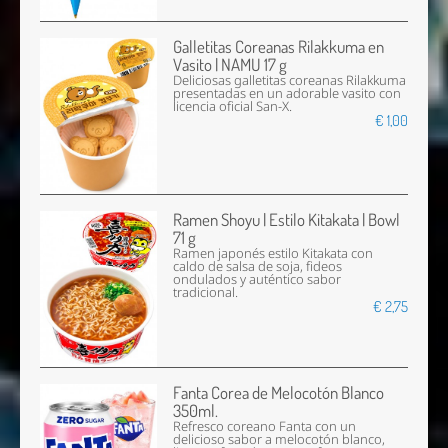
Galletitas Coreanas Rilakkuma en
Vasito | NAMU 17 g
Deliciosas galletitas coreanas Rilakkuma
presentadas en un adorable vasito con
licencia oficial San-X.
€ 1,00
Ramen Shoyu | Estilo Kitakata | Bowl
71 g
Ramen japonés estilo Kitakata con
caldo de salsa de soja, fideos
ondulados y auténtico sabor
tradicional.
€ 2,75
Fanta Corea de Melocotón Blanco
350ml.
Refresco coreano Fanta con un
delicioso sabor a melocotón blanco,