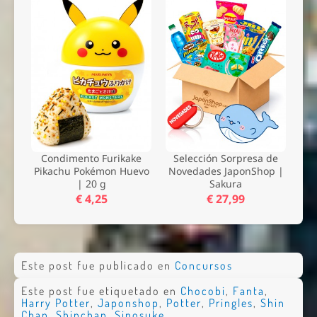
Condimento Furikake
Selección Sorpresa de
Pikachu Pokémon Huevo
Novedades JaponShop |
| 20 g
Sakura
€ 4,25
€ 27,99
Este post fue publicado en
Concursos
Este post fue etiquetado en
Chocobi
,
Fanta
,
Harry Potter
,
Japonshop
,
Potter
,
Pringles
,
Shin
Chan
,
Shinchan
,
Sinosuke