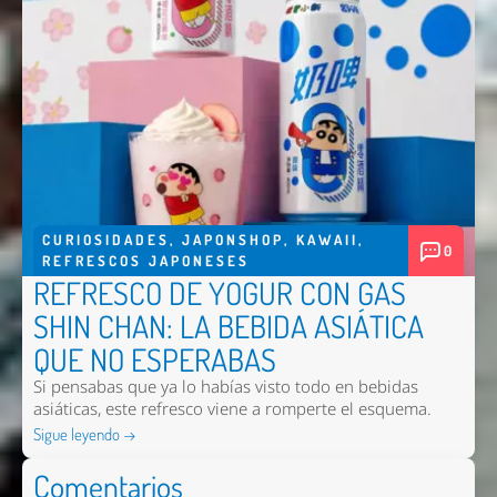
CURIOSIDADES
,
JAPONSHOP
,
KAWAII
,
0
REFRESCOS JAPONESES
REFRESCO DE YOGUR CON GAS
SHIN CHAN: LA BEBIDA ASIÁTICA
QUE NO ESPERABAS
Si pensabas que ya lo habías visto todo en bebidas
asiáticas, este refresco viene a romperte el esquema.
Sigue leyendo →
Comentarios