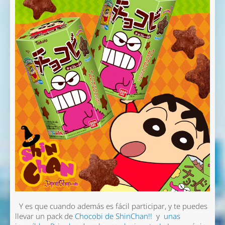
Y es que cuando además es fácil participar, y te puedes
llevar un pack de
Chocobi de ShinChan!!
y
unas