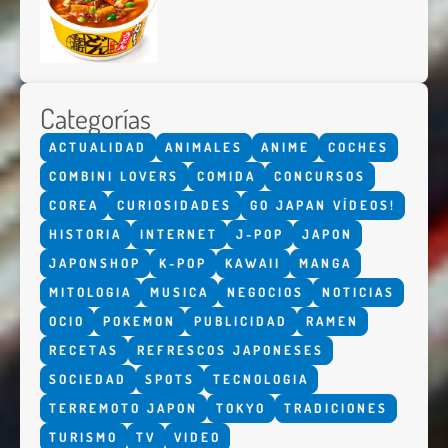
Categorías
ACTUALIDAD
ANIMALES
ANIME
COCHES
COMBINI LOVERS
COMIDA
CONCURSOS
COREA
CURIOSIDADES
GO JAPAN VÍDEOS!
HISTORIA
INTERNET
J-POP
JAPON
JAPONSHOP
K-POP
KAWAII
MANGA
MITOLOGIA
MUSICA
NEGOCIOS
NOTICIAS
OCIO
POKEMON
PUBLICIDAD
RAMEN
RECETAS
REFRESCOS JAPONESES
SOCIEDAD
SPOTS
TECNOLOGIA
TERREMOTO JAPON
TOKYO
TRADICIONES
TURISMO
TV
VIDEO