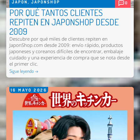
JAPON
,
JAPONSHOP
0
POR QUÉ TANTOS CLIENTES
REPITEN EN JAPONSHOP DESDE
2009
Descubre por qué miles de clientes repiten en
JaponShop.com desde 2009: envío rápido, productos
japoneses y coreanos difíciles de encontrar, embalaje
cuidado y una experiencia de compra que se nota desde
el primer clic.
Sigue leyendo →
16
MAYO
2026