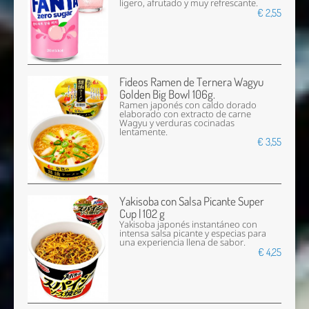
ligero, afrutado y muy refrescante.
€ 2,55
Fideos Ramen de Ternera Wagyu
Golden Big Bowl 106g.
Ramen japonés con caldo dorado
elaborado con extracto de carne
Wagyu y verduras cocinadas
lentamente.
€ 3,55
Yakisoba con Salsa Picante Super
Cup | 102 g
Yakisoba japonés instantáneo con
intensa salsa picante y especias para
una experiencia llena de sabor.
€ 4,25