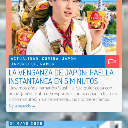
ACTUALIDAD
,
COMIDA
,
JAPON
,
0
JAPONSHOP
,
RAMEN
LA VENGANZA DE JAPÓN: PAELLA
INSTANTÁNEA EN 5 MINUTOS
Llevamos años llamando "sushi" a cualquier cosa con
arroz. Japón acaba de responder con una paella lista en
cinco minutos. Y sinceramente… nos lo merecíamos.
Sigue leyendo →
01
MAYO
2026