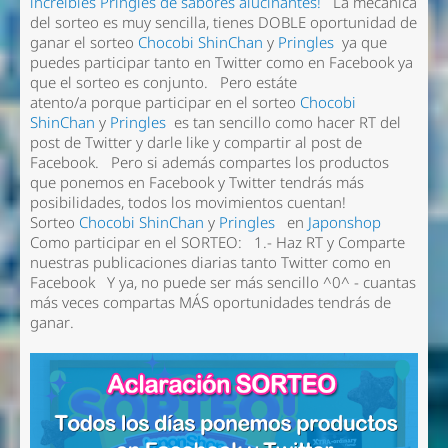
increíbles Pringles de sabores alucinantes!
La mecánica
del sorteo es muy sencilla, tienes DOBLE oportunidad de
ganar el sorteo
Chocobi ShinChan
y
Pringles
ya que
puedes participar tanto en Twitter como en Facebook ya
que el sorteo es conjunto. Pero estáte
atento/a porque participar en el sorteo
Chocobi
ShinChan
y
Pringles
es tan sencillo como hacer RT del
post de Twitter y darle like y compartir al post de
Facebook. Pero si además compartes los productos
que ponemos en Facebook y Twitter tendrás más
posibilidades, todos los movimientos cuentan!
Sorteo
Chocobi ShinChan
y
Pringles
en
Japonshop
Como participar en el SORTEO: 1.- Haz RT y Comparte
nuestras publicaciones diarias tanto Twitter como en
Facebook Y ya, no puede ser más sencillo ^0^ - cuantas
más veces compartas MÁS oportunidades tendrás de
ganar.