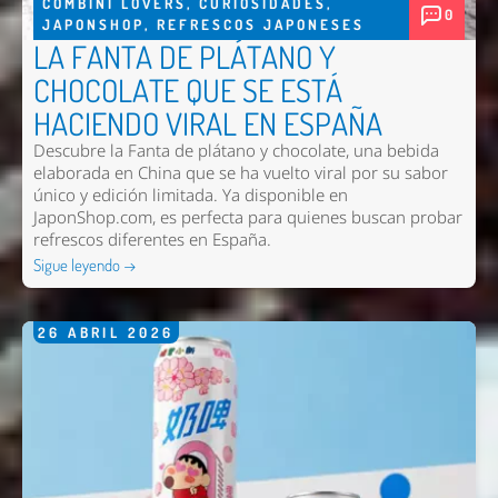
COMBINI LOVERS
,
CURIOSIDADES
,
0
JAPONSHOP
,
REFRESCOS JAPONESES
LA FANTA DE PLÁTANO Y
CHOCOLATE QUE SE ESTÁ
HACIENDO VIRAL EN ESPAÑA
Descubre la Fanta de plátano y chocolate, una bebida
elaborada en China que se ha vuelto viral por su sabor
único y edición limitada. Ya disponible en
JaponShop.com, es perfecta para quienes buscan probar
refrescos diferentes en España.
Sigue leyendo →
26
ABRIL
2026