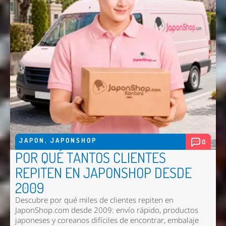
JAPON
,
JAPONSHOP
0
POR QUÉ TANTOS CLIENTES
REPITEN EN JAPONSHOP DESDE
2009
Descubre por qué miles de clientes repiten en
JaponShop.com desde 2009: envío rápido, productos
japoneses y coreanos difíciles de encontrar, embalaje