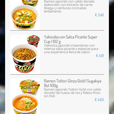
Ramen japonés con caldo dorado
elaborado con extracto de carne
Wagyu y verduras cocinadas
lentamente.
€ 3,40
Yakisoba con Salsa Picante Super
Cup | 102 g
Yakisoba japonés instantáneo con
intensa salsa picante y especias para
una experiencia llena de sabor.
€ 4,19
Ramen Tottori Ginza Gold | Sugakiya
Bol 109g.
Ramen japonés Tottori Gold con caldo
dorado de hueso de res y fideos finos
sin freír.
€ 4,69