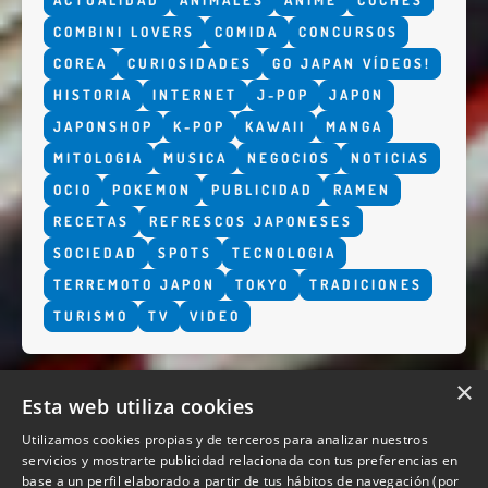
ACTUALIDAD
ANIMALES
ANIME
COCHES
COMBINI LOVERS
COMIDA
CONCURSOS
COREA
CURIOSIDADES
GO JAPAN VÍDEOS!
HISTORIA
INTERNET
J-POP
JAPON
JAPONSHOP
K-POP
KAWAII
MANGA
MITOLOGIA
MUSICA
NEGOCIOS
NOTICIAS
OCIO
POKEMON
PUBLICIDAD
RAMEN
RECETAS
REFRESCOS JAPONESES
SOCIEDAD
SPOTS
TECNOLOGIA
TERREMOTO JAPON
TOKYO
TRADICIONES
TURISMO
TV
VIDEO
×
Esta web utiliza cookies
Utilizamos cookies propias y de terceros para analizar nuestros
servicios y mostrarte publicidad relacionada con tus preferencias en
base a un perfil elaborado a partir de tus hábitos de navegación (por