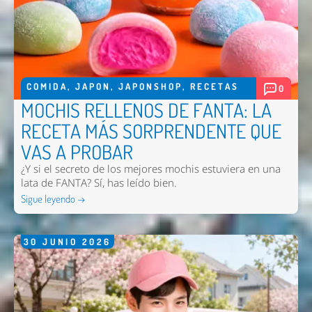
COMIDA
,
JAPON
,
JAPONSHOP
,
RECETAS
0
MOCHIS RELLENOS DE FANTA: LA
RECETA MÁS SORPRENDENTE QUE
VAS A PROBAR
¿Y si el secreto de los mejores mochis estuviera en una
lata de FANTA? Sí, has leído bien.
Sigue leyendo →
30
JUNIO
2026