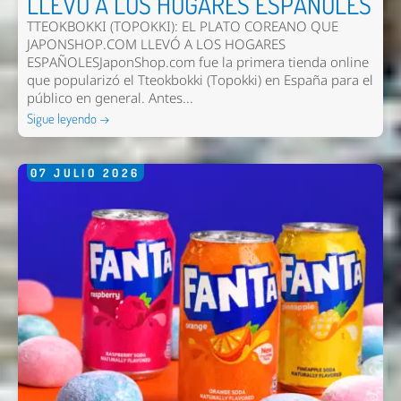
LLEVÓ A LOS HOGARES ESPAÑOLES
TTEOKBOKKI (TOPOKKI): EL PLATO COREANO QUE
JAPONSHOP.COM LLEVÓ A LOS HOGARES
ESPAÑOLESJaponShop.com fue la primera tienda online
que popularizó el Tteokbokki (Topokki) en España para el
público en general. Antes...
Sigue leyendo →
07
JULIO
2026