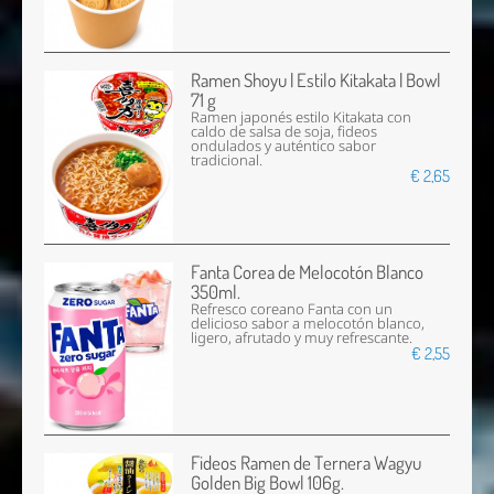
Ramen Shoyu | Estilo Kitakata | Bowl
71 g
Ramen japonés estilo Kitakata con
caldo de salsa de soja, fideos
ondulados y auténtico sabor
tradicional.
€ 2,65
Fanta Corea de Melocotón Blanco
350ml.
Refresco coreano Fanta con un
delicioso sabor a melocotón blanco,
ligero, afrutado y muy refrescante.
€ 2,55
Fideos Ramen de Ternera Wagyu
Golden Big Bowl 106g.