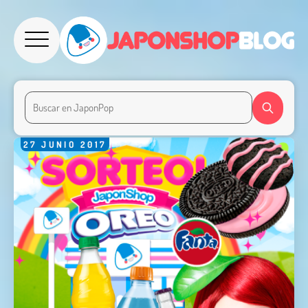
27
JUNIO
2017