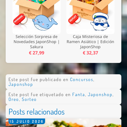
Selección Sorpresa de
Caja Misteriosa de
Novedades JaponShop |
Ramen Asiático | Edición
Sakura
JaponShop
€ 27,99
€ 32,37
Este post fue publicado en
Concursos
,
Japonshop
Este post fue etiquetado en
Fanta
,
Japonshop
,
Oreo
,
Sorteo
Posts relacionados
Nombre *
15
JULIO
2026
Email *