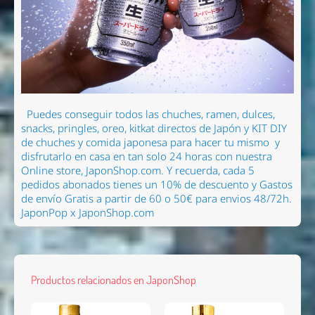
Puedes conseguir todos las chuches, ramen, dulces,
snacks, pringles, oreo, kitkat directos de Japón y KIT DIY
de chuches y comida japonesa para hacer tu mismo
y
disfrutarlo en casa en tan solo 24 horas con nuestra
Online store, JaponShop.com.
Y recuerda, cada 5
pedidos abonados tienes un 10% de descuento y Gastos
de envío Gratis a partir de 60 o 50€ para envios 48/72h.
JaponPop x JaponShop.com
Productos relacionados en JaponShop