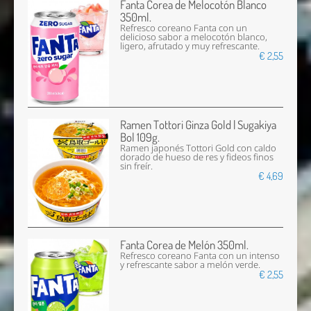
Fanta Corea de Melocotón Blanco
350ml.
Refresco coreano Fanta con un
delicioso sabor a melocotón blanco,
ligero, afrutado y muy refrescante.
€ 2,55
Ramen Tottori Ginza Gold | Sugakiya
Bol 109g.
Ramen japonés Tottori Gold con caldo
dorado de hueso de res y fideos finos
sin freír.
€ 4,69
Fanta Corea de Melón 350ml.
Refresco coreano Fanta con un intenso
y refrescante sabor a melón verde.
€ 2,55