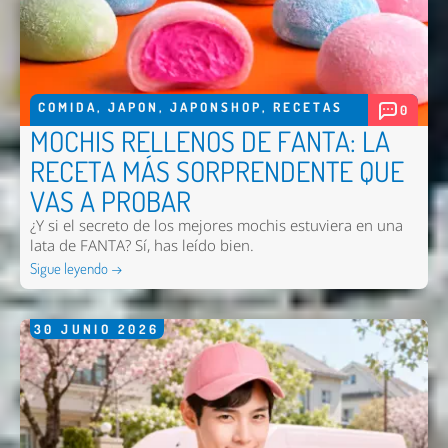
COMIDA
,
JAPON
,
JAPONSHOP
,
RECETAS
Nombre *
0
MOCHIS RELLENOS DE FANTA: LA
Email *
RECETA MÁS SORPRENDENTE QUE
Comentario *
VAS A PROBAR
¿Y si el secreto de los mejores mochis estuviera en una
lata de FANTA? Sí, has leído bien.
Sigue leyendo →
30
JUNIO
2026
Enviar