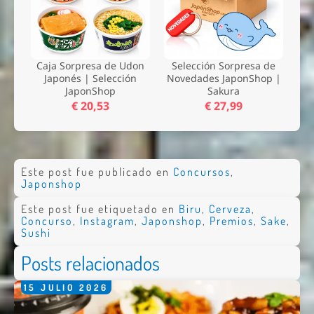
Caja Sorpresa de Udon
Selección Sorpresa de
Japonés | Selección
Novedades JaponShop |
JaponShop
Sakura
€ 20,53
€ 27,99
Este post fue publicado en
Concursos
,
Japonshop
Este post fue etiquetado en
Biru
,
Cerveza
,
Concurso
,
Instagram
,
Japonshop
,
Premios
,
Sake
,
Sushi
Posts relacionados
15
JULIO
2026