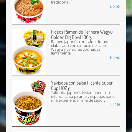
tradicional.
€ 2,65
Fideos Ramen de Ternera Wagyu
Golden Big Bowl 106g.
Ramen japonés con caldo dorado
elaborado con extracto de carne
Wagyu y verduras cocinadas
lentamente.
€ 3,40
Yakisoba con Salsa Picante Super
Cup | 102 g
Yakisoba japonés instantáneo con
intensa salsa picante y especias para
una experiencia llena de sabor.
€ 4,19