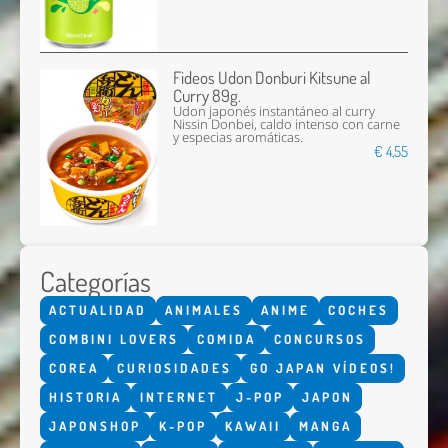
Fideos Udon Donburi Kitsune al
Curry 89g.
Udon japonés instantáneo al curry
Nissin Donbei, caldo intenso con carne
y especias aromáticas.
€ 4,55
Categorías
ACTUALIDAD
ANIMALES
ANIME
COCHES
COMBINI LOVERS
COMIDA
CONCURSOS
COREA
CURIOSIDADES
GO JAPAN VÍDEOS!
HISTORIA
INTERNET
J-POP
JAPON
JAPONSHOP
K-POP
KAWAII
MANGA