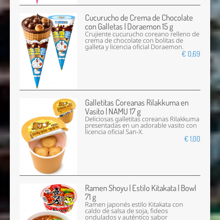
Cucurucho de Crema de Chocolate
con Galletas | Doraemon 15 g
Crujiente cucurucho coreano relleno de
crema de chocolate con bolitas de
galleta y licencia oficial Doraemon.
€ 0,69
Galletitas Coreanas Rilakkuma en
Vasito | NAMU 17 g
Deliciosas galletitas coreanas Rilakkuma
presentadas en un adorable vasito con
licencia oficial San-X.
€ 1,00
Ramen Shoyu | Estilo Kitakata | Bowl
71 g
Ramen japonés estilo Kitakata con
caldo de salsa de soja, fideos
ondulados y auténtico sabor