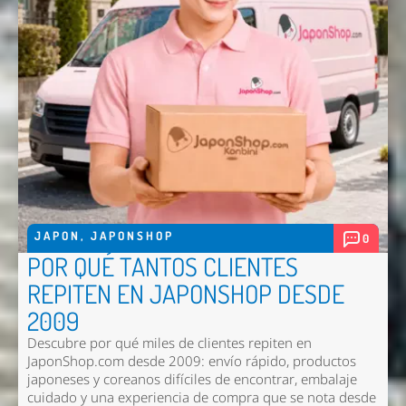
JAPON
,
JAPONSHOP
0
POR QUÉ TANTOS CLIENTES
REPITEN EN JAPONSHOP DESDE
2009
Descubre por qué miles de clientes repiten en
JaponShop.com desde 2009: envío rápido, productos
japoneses y coreanos difíciles de encontrar, embalaje
cuidado y una experiencia de compra que se nota desde