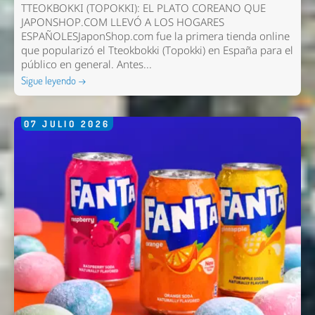
TTEOKBOKKI (TOPOKKI): EL PLATO COREANO QUE
JAPONSHOP.COM LLEVÓ A LOS HOGARES
ESPAÑOLESJaponShop.com fue la primera tienda online
que popularizó el Tteokbokki (Topokki) en España para el
público en general. Antes...
Sigue leyendo →
07
JULIO
2026