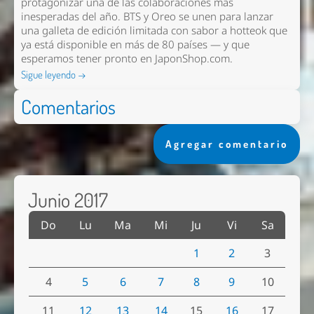
protagonizar una de las colaboraciones más
inesperadas del año. BTS y Oreo se unen para lanzar
una galleta de edición limitada con sabor a hotteok que
ya está disponible en más de 80 países — y que
esperamos tener pronto en
JaponShop.com
.
Sigue leyendo →
Comentarios
Agregar comentario
Junio 2017
Do
Lu
Ma
Mi
Ju
Vi
Sa
1
2
3
4
5
6
7
8
9
10
11
12
13
14
15
16
17