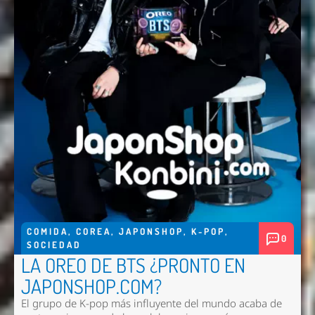
COMIDA
,
COREA
,
JAPONSHOP
,
K-POP
,
0
SOCIEDAD
LA OREO DE BTS ¿PRONTO EN
JAPONSHOP.COM?
El grupo de K-pop más influyente del mundo acaba de