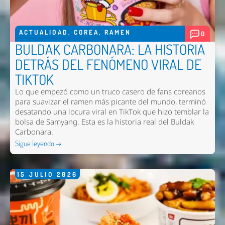
ACTUALIDAD
,
COREA
,
RAMEN
0
BULDAK CARBONARA: LA HISTORIA
DETRÁS DEL FENÓMENO VIRAL DE
TIKTOK
Lo que empezó como un truco casero de fans coreanos
para suavizar el ramen más picante del mundo, terminó
desatando una locura viral en TikTok que hizo temblar la
bolsa de Samyang. Esta es la historia real del Buldak
Carbonara.
Sigue leyendo →
15
JULIO
2026