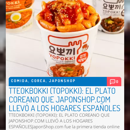
COMIDA
,
COREA
,
JAPONSHOP
0
TTEOKBOKKI (TOPOKKI): EL PLATO
COREANO QUE JAPONSHOP.COM
LLEVÓ A LOS HOGARES ESPAÑOLES
TTEOKBOKKI (TOPOKKI): EL PLATO COREANO QUE
JAPONSHOP.COM LLEVÓ A LOS HOGARES
ESPAÑOLESJaponShop.com fue la primera tienda online