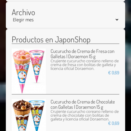
Archivo
Productos en JaponShop
Cucurucho de Crema de Fresa con
Galletas | Doraemon 15 g
Crujiente cucurucho coreano relleno de
crema de fresa con bolitas de galleta y
licencia oficial Doraemon.
€ 0,69
Cucurucho de Crema de Chocolate
con Galletas | Doraemon 15 g
Crujiente cucurucho coreano relleno de
crema de chocolate con bolitas de
galleta y licencia oficial Doraemon.
€ 0,69