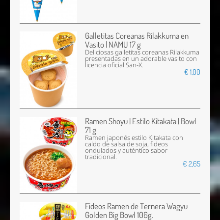
Galletitas Coreanas Rilakkuma en
Vasito | NAMU 17 g
Deliciosas galletitas coreanas Rilakkuma
presentadas en un adorable vasito con
licencia oficial San-X.
€ 1,00
Ramen Shoyu | Estilo Kitakata | Bowl
71 g
Ramen japonés estilo Kitakata con
caldo de salsa de soja, fideos
ondulados y auténtico sabor
tradicional.
€ 2,65
Fideos Ramen de Ternera Wagyu
Golden Big Bowl 106g.