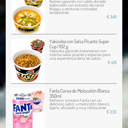
Ramen japonés con caldo dorado
elaborado con extracto de carne
Wagyu y verduras cocinadas
lentamente.
€ 3,40
Yakisoba con Salsa Picante Super
Cup | 102 g
Yakisoba japonés instantáneo con
intensa salsa picante y especias para
una experiencia llena de sabor.
€ 4,19
Fanta Corea de Melocotón Blanco
350ml.
Refresco coreano Fanta con un
delicioso sabor a melocotón blanco,
ligero, afrutado y muy refrescante.
€ 2,55