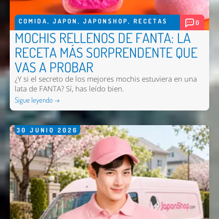
COMIDA
,
JAPON
,
JAPONSHOP
,
RECETAS
0
MOCHIS RELLENOS DE FANTA: LA
RECETA MÁS SORPRENDENTE QUE
VAS A PROBAR
¿Y si el secreto de los mejores mochis estuviera en una
lata de FANTA? Sí, has leído bien.
Sigue leyendo →
30
JUNIO
2026