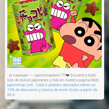
Ja naaaaaa~~~ japonshopeers! ???❤️
Encuentra todo
tipo de dulces Japoneses y más en nuestra pagina Web
Japonshop.com
.
Cada 5 pedidos abonados tienes un
10% de descuento
y
Gastos de envío Gratis a partir de
60 €
.