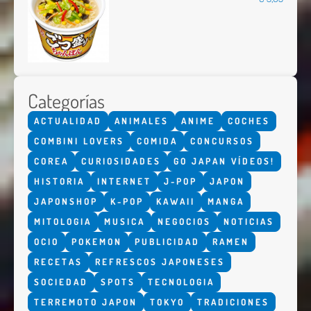
Categorías
ACTUALIDAD
ANIMALES
ANIME
COCHES
COMBINI LOVERS
COMIDA
CONCURSOS
COREA
CURIOSIDADES
GO JAPAN VÍDEOS!
HISTORIA
INTERNET
J-POP
JAPON
JAPONSHOP
K-POP
KAWAII
MANGA
MITOLOGIA
MUSICA
NEGOCIOS
NOTICIAS
OCIO
POKEMON
PUBLICIDAD
RAMEN
RECETAS
REFRESCOS JAPONESES
SOCIEDAD
SPOTS
TECNOLOGIA
TERREMOTO JAPON
TOKYO
TRADICIONES