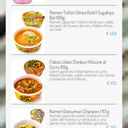
Ramen Tottori Ginza Gold | Sugakiya
Bol 109g.
Ramen japonés Tottori Gold con caldo
dorado de hueso de res y fideos finos
sin freír.
€ 4,69
Fideos Udon Donburi Kitsune al
Curry 89g.
Udon japonés instantáneo al curry
Nissin Donbei, caldo intenso con carne
y especias aromáticas.
€ 4,55
Ramen Gotsumori Chanpon | 113 g
Ramen japonés estilo Chanpon con
caldo de marisco y verduras y una
generosa ración de fideos gruesos.
€ 3,65