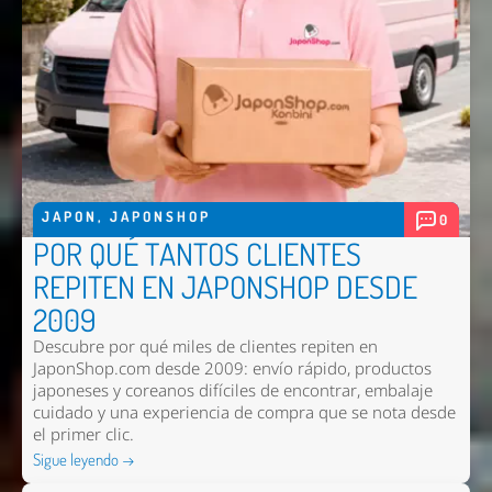
JAPON
,
JAPONSHOP
0
POR QUÉ TANTOS CLIENTES
REPITEN EN JAPONSHOP DESDE
2009
Descubre por qué miles de clientes repiten en
JaponShop.com desde 2009: envío rápido, productos
japoneses y coreanos difíciles de encontrar, embalaje
cuidado y una experiencia de compra que se nota desde
el primer clic.
Sigue leyendo →