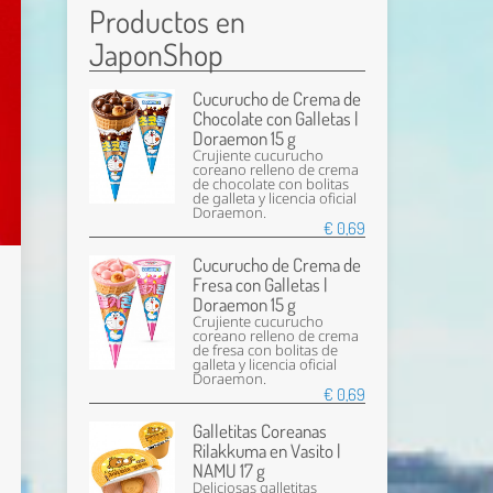
Productos en
JaponShop
Cucurucho de Crema de
Chocolate con Galletas |
Doraemon 15 g
Crujiente cucurucho
coreano relleno de crema
de chocolate con bolitas
de galleta y licencia oficial
Doraemon.
€ 0,69
Cucurucho de Crema de
Fresa con Galletas |
Doraemon 15 g
Crujiente cucurucho
coreano relleno de crema
de fresa con bolitas de
galleta y licencia oficial
Doraemon.
€ 0,69
Galletitas Coreanas
Rilakkuma en Vasito |
NAMU 17 g
Deliciosas galletitas