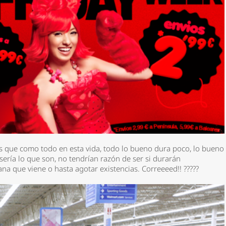
es que como todo en esta vida, todo lo bueno dura poco, lo bueno
o sería lo que son, no tendrían razón de ser si durarán
ana que viene o hasta agotar existencias. Correeeed!! ?????