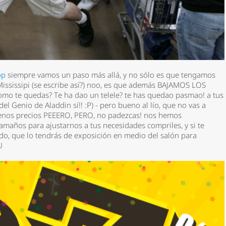
op
siempre vamos un paso más allá, y no sólo es que tengamos
 Mississipi (se escribe así?) noo, es que además BAJAMOS LOS
o te quedas? Te ha dao un telele? te has quedao pasmao! a tus
l Genio de Aladdin sí!! :P) - pero bueno al lío, que no vas a
buenos precios PEEERO, PERO, no padezcas! nos hemos
maños para ajustarnos a tus necesidades compriles, y si te
do, que lo tendrás de exposición en medio del salón para
^U