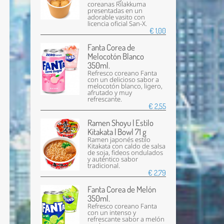
coreanas Rilakkuma
presentadas en un
adorable vasito con
licencia oficial San-X.
€ 1,00
Fanta Corea de
Melocotón Blanco
350ml.
Refresco coreano Fanta
con un delicioso sabor a
melocotón blanco, ligero,
afrutado y muy
refrescante.
€ 2,55
Ramen Shoyu | Estilo
Kitakata | Bowl 71 g
Ramen japonés estilo
Kitakata con caldo de salsa
de soja, fideos ondulados
y auténtico sabor
tradicional.
€ 2,79
Fanta Corea de Melón
350ml.
Refresco coreano Fanta
con un intenso y
refrescante sabor a melón