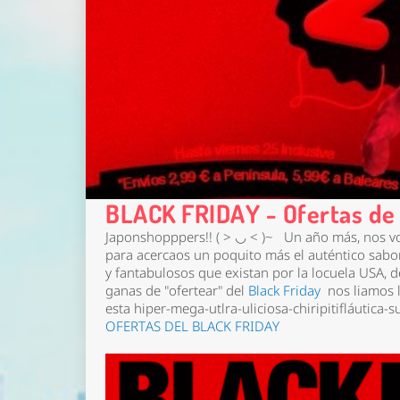
BLACK FRIDAY - Ofertas de
Japonshopppers!! ( > ◡ < )~ Un año más, nos vo
para acercaos un poquito más el auténtico sabo
y fantabulosos que existan por la locuela USA,
ganas de "ofertear" del
Black Friday
nos liamos l
esta hiper-mega-utlra-uliciosa-chiripitifláutica-s
OFERTAS DEL BLACK FRIDAY