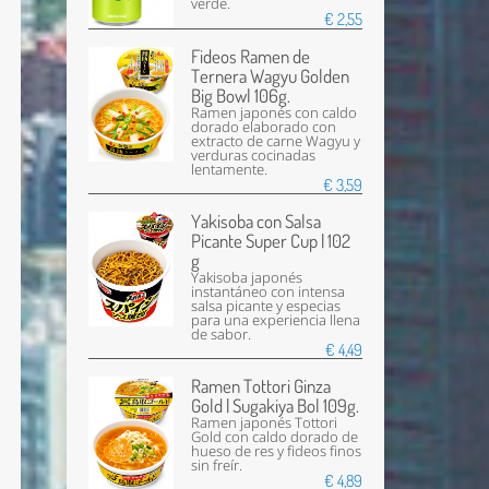
verde.
€ 2,55
Fideos Ramen de
Ternera Wagyu Golden
Big Bowl 106g.
Ramen japonés con caldo
dorado elaborado con
extracto de carne Wagyu y
verduras cocinadas
lentamente.
€ 3,59
Yakisoba con Salsa
Picante Super Cup | 102
g
Yakisoba japonés
instantáneo con intensa
salsa picante y especias
para una experiencia llena
de sabor.
€ 4,49
Ramen Tottori Ginza
Gold | Sugakiya Bol 109g.
Ramen japonés Tottori
Gold con caldo dorado de
hueso de res y fideos finos
sin freír.
€ 4,89