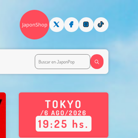
JaponShop
TOKYO
/
6
AGO
/
2026
19
:
25
hs.