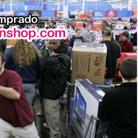
*
rio *