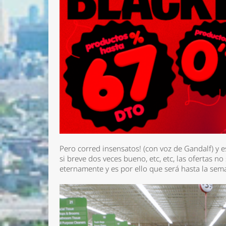
Pero corred insensatos! (con voz de Gandalf) y 
si breve dos veces bueno, etc, etc, las ofertas n
eternamente y es por ello que será hasta la sem