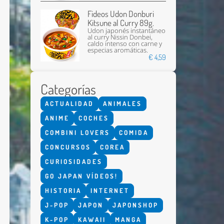
Fideos Udon Donburi
Kitsune al Curry 89g.
Udon japonés instantáneo
al curry Nissin Donbei,
caldo intenso con carne y
especias aromáticas.
€ 4,59
Categorías
Enviar
ACTUALIDAD
ANIMALES
ANIME
COCHES
COMBINI LOVERS
COMIDA
CONCURSOS
COREA
CURIOSIDADES
GO JAPAN VÍDEOS!
HISTORIA
INTERNET
J-POP
JAPON
JAPONSHOP
K-POP
KAWAII
MANGA