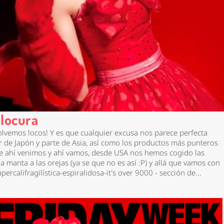
 locura
lvemos locos! Y es que cualquier excusa nos parece perfecta
r de Japón y parte de Asia, así como los productos más punteros
 de ahí venimos y ahí vamos, desde USA nos hemos cogido las
a manta a las orejas (ya se que no es así :P) y allá que vamos con
upercalifragilística-espiralidosa-it's over 9000 - sección de...