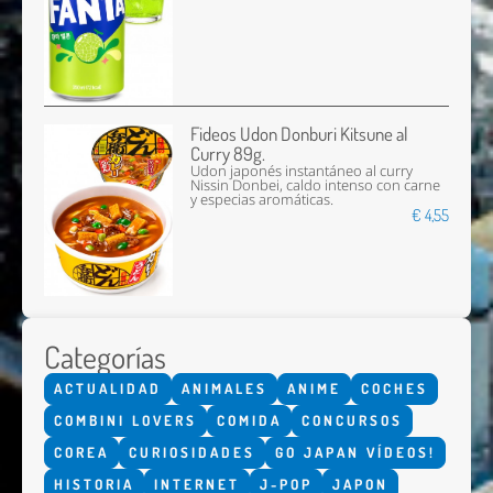
Fideos Udon Donburi Kitsune al
Curry 89g.
Udon japonés instantáneo al curry
Nissin Donbei, caldo intenso con carne
y especias aromáticas.
€ 4,55
Categorías
ACTUALIDAD
ANIMALES
ANIME
COCHES
COMBINI LOVERS
COMIDA
CONCURSOS
COREA
CURIOSIDADES
GO JAPAN VÍDEOS!
HISTORIA
INTERNET
J-POP
JAPON