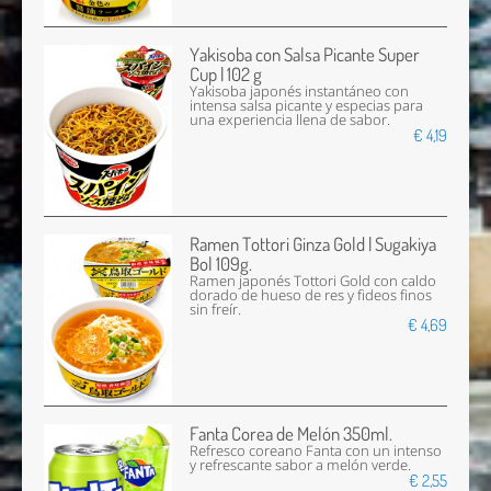
Yakisoba con Salsa Picante Super
Cup | 102 g
Yakisoba japonés instantáneo con
intensa salsa picante y especias para
una experiencia llena de sabor.
€ 4,19
Ramen Tottori Ginza Gold | Sugakiya
Bol 109g.
Ramen japonés Tottori Gold con caldo
dorado de hueso de res y fideos finos
sin freír.
€ 4,69
Fanta Corea de Melón 350ml.
Refresco coreano Fanta con un intenso
y refrescante sabor a melón verde.
€ 2,55