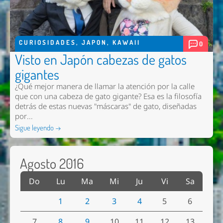
CURIOSIDADES
,
JAPON
,
KAWAII
0
Visto en Japón cabezas de gatos
gigantes
¿Qué mejor manera de llamar la atención por la calle
que con una cabeza de gato gigante? Esa es la filosofía
detrás de estas nuevas "máscaras" de gato, diseñadas
por...
Sigue leyendo →
Agosto 2016
Do
Lu
Ma
Mi
Ju
Vi
Sa
1
2
3
4
5
6
7
8
9
10
11
12
13