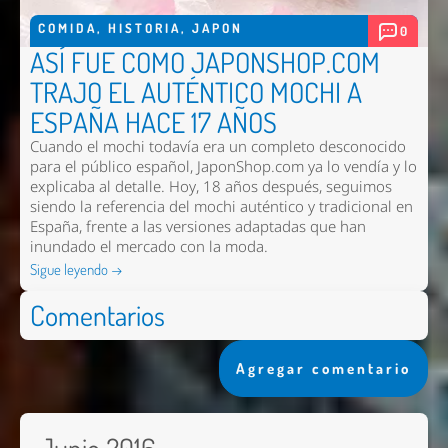
COMIDA
,
HISTORIA
,
JAPON
0
ASÍ FUE COMO JAPONSHOP.COM
TRAJO EL AUTÉNTICO MOCHI A
ESPAÑA HACE 17 AÑOS
Cuando el mochi todavía era un completo desconocido
para el público español, JaponShop.com ya lo vendía y lo
explicaba al detalle. Hoy, 18 años después, seguimos
siendo la referencia del mochi auténtico y tradicional en
España, frente a las versiones adaptadas que han
inundado el mercado con la moda.
Sigue leyendo →
Comentarios
Agregar comentario
Junio 2016