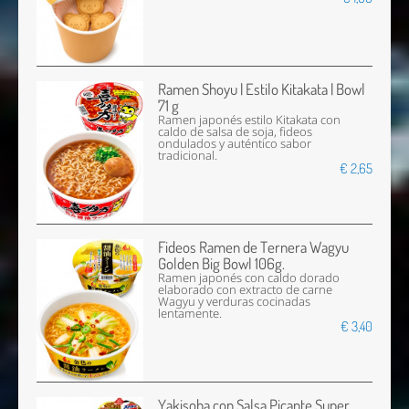
Ramen Shoyu | Estilo Kitakata | Bowl
71 g
Ramen japonés estilo Kitakata con
caldo de salsa de soja, fideos
ondulados y auténtico sabor
tradicional.
€ 2,65
Fideos Ramen de Ternera Wagyu
Golden Big Bowl 106g.
Ramen japonés con caldo dorado
elaborado con extracto de carne
Wagyu y verduras cocinadas
lentamente.
€ 3,40
Yakisoba con Salsa Picante Super