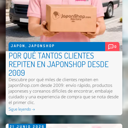
JAPON
,
JAPONSHOP
0
POR QUÉ TANTOS CLIENTES
REPITEN EN JAPONSHOP DESDE
2009
Descubre por qué miles de clientes repiten en
JaponShop.com desde 2009: envío rápido, productos
japoneses y coreanos difíciles de encontrar, embalaje
cuidado y una experiencia de compra que se nota desde
el primer clic.
Sigue leyendo →
21
JUNIO
2026