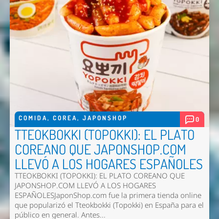
COMIDA
,
COREA
,
JAPONSHOP
0
TTEOKBOKKI (TOPOKKI): EL PLATO
COREANO QUE JAPONSHOP.COM
LLEVÓ A LOS HOGARES ESPAÑOLES
TTEOKBOKKI (TOPOKKI): EL PLATO COREANO QUE
JAPONSHOP.COM LLEVÓ A LOS HOGARES
ESPAÑOLESJaponShop.com fue la primera tienda online
que popularizó el Tteokbokki (Topokki) en España para el
público en general. Antes...