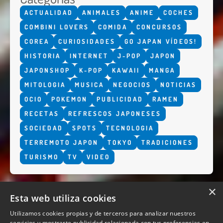
ACTUALIDAD
ANIMALES
ANIME
COCHES
COMBINI LOVERS
COMIDA
CONCURSOS
COREA
CURIOSIDADES
GO JAPAN VÍDEOS!
HISTORIA
INTERNET
J-POP
JAPON
JAPONSHOP
K-POP
KAWAII
MANGA
MITOLOGIA
MUSICA
NEGOCIOS
NOTICIAS
OCIO
POKEMON
PUBLICIDAD
RAMEN
RECETAS
REFRESCOS JAPONESES
SOCIEDAD
SPOTS
TECNOLOGIA
TERREMOTO JAPON
TOKYO
TRADICIONES
TURISMO
TV
VIDEO
×
Esta web utiliza cookies
Utilizamos cookies propias y de terceros para analizar nuestros
servicios y mostrarte publicidad relacionada con tus preferencias en