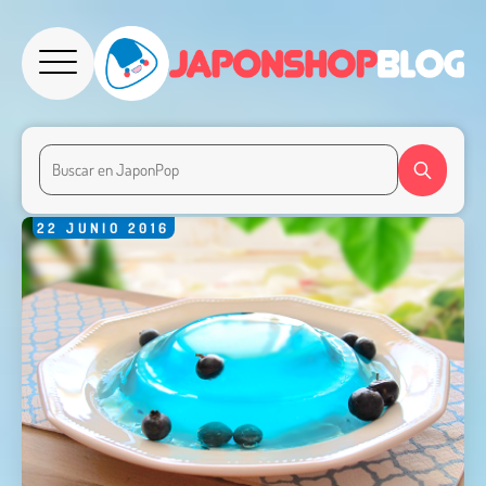
22
JUNIO
2016