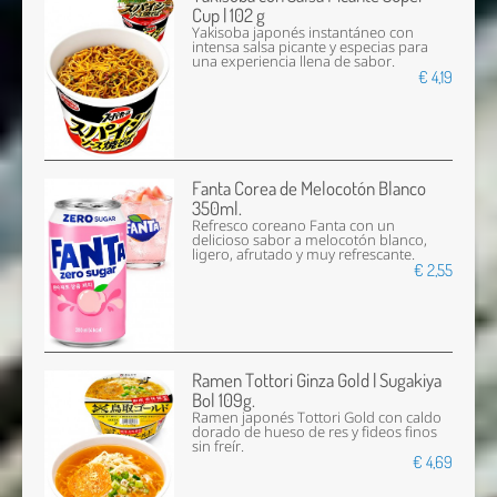
Cup | 102 g
Yakisoba japonés instantáneo con
intensa salsa picante y especias para
una experiencia llena de sabor.
€ 4,19
Fanta Corea de Melocotón Blanco
350ml.
Refresco coreano Fanta con un
delicioso sabor a melocotón blanco,
ligero, afrutado y muy refrescante.
€ 2,55
Ramen Tottori Ginza Gold | Sugakiya
Bol 109g.
Ramen japonés Tottori Gold con caldo
dorado de hueso de res y fideos finos
sin freír.
€ 4,69