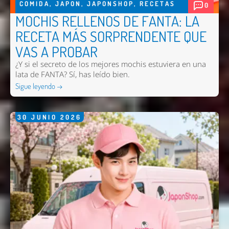
COMIDA
,
JAPON
,
JAPONSHOP
,
RECETAS
0
MOCHIS RELLENOS DE FANTA: LA
RECETA MÁS SORPRENDENTE QUE
VAS A PROBAR
¿Y si el secreto de los mejores mochis estuviera en una
lata de FANTA? Sí, has leído bien.
Sigue leyendo →
30
JUNIO
2026