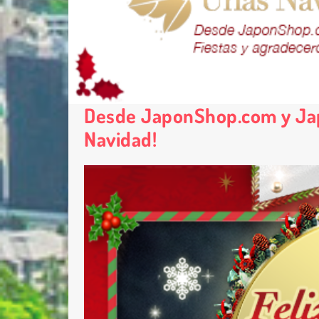
Desde JaponShop.com y Jap
Navidad!
Nombre 
Email *
Comenta