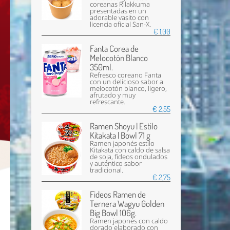
coreanas Rilakkuma
presentadas en un
adorable vasito con
licencia oficial San-X.
€ 1,00
Fanta Corea de
Melocotón Blanco
350ml.
Refresco coreano Fanta
con un delicioso sabor a
melocotón blanco, ligero,
afrutado y muy
refrescante.
€ 2,55
Ramen Shoyu | Estilo
Kitakata | Bowl 71 g
Ramen japonés estilo
Kitakata con caldo de salsa
de soja, fideos ondulados
y auténtico sabor
tradicional.
€ 2,75
Fideos Ramen de
Ternera Wagyu Golden
Big Bowl 106g.
Ramen japonés con caldo
dorado elaborado con