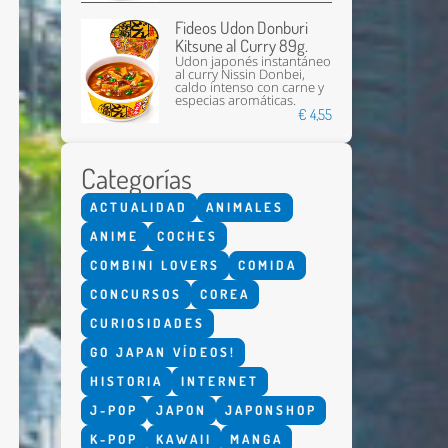
Fideos Udon Donburi
Kitsune al Curry 89g.
Udon japonés instantáneo
al curry Nissin Donbei,
caldo intenso con carne y
especias aromáticas.
€ 4,55
Categorías
Enviar
ACTUALIDAD
ANIMALES
ANIME
COCHES
COMBINI LOVERS
COMIDA
CONCURSOS
COREA
CURIOSIDADES
GO JAPAN VÍDEOS!
HISTORIA
INTERNET
J-POP
JAPON
JAPONSHOP
K-POP
KAWAII
MANGA