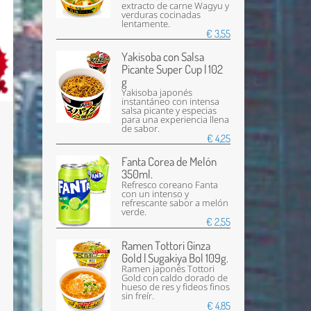
extracto de carne Wagyu y
verduras cocinadas
lentamente.
€ 3,55
Yakisoba con Salsa
Picante Super Cup | 102
g
Yakisoba japonés
instantáneo con intensa
salsa picante y especias
para una experiencia llena
de sabor.
€ 4,25
Fanta Corea de Melón
350ml.
Refresco coreano Fanta
con un intenso y
refrescante sabor a melón
verde.
€ 2,55
Ramen Tottori Ginza
Gold | Sugakiya Bol 109g.
Ramen japonés Tottori
Gold con caldo dorado de
hueso de res y fideos finos
sin freír.
€ 4,85