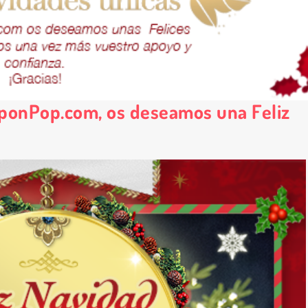
onPop.com, os deseamos una Feliz
*
rio *