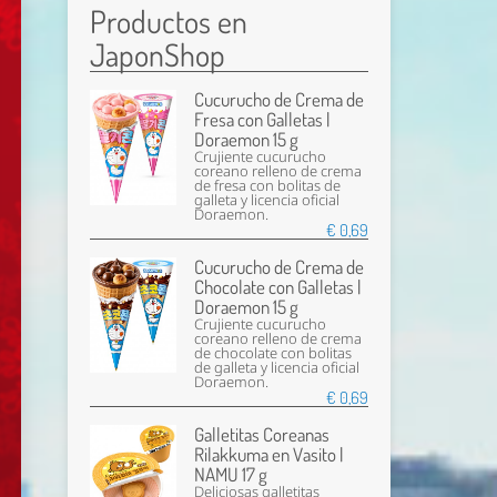
Productos en
JaponShop
Cucurucho de Crema de
Fresa con Galletas |
Doraemon 15 g
Crujiente cucurucho
coreano relleno de crema
de fresa con bolitas de
galleta y licencia oficial
Doraemon.
€ 0,69
Cucurucho de Crema de
Chocolate con Galletas |
Doraemon 15 g
Crujiente cucurucho
coreano relleno de crema
de chocolate con bolitas
de galleta y licencia oficial
Doraemon.
€ 0,69
Galletitas Coreanas
Rilakkuma en Vasito |
NAMU 17 g
Deliciosas galletitas