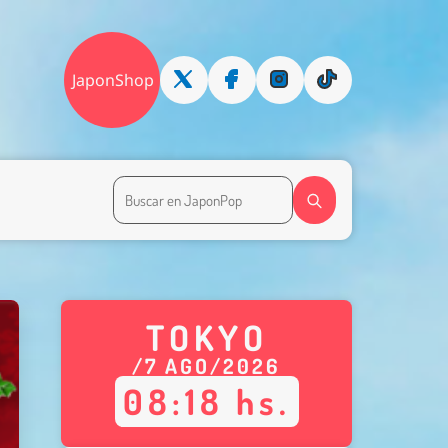
JaponShop
TOKYO
/
7
AGO
/
2026
08
:
18
hs.