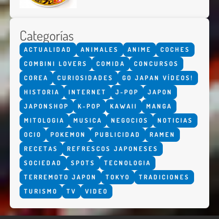
Categorías
ACTUALIDAD
ANIMALES
ANIME
COCHES
COMBINI LOVERS
COMIDA
CONCURSOS
COREA
CURIOSIDADES
GO JAPAN VÍDEOS!
HISTORIA
INTERNET
J-POP
JAPON
JAPONSHOP
K-POP
KAWAII
MANGA
MITOLOGIA
MUSICA
NEGOCIOS
NOTICIAS
OCIO
POKEMON
PUBLICIDAD
RAMEN
RECETAS
REFRESCOS JAPONESES
SOCIEDAD
SPOTS
TECNOLOGIA
TERREMOTO JAPON
TOKYO
TRADICIONES
TURISMO
TV
VIDEO