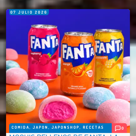
07
JULIO
2026
COMIDA
,
JAPON
,
JAPONSHOP
,
RECETAS
0