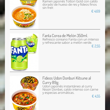
Ramen japonés Tottori Gold con caldo
dorado de hueso de res y fideos finos
sin freír.
€ 4,69
Fanta Corea de Melón 350ml.
Refresco coreano Fanta con un intenso
y refrescante sabor a melón verde.
€ 2,55
Fideos Udon Donburi Kitsune al
Curry 89g.
Udon japonés instantáneo al curry
Nissin Donbei, caldo intenso con carne
y especias aromáticas.
€ 4,55