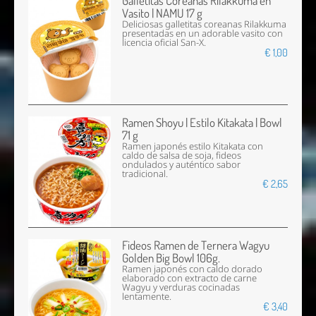
Galletitas Coreanas Rilakkuma en
Vasito | NAMU 17 g
Deliciosas galletitas coreanas Rilakkuma
presentadas en un adorable vasito con
licencia oficial San-X.
€ 1,00
Ramen Shoyu | Estilo Kitakata | Bowl
71 g
Ramen japonés estilo Kitakata con
caldo de salsa de soja, fideos
ondulados y auténtico sabor
tradicional.
€ 2,65
Fideos Ramen de Ternera Wagyu
Golden Big Bowl 106g.
Ramen japonés con caldo dorado
elaborado con extracto de carne
Wagyu y verduras cocinadas
lentamente.
€ 3,40