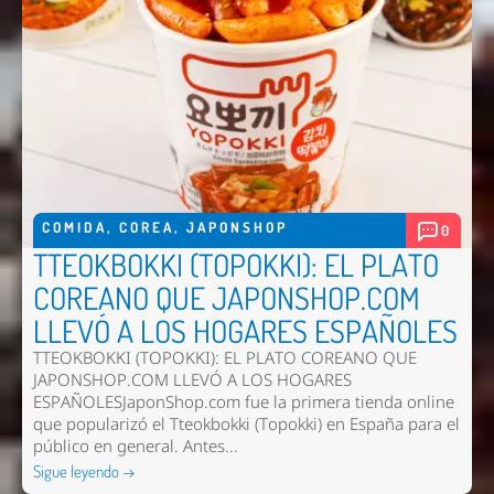
COMIDA
,
COREA
,
JAPONSHOP
0
TTEOKBOKKI (TOPOKKI): EL PLATO
COREANO QUE JAPONSHOP.COM
LLEVÓ A LOS HOGARES ESPAÑOLES
TTEOKBOKKI (TOPOKKI): EL PLATO COREANO QUE
JAPONSHOP.COM LLEVÓ A LOS HOGARES
ESPAÑOLESJaponShop.com fue la primera tienda online
que popularizó el Tteokbokki (Topokki) en España para el
público en general. Antes...
Sigue leyendo →