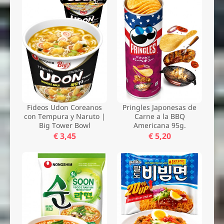
Nombre *
Email *
Comentario *
Fideos Udon Coreanos
Pringles Japonesas de
con Tempura y Naruto |
Carne a la BBQ
Big Tower Bowl
Americana 95g.
€ 3,45
€ 5,20
Enviar