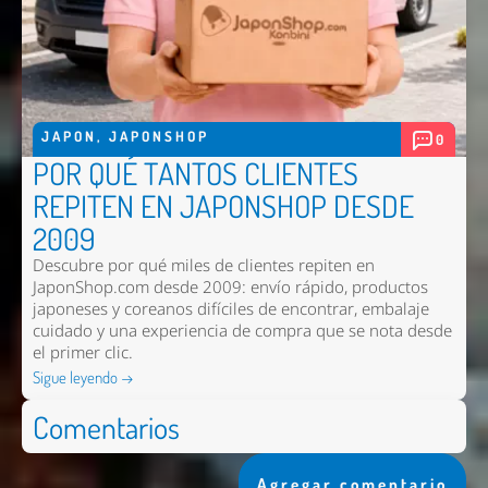
JAPON
,
JAPONSHOP
0
POR QUÉ TANTOS CLIENTES
REPITEN EN JAPONSHOP DESDE
2009
Descubre por qué miles de clientes repiten en
JaponShop.com desde 2009: envío rápido, productos
japoneses y coreanos difíciles de encontrar, embalaje
cuidado y una experiencia de compra que se nota desde
el primer clic.
Sigue leyendo →
Comentarios
Agregar comentario