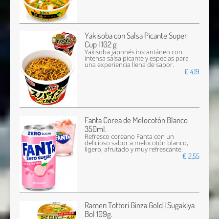
Yakisoba con Salsa Picante Super
Cup | 102 g
Yakisoba japonés instantáneo con
intensa salsa picante y especias para
una experiencia llena de sabor.
€ 4,19
Fanta Corea de Melocotón Blanco
350ml.
Refresco coreano Fanta con un
delicioso sabor a melocotón blanco,
ligero, afrutado y muy refrescante.
€ 2,55
Ramen Tottori Ginza Gold | Sugakiya
Bol 109g.