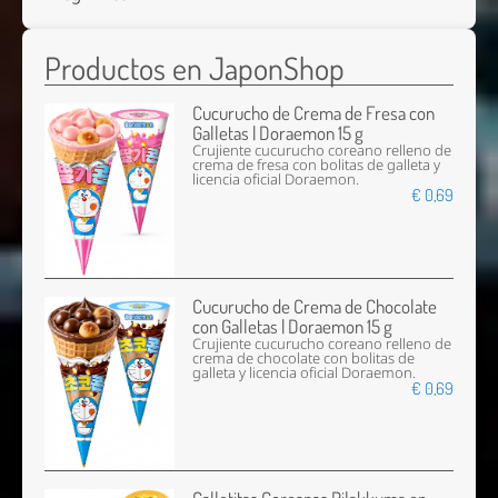
Productos en JaponShop
Cucurucho de Crema de Fresa con
Galletas | Doraemon 15 g
Crujiente cucurucho coreano relleno de
crema de fresa con bolitas de galleta y
licencia oficial Doraemon.
€ 0,69
Cucurucho de Crema de Chocolate
con Galletas | Doraemon 15 g
Crujiente cucurucho coreano relleno de
crema de chocolate con bolitas de
galleta y licencia oficial Doraemon.
€ 0,69