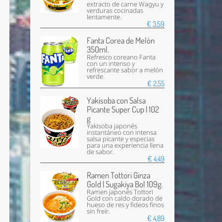
extracto de carne Wagyu y
verduras cocinadas
lentamente.
€ 3,59
Fanta Corea de Melón
350ml.
Refresco coreano Fanta
con un intenso y
refrescante sabor a melón
verde.
€ 2,55
Yakisoba con Salsa
Picante Super Cup | 102
g
Yakisoba japonés
instantáneo con intensa
salsa picante y especias
para una experiencia llena
de sabor.
€ 4,49
Ramen Tottori Ginza
Gold | Sugakiya Bol 109g.
Ramen japonés Tottori
Gold con caldo dorado de
hueso de res y fideos finos
sin freír.
€ 4,89