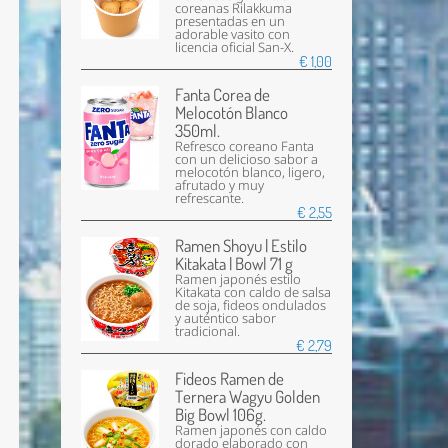
coreanas Rilakkuma
presentadas en un
adorable vasito con
licencia oficial San-X.
€ 1,00
Fanta Corea de
Melocotón Blanco
350ml.
Refresco coreano Fanta
con un delicioso sabor a
melocotón blanco, ligero,
afrutado y muy
refrescante.
€ 2,55
Ramen Shoyu | Estilo
Kitakata | Bowl 71 g
Ramen japonés estilo
Kitakata con caldo de salsa
de soja, fideos ondulados
y auténtico sabor
tradicional.
€ 2,79
Fideos Ramen de
Ternera Wagyu Golden
Big Bowl 106g.
Ramen japonés con caldo
dorado elaborado con