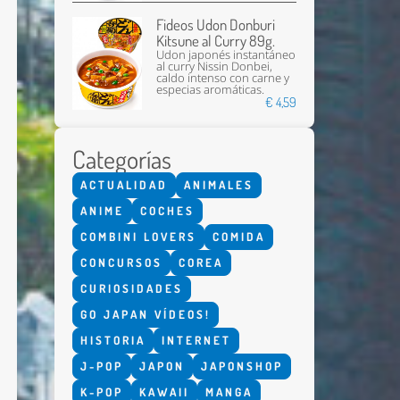
Fideos Udon Donburi
Kitsune al Curry 89g.
Udon japonés instantáneo
al curry Nissin Donbei,
caldo intenso con carne y
especias aromáticas.
€ 4,59
Categorías
Enviar
ACTUALIDAD
ANIMALES
ANIME
COCHES
COMBINI LOVERS
COMIDA
CONCURSOS
COREA
CURIOSIDADES
GO JAPAN VÍDEOS!
HISTORIA
INTERNET
J-POP
JAPON
JAPONSHOP
K-POP
KAWAII
MANGA