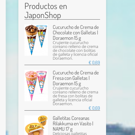
Productos en
JaponShop
Cucurucho de Crema de
Chocolate con Galletas |
Doraemon 15 g
Crujiente cucurucho
coreano relleno de crema
de chocolate con bolitas
de galleta y licencia oficial
Doraemon.
€ 0,69
Cucurucho de Crema de
Fresa con Galletas |
Doraemon 15 g
Crujiente cucurucho
coreano relleno de crema
de fresa con bolitas de
galleta y licencia oficial
Doraemon.
€ 0,69
Galletitas Coreanas
Rilakkuma en Vasito |
NAMU 17 g
Deliciosas galletitas