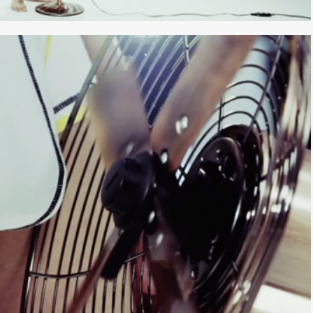
*
rio *