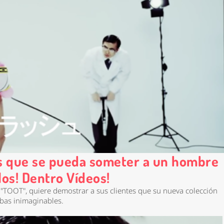
as que se pueda someter a un hombre
los! Dentro Vídeos!
 "TOOT", quiere demostrar a sus clientes que su nueva colección
ebas inimaginables.