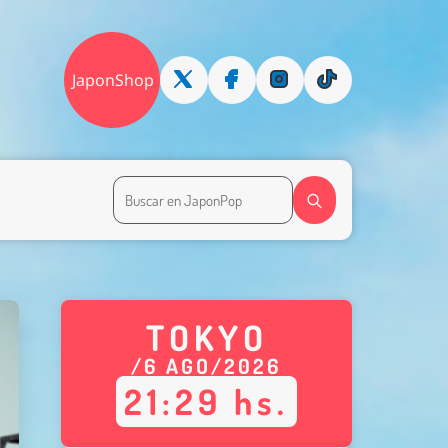
JaponShop
TOKYO
/
6
AGO
/
2026
21
:
29
hs.