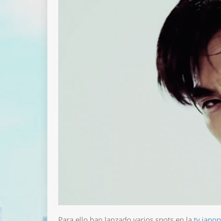
Para ello han lanzado varios spots en la
tv japo