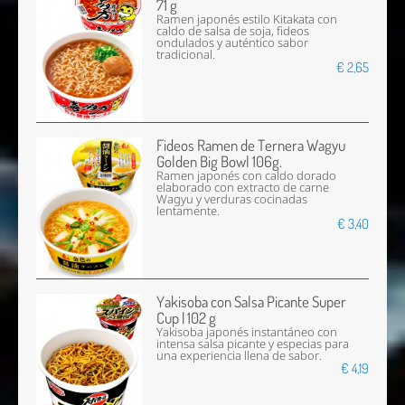
71 g
Ramen japonés estilo Kitakata con
caldo de salsa de soja, fideos
ondulados y auténtico sabor
tradicional.
€ 2,65
Fideos Ramen de Ternera Wagyu
Golden Big Bowl 106g.
Ramen japonés con caldo dorado
elaborado con extracto de carne
Wagyu y verduras cocinadas
lentamente.
€ 3,40
Yakisoba con Salsa Picante Super
Cup | 102 g
Yakisoba japonés instantáneo con
intensa salsa picante y especias para
una experiencia llena de sabor.
€ 4,19