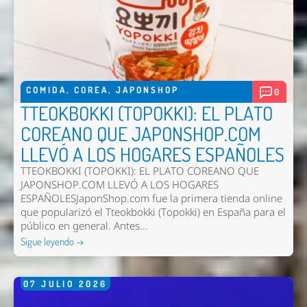
COMIDA
,
COREA
,
JAPONSHOP
0
TTEOKBOKKI (TOPOKKI): EL PLATO
COREANO QUE JAPONSHOP.COM
LLEVÓ A LOS HOGARES ESPAÑOLES
Enviar
TTEOKBOKKI (TOPOKKI): EL PLATO COREANO QUE
JAPONSHOP.COM LLEVÓ A LOS HOGARES
ESPAÑOLESJaponShop.com fue la primera tienda online
que popularizó el Tteokbokki (Topokki) en España para el
público en general. Antes...
Sigue leyendo →
07
JULIO
2026