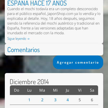
ESPAÑA HACE 17 AÑOS
Cuando el mochi todavía era un completo desconocido
para el público español, JaponShop.com ya lo vendía y lo
explicaba al detalle. Hoy, 18 años después, seguimos
siendo la referencia del mochi auténtico y tradicional en
España, frente a las versiones adaptadas que han
inundado el mercado con la moda.
Sigue leyendo →
Comentarios
Agregar comentario
Diciembre 2014
Do
Lu
Ma
Mi
Ju
Vi
Sa
1
2
3
4
5
6