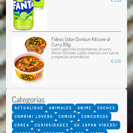
€ 2,55
Fideos Udon Donburi Kitsune al
Curry 89g.
Udon japonés instantáneo al curry
Nissin Donbei, caldo intenso con carne
y especias aromáticas.
€ 4,55
Categorías
ACTUALIDAD
ANIMALES
ANIME
COCHES
COMBINI LOVERS
COMIDA
CONCURSOS
COREA
CURIOSIDADES
GO JAPAN VÍDEOS!