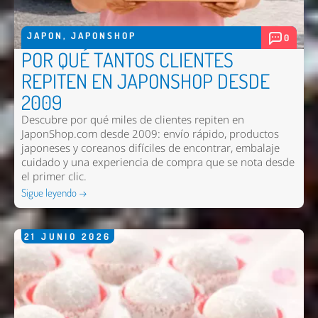
JAPON
,
JAPONSHOP
0
POR QUÉ TANTOS CLIENTES
REPITEN EN JAPONSHOP DESDE
2009
Descubre por qué miles de clientes repiten en
JaponShop.com desde 2009: envío rápido, productos
japoneses y coreanos difíciles de encontrar, embalaje
cuidado y una experiencia de compra que se nota desde
el primer clic.
Sigue leyendo →
21
JUNIO
2026