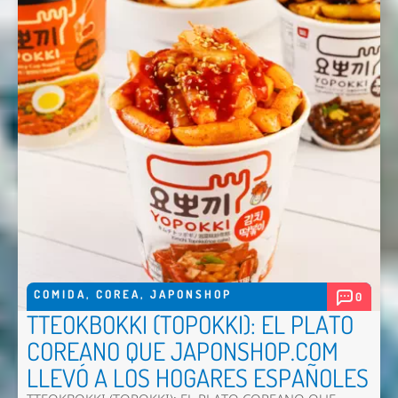
COMIDA
,
COREA
,
JAPONSHOP
0
TTEOKBOKKI (TOPOKKI): EL PLATO
COREANO QUE JAPONSHOP.COM
LLEVÓ A LOS HOGARES ESPAÑOLES