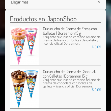
Productos en JaponShop
Cucurucho de Crema de Fresa con
Galletas | Doraemon 15 g
Crujiente cucurucho coreano relleno de
crema de fresa con bolitas de galleta y
licencia oficial Doraemon.
€ 0,69
Cucurucho de Crema de Chocolate
con Galletas | Doraemon 15 g
Crujiente cucurucho coreano relleno de
crema de chocolate con bolitas de
galleta y licencia oficial Doraemon.
€ 0,69