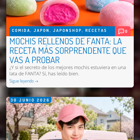
COMIDA
,
JAPON
,
JAPONSHOP
,
RECETAS
0
MOCHIS RELLENOS DE FANTA: LA
RECETA MÁS SORPRENDENTE QUE
VAS A PROBAR
¿Y si el secreto de los mejores mochis estuviera en una
lata de FANTA? Sí, has leído bien.
Sigue leyendo →
30
JUNIO
2026