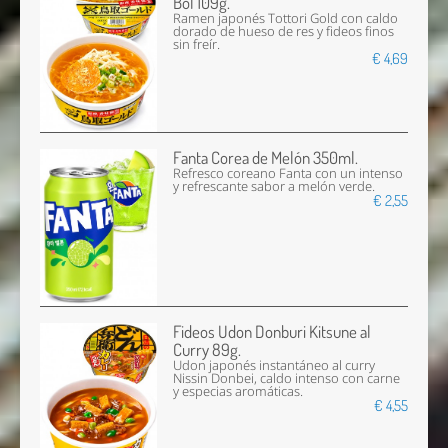
Bol 109g.
Ramen japonés Tottori Gold con caldo
dorado de hueso de res y fideos finos
sin freír.
€ 4,69
Fanta Corea de Melón 350ml.
Refresco coreano Fanta con un intenso
y refrescante sabor a melón verde.
€ 2,55
Fideos Udon Donburi Kitsune al
Curry 89g.
Udon japonés instantáneo al curry
Nissin Donbei, caldo intenso con carne
y especias aromáticas.
€ 4,55