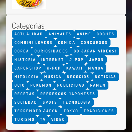
Categorías
ACTUALIDAD
ANIMALES
ANIME
COCHES
COMBINI LOVERS
COMIDA
CONCURSOS
COREA
CURIOSIDADES
GO JAPAN VÍDEOS!
HISTORIA
INTERNET
J-POP
JAPON
JAPONSHOP
K-POP
KAWAII
MANGA
MITOLOGIA
MUSICA
NEGOCIOS
NOTICIAS
OCIO
POKEMON
PUBLICIDAD
RAMEN
RECETAS
REFRESCOS JAPONESES
SOCIEDAD
SPOTS
TECNOLOGIA
TERREMOTO JAPON
TOKYO
TRADICIONES
TURISMO
TV
VIDEO