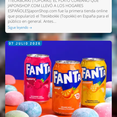
TTEOKBOKKI (TOPOKKI): EL PLATO COREANO QUE
JAPONSHOP.COM LLEVÓ A LOS HOGARES
ESPAÑOLESJaponShop.com fue la primera tienda online
que popularizó el Tteokbokki (Topokki) en España para el
público en general. Antes...
Sigue leyendo →
07
JULIO
2026