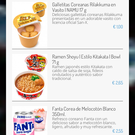
Galletitas Coreanas Rilakkuma en
Vasito | NAMU 17 g
Deliciosas galletitas coreanas Rilakkuma
presentadas en un adorable vasito con
licencia oficial San-X.
€ 1,00
Ramen Shoyu | Estilo Kitakata | Bowl
71 g
Ramen japonés estilo Kitakata con
caldo de salsa de soja, fideos
ondulados y auténtico sabor
tradicional.
€ 2,65
Fanta Corea de Melocotón Blanco
350ml.
Refresco coreano Fanta con un
delicioso sabor a melocotón blanco,
ligero, afrutado y muy refrescante.
€ 2,55