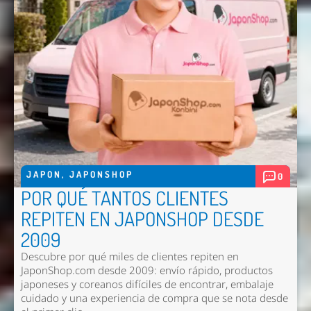
JAPON
,
JAPONSHOP
0
POR QUÉ TANTOS CLIENTES
REPITEN EN JAPONSHOP DESDE
2009
Descubre por qué miles de clientes repiten en
JaponShop.com desde 2009: envío rápido, productos
japoneses y coreanos difíciles de encontrar, embalaje
cuidado y una experiencia de compra que se nota desde