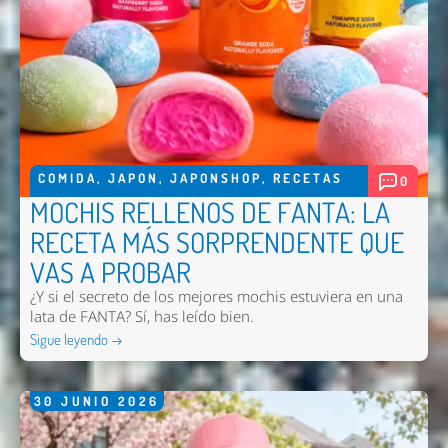
COMIDA
,
JAPON
,
JAPONSHOP
,
RECETAS
0
MOCHIS RELLENOS DE FANTA: LA
RECETA MÁS SORPRENDENTE QUE
VAS A PROBAR
¿Y si el secreto de los mejores mochis estuviera en una
lata de FANTA? Sí, has leído bien.
Sigue leyendo →
30
JUNIO
2026