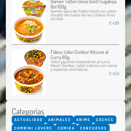
Ramen Tottori Ginza Gold | Sugakiya
Bol 109g.
Ramen japonés Tottori Gold con caldo
dorado de hueso de res y fideos finos
sin freír.
€ 4,89
Fideos Udon Donburi Kitsune al
Curry 89g.
Udon japonés instantáneo al curry
Nissin Donbei, caldo intenso con carne
y especias aromáticas.
€ 4,59
Categorías
ACTUALIDAD
ANIMALES
ANIME
COCHES
COMBINI LOVERS
COMIDA
CONCURSOS