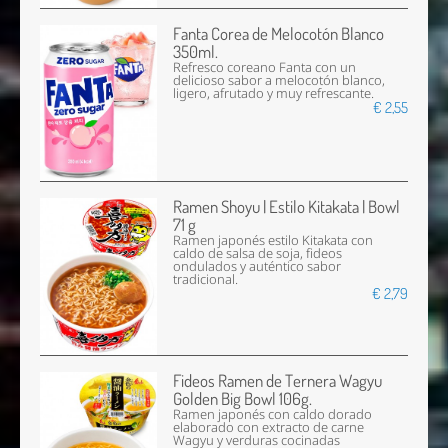
Fanta Corea de Melocotón Blanco
350ml.
Refresco coreano Fanta con un
delicioso sabor a melocotón blanco,
ligero, afrutado y muy refrescante.
€ 2,55
Ramen Shoyu | Estilo Kitakata | Bowl
71 g
Ramen japonés estilo Kitakata con
caldo de salsa de soja, fideos
ondulados y auténtico sabor
tradicional.
€ 2,79
Fideos Ramen de Ternera Wagyu
Golden Big Bowl 106g.
Ramen japonés con caldo dorado
elaborado con extracto de carne
Wagyu y verduras cocinadas