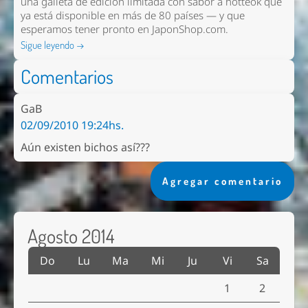
una galleta de edición limitada con sabor a hotteok que
ya está disponible en más de 80 países — y que
esperamos tener pronto en
JaponShop.com
.
Sigue leyendo →
Comentarios
GaB
02/09/2010 19:24hs.
Aún existen bichos así???
Agregar comentario
Agosto 2014
Do
Lu
Ma
Mi
Ju
Vi
Sa
1
2