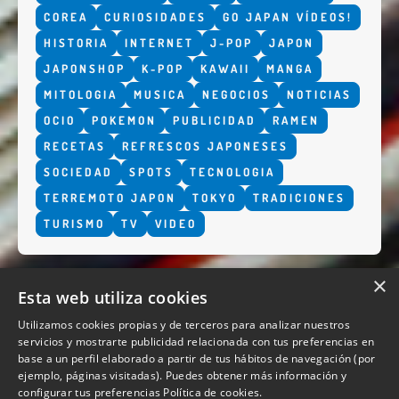
COREA
CURIOSIDADES
GO JAPAN VÍDEOS!
HISTORIA
INTERNET
J-POP
JAPON
JAPONSHOP
K-POP
KAWAII
MANGA
MITOLOGIA
MUSICA
NEGOCIOS
NOTICIAS
OCIO
POKEMON
PUBLICIDAD
RAMEN
RECETAS
REFRESCOS JAPONESES
SOCIEDAD
SPOTS
TECNOLOGIA
TERREMOTO JAPON
TOKYO
TRADICIONES
TURISMO
TV
VIDEO
×
Esta web utiliza cookies
Utilizamos cookies propias y de terceros para analizar nuestros
servicios y mostrarte publicidad relacionada con tus preferencias en
base a un perfil elaborado a partir de tus hábitos de navegación (por
QUIENES SOMOS
ejemplo, páginas visitadas). Puedes obtener más información y
configurar tus preferencias
Política de cookies.