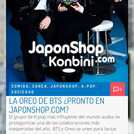
COMIDA
,
COREA
,
JAPONSHOP
,
K-POP
,
0
SOCIEDAD
LA OREO DE BTS ¿PRONTO EN
JAPONSHOP.COM?
El grupo de K-pop más influyente del mundo acaba de
protagonizar una de las colaboraciones más
inesperadas del año. BTS y Oreo se unen para lanzar