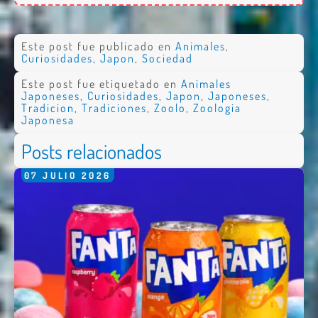
Este post fue publicado en
Animales
,
Curiosidades
,
Japon
,
Sociedad
Este post fue etiquetado en
Animales
Japoneses
,
Curiosidades
,
Japon
,
Japoneses
,
Tradicion
,
Tradiciones
,
Zoolo
,
Zoologia
Japonesa
Posts relacionados
07
JULIO
2026